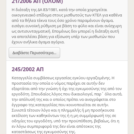
21/2006 ΑΠ (ΟΛΟΜ)
Η διάταξη της ΔΑ 83/1981, κατά την οποία χορηγείται
οικογενειακό επίδομα στους μισθωτούς των ΚΤΕΛ για καθένα
από τα θήλεα τέκνα τους όσο χρόνο παραμένουν άγαμα,
εισάγει ευνοϊκή ρύθμιση με βάση το φύλο και είναι ανίσχυρη
ως αντισυνταγματική. Επομένως δεν μπορεί η διάταξη αυτή
να αποτελέσει βάση για εξίσωση υπέρ των μισθωτών που
έχουν ενήλικα άγαμα αγόρια.
Διαβάστε Περισσότερα...
245/2002 ΑΠ
Καταγγελία συμβάσεως εργασίας εγκύου εργαζομένης. Η
προστασία την οποία ο νόμος παρέχει σε αυτήν δεν
εξαρτάται από την γνώση ή όχι της εγκυμοσύνης της από τον
εργοδότη. Σπουδαίος λόγος που δικαιολογεί, παρ΄ όλα αυτά,
την απόλυσή της και ο οποίος πρέπει να αναγράφεται στο
έγγραφο της καταγγελίας που κοινοποιείται σε αυτήν.
Συνιστά τέτοιον λόγο και η πλημμελής ή μη προσήκουσα
εκτέλεση των καθηκόντων της ή η μη συμμόρφωσή της σε
οδηγίες του εργοδότη, υπό την προϋπόθεση, βεβαίως, ότι η
εν λόγω συμπεριφορά της δεν είναι απότοκος της
καταστάσεως της εγκυμοσύνης της.