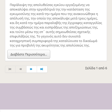
Παράλειψη της απολυθείσας εγκύου εργαζομένης να
αποκαλύψει στην εργοδότριά της την κατάσταση της
εγκυμοσύνης της κατά την ημέρα που της ανακοινώθηκε η
απόλυσή της, την οποία της αποκάλυψε μετά τρεις ημέρες,
και δη κατά την ημέρα παραλαβής της έγγραφης καταγγελίας
της συμβάσεώς της και εισπράξεως της αποζημιώσεως της,
και τούτο μέσω της επ΄ αυτής σημειωθείσας σχετικής
επιφυλάξεώς της. Το γεγονός αυτό δεν συνιστά
καταχρηστική συμπεριφορά της καταλύουσα το δικαίωμά
της για προβολή της ακυρότητας της απολύσεώς της.
Διαβάστε Περισσότερα...
Σελίδα 1 από 6