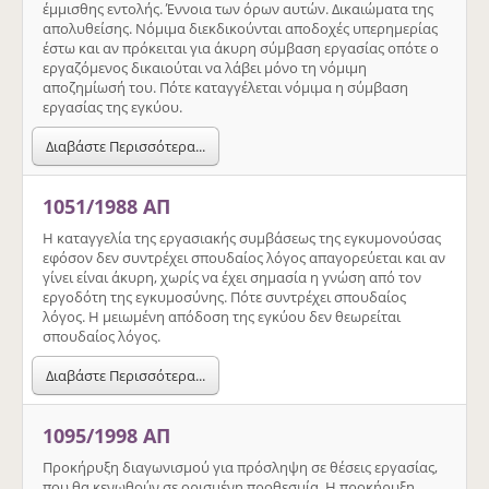
έμμισθης εντολής. Έννοια των όρων αυτών. Δικαιώματα της
απολυθείσης. Νόμιμα διεκδικούνται αποδοχές υπερημερίας
έστω και αν πρόκειται για άκυρη σύμβαση εργασίας οπότε ο
εργαζόμενος δικαιούται να λάβει μόνο τη νόμιμη
αποζημίωσή του. Πότε καταγγέλεται νόμιμα η σύμβαση
εργασίας της εγκύου.
Διαβάστε Περισσότερα...
1051/1988 ΑΠ
Η καταγγελία της εργασιακής συμβάσεως της εγκυμονούσας
εφόσον δεν συντρέχει σπουδαίος λόγος απαγορεύεται και αν
γίνει είναι άκυρη, χωρίς να έχει σημασία η γνώση από τον
εργοδότη της εγκυμοσύνης. Πότε συντρέχει σπουδαίος
λόγος. Η μειωμένη απόδοση της εγκύου δεν θεωρείται
σπουδαίος λόγος.
Διαβάστε Περισσότερα...
1095/1998 ΑΠ
Προκήρυξη διαγωνισμού για πρόσληψη σε θέσεις εργασίας,
που θα κενωθούν σε ορισμένη προθεσμία. Η προκήρυξη