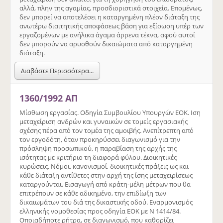
αλλά, πλην της αγαμίας, προσδιοριστικά στοιχεία. Επομένως,
δεν μπορεί να αποτελέσει η καταργημένη πλέον διάταξη της
ανωτέρω διαιτητικής αποφάσεως βάση για εξίσωση υπέρ των
εργαζομένων με ανήλικα άγαμα άρρενα τέκνα, αφού αυτοί
δεν μπορούν να αρυσθούν δικαιώματα από καταργημένη
διάταξη.
Διαβάστε Περισσότερα...
1360/1992 ΑΠ
Μίσθωση εργασίας. Οδηγία Συμβουλίου Υπουργών ΕΟΚ. Ιση
μεταχείριση ανδρών και γυναικών σε τομείς εργασιακής
σχέσης πέρα από τον τομέα της αμοιβής. Ανεπίτρεπτη από
τον εργοδότη, όταν προκηρύσσει διαγωνισμό για την
πρόσληψη προσωπικού, η παραβίαση της αρχής της
ισότητας με κριτήριο τη διαφορά φύλου. Διοικητικές
κυρώσεις. Νόμοι, κανονισμοί, διοικητικές πράξεις ως και
κάθε διάταξη αντίθετες στην αρχή της ίσης μεταχειρίσεως
καταργούνται. Εισαγωγή από κράτη-μέλη μέτρων που θα
επιτρέπουν σε κάθε αδικημένο, την επιδίωξη των
δικαιωμάτων του διά της δικαστικής οδού. Εναρμονισμός
ελληνικής νομοθεσίας προς οδηγία ΕΟΚ με Ν 1414/84.
Οποιαδήποτε ρήτρα, σε διαγωνισμό, που καθορίζει