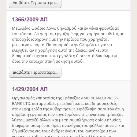
Διαβάστε Περισσότερα...
1366/2009 ΑΠ
Μειωμένο ωράριο λόγω θηλασμού και εν γένει φροντίδας
του τέκνου. Αίτηση της εργαζομένης για χορήγηση αδείας με
αποδοχές ισόχρονης με την περίοδο που χορηγείται
μειωμένο ωράριο. Παραπομπή στην Ολομέλεια, για να
ελεγχθεί, αν η χορήγηση αυτή της άδειας ανήκει στη
διακριτική ευχέρεια του εργοδότη ή συνιστά δικαίωμα με
όρια την καταχρηστική άσκηση αυτού.
Διαβάστε Περισσότερα...
1429/2004 ΑΠ
Οργανισμός Υπηρεσίας της Τράπεζας AMERICAN EXPRESS
BANK LTD, καταρτισθείς με ειδική σ.σ.ε. και δημοσιευθείς
στην Εφημερίδα της Κυβερνήσεως. Πρόβλεψη σε αυτόν ότι η
σύμβαση εργασίας των εργαζομένων της ανωτέρω τράπεζας
λύεται, μεταξύ άλλων και με τη συμπλήρωση ορίου ηλικίας,
διαφοροποιουμένου όμως αναλόγως του φύλλου αυτών, και
δή μείζονος για τους άνδρες έναντι του αντιστοίχου των
γυναικών, καθώς και με την καταγγελία, αλλά κατόπιν