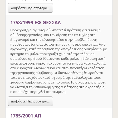
Διαβάστε Περισσότερα...
1758/1999 ΕΦ ΘΕΣΣΑΛ
Προκήρυξη διαγωνισμού. Αποτελεί πρόταση για σύναψη
σύμβασης εργασίας υπό την αίρεση της επιτυχίας στο
διαγωνισμό και της κένωσης μέσα στην προβλεπόμενη
προθεσμία θέσης, αντίστοιχης προς τη σειρά επιτυχίας. Αν ο
εργοδότης, κατά παράβαση της απαγόρευσης διακρίσεων με
κριτήριο το φύλο, προκηρύξει χωριστά την πλήρωση
ορισμένου αριθμού θέσεων για κάθε φύλο, η διάκριση αυτή
είναι ανίσχυρη, χωρίς η ακυρότητα να επιδρά κατά τα λοιπά
στο κύρος του διαγωνισμού και στην περαιτέρω κατάρτιση
της εργασιακής σύμβασης. Οι διαγωνισθέντες θεωρούνται
τότε ως επιτυχόντες κατά τη σειρά της βαθμολογίας τους,
χωρίς να λαμβάνεται υπόψη το φύλο. Το δικαστήριο μπορεί
να διατάξει την επανάληψη της συζήτησης στο ακροατήριο,
η οποία έχει κηρυχθεί περατωμένη.
Διαβάστε Περισσότερα...
1785/2001 ΑΠ