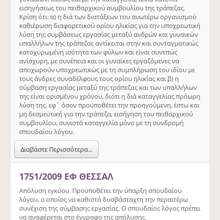
εισηγήσεως του πειθαρχικού συμβουλίου της τράπεζας.
Κρίση ότι: α) η διά των διατάξεων του ανωτέρω οργανισμού
καθιέρωση διαφορετικού ορίου ηλικίας για την υποχρεωτική
λύση της συμβάσεως εργασίας μεταξύ ανδρών και γυναικών
υπαλλήλων της τράπεζας αντίκειται στην και συνταγματικώς
κατοχυρωμένη ισότητα των φύλων και είναι συνεπώς
ανίσχυρη, με συνέπεια και οι γυναίκες εργαζόμενες να
αποχωρούν υποχρεωτικώς με τη συμπλήρωση του ιδίου με
τους άνδρες συναδέλφους τους ορίου ηλικίας και β) η
σύμβαση εργασίας μεταξύ της τράπεζας και των υπαλλήλων
της είναι ορισμένου χρόνου, διότι η διά καταγγελίας πρόωρη
λύση της, εφ΄ όσον προϋποθέτει την προηγούμενη, έστω και
μη δεσμευτική για την τράπεζα, εισήγηση του πειθαρχικού
συμβουλίου, συνιστά καταγγελία μόνο με τη συνδρομή
σπουδαίου λόγου.
Διαβάστε Περισσότερα...
1751/2009 ΕΦ ΘΕΣΣΑΛ
Απόλυση εγκύου. Προϋποθέτει την ύπαρξη σπουδαίου
λόγου, ο οποίος να καθιστά δυσβάσταχτη την περαιτέρω
συνέχιση της σύμβασης εργασίας. Ο σπουδαίος λόγος πρέπει
να αναφέρεται στο έγγραφο της απόλυσης.