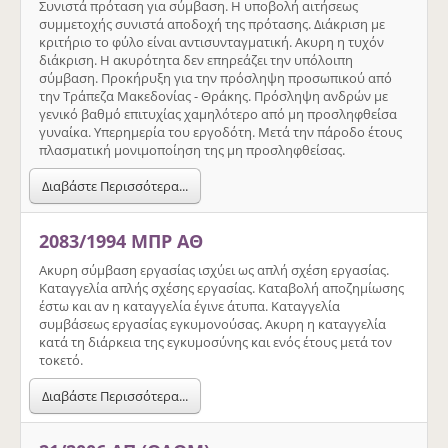
Συνιστά πρόταση για σύμβαση. Η υποβολή αιτήσεως
συμμετοχής συνιστά αποδοχή της πρότασης. Διάκριση με
κριτήριο το φύλο είναι αντισυνταγματική. Ακυρη η τυχόν
διάκριση. Η ακυρότητα δεν επηρεάζει την υπόλοιπη
σύμβαση. Προκήρυξη για την πρόσληψη προσωπικού από
την Τράπεζα Μακεδονίας - Θράκης. Πρόσληψη ανδρών με
γενικό βαθμό επιτυχίας χαμηλότερο από μη προσληφθείσα
γυναίκα. Υπερημερία του εργοδότη. Μετά την πάροδο έτους
πλασματική μονιμοποίηση της μη προσληφθείσας.
Διαβάστε Περισσότερα...
2083/1994 ΜΠΡ ΑΘ
Ακυρη σύμβαση εργασίας ισχύει ως απλή σχέση εργασίας.
Καταγγελία απλής σχέσης εργασίας. Καταβολή αποζημίωσης
έστω και αν η καταγγελία έγινε άτυπα. Καταγγελία
συμβάσεως εργασίας εγκυμονούσας. Ακυρη η καταγγελία
κατά τη διάρκεια της εγκυμοσύνης και ενός έτους μετά τον
τοκετό.
Διαβάστε Περισσότερα...