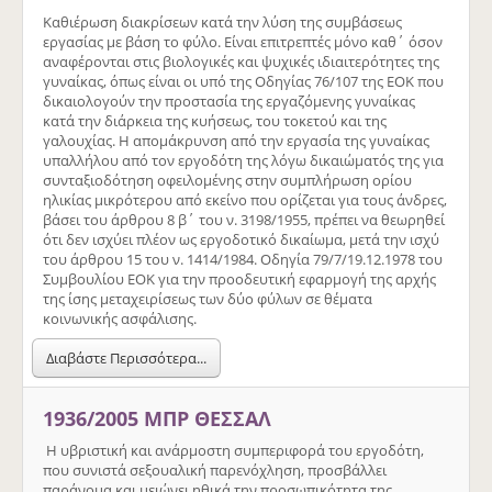
Καθιέρωση διακρίσεων κατά την λύση της συμβάσεως
εργασίας με βάση το φύλο. Είναι επιτρεπτές μόνο καθ΄ όσον
αναφέρονται στις βιολογικές και ψυχικές ιδιαιτερότητες της
γυναίκας, όπως είναι οι υπό της Οδηγίας 76/107 της ΕΟΚ που
δικαιολογούν την προστασία της εργαζόμενης γυναίκας
κατά την διάρκεια της κυήσεως, του τοκετού και της
γαλουχίας. Η απομάκρυνση από την εργασία της γυναίκας
υπαλλήλου από τον εργοδότη της λόγω δικαιώματός της για
συνταξιοδότηση οφειλομένης στην συμπλήρωση ορίου
ηλικίας μικρότερου από εκείνο που ορίζεται για τους άνδρες,
βάσει του άρθρου 8 β΄ του ν. 3198/1955, πρέπει να θεωρηθεί
ότι δεν ισχύει πλέον ως εργοδοτικό δικαίωμα, μετά την ισχύ
του άρθρου 15 του ν. 1414/1984. Οδηγία 79/7/19.12.1978 του
Συμβουλίου ΕΟΚ για την προοδευτική εφαρμογή της αρχής
της ίσης μεταχειρίσεως των δύο φύλων σε θέματα
κοινωνικής ασφάλισης.
Διαβάστε Περισσότερα...
1936/2005 ΜΠΡ ΘΕΣΣΑΛ
Η υβριστική και ανάρμοστη συμπεριφορά του εργοδότη,
που συνιστά σεξουαλική παρενόχληση, προσβάλλει
παράνομα και μειώνει ηθικά την προσωπικότητα της