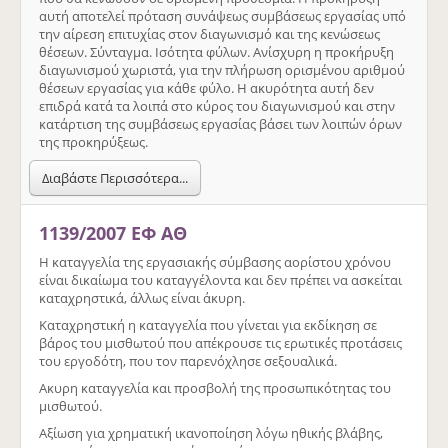
αυτή αποτελεί πρόταση συνάψεως συμβάσεως εργασίας υπό
την αίρεση επιτυχίας στον διαγωνισμό και της κενώσεως
θέσεων. Σύνταγμα. Ισότητα φύλων. Ανίσχυρη η προκήρυξη
διαγωνισμού χωριστά, για την πλήρωση ορισμένου αριθμού
θέσεων εργασίας για κάθε φύλο. Η ακυρότητα αυτή δεν
επιδρά κατά τα λοιπά στο κύρος του διαγωνισμού και στην
κατάρτιση της συμβάσεως εργασίας βάσει των λοιπών όρων
της προκηρύξεως.
Διαβάστε Περισσότερα...
1139/2007 ΕΦ ΑΘ
Η καταγγελία της εργασιακής σύμβασης αορίστου χρόνου
είναι δικαίωμα του καταγγέλοντα και δεν πρέπει να ασκείται
καταχρηστικά, άλλως είναι άκυρη.
Καταχρηστική η καταγγελία που γίνεται για εκδίκηση σε
βάρος του μισθωτού που απέκρουσε τις ερωτικές προτάσεις
του εργοδότη, που τον παρενόχλησε σεξουαλικά.
Ακυρη καταγγελία και προσβολή της προσωπικότητας του
μισθωτού.
Αξίωση για χρηματική ικανοποίηση λόγω ηθικής βλάβης,