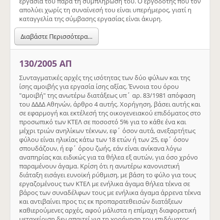
εργασία του παρά τη συμπλήρωσή του. Ο εργοδότης που τον
απολύει χωρίς τη συναίνεσή του είναι υπερήμερος, γιατί η
καταγγελία της σύμβασης εργασίας είναι άκυρη.
Διαβάστε Περισσότερα...
130/2005 ΑΠ
Συνταγματικές αρχές της ισότητας των δύο φύλων και της
ίσης αμοιβής για εργασία ίσης αξίας. Έννοια του όρου
"αμοιβή" της ανωτέρω διατάξεως υπ΄ αρ. 83/1981 απόφαση
του ΔΔΔΔ Αθηνών, άρθρο 4 αυτής. Χορήγηση, βάσει αυτής και
σε εφαρμογή και εκτέλεσή της οικογενειακού επιδόματος στο
προσωπικό των ΚΤΕΛ σε ποσοστό 5% για το κάθε ένα και
μέχρι τριών ανηλίκων τέκνων, εφ΄ όσον αυτά, ανεξαρτήτως
φύλου είναι ηλικίας κάτω των 18 ετών ή των 25, εφ΄ όσον
σπουδάζουν, ή εφ΄ όρου ζωής, εάν είναι ανίκανα λόγω
αναπηρίας και ειδικώς για τα θήλεα εξ αυτών, για όσο χρόνο
παραμένουν άγαμα. Κρίση ότι η ανωτέρω κανονιστική
διάταξη εισάγει ευνοϊκή ρύθμιση, με βάση το φύλο για τους
εργαζομένους των ΚΤΕΛ με ενήλικα άγαμα θήλεα τέκνα σε
βάρος των συναδέλφων τους με ενήλικα άγαμα άρρενα τέκνα
και αντιβαίνει προς τις εκ προπαρατεθεισών διατάξεων
καθιερούμενες αρχές, αφού μάλιστα η επίμαχη διαφορετική
μεταχείριση δεν απαιτεί για τη χορήγηση του επιδόματος,