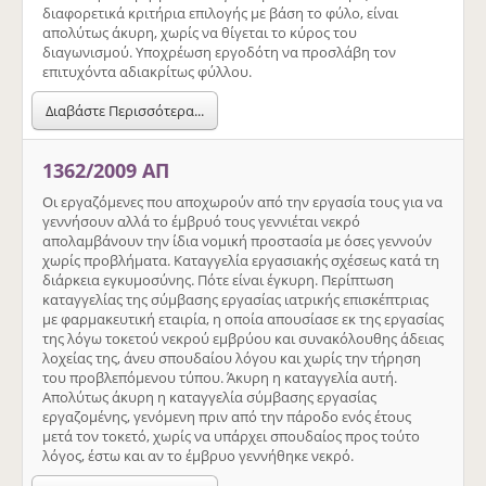
διαφορετικά κριτήρια επιλογής με βάση το φύλο, είναι
απολύτως άκυρη, χωρίς να θίγεται το κύρος του
διαγωνισμού. Υποχρέωση εργοδότη να προσλάβη τον
επιτυχόντα αδιακρίτως φύλλου.
Διαβάστε Περισσότερα...
1362/2009 ΑΠ
Οι εργαζόμενες που αποχωρούν από την εργασία τους για να
γεννήσουν αλλά το έμβρυό τους γεννιέται νεκρό
απολαμβάνουν την ίδια νομική προστασία με όσες γεννούν
χωρίς προβλήματα. Καταγγελία εργασιακής σχέσεως κατά τη
διάρκεια εγκυμοσύνης. Πότε είναι έγκυρη. Περίπτωση
καταγγελίας της σύμβασης εργασίας ιατρικής επισκέπτριας
με φαρμακευτική εταιρία, η οποία απουσίασε εκ της εργασίας
της λόγω τοκετού νεκρού εμβρύου και συνακόλουθης άδειας
λοχείας της, άνευ σπουδαίου λόγου και χωρίς την τήρηση
του προβλεπόμενου τύπου. Άκυρη η καταγγελία αυτή.
Απολύτως άκυρη η καταγγελία σύμβασης εργασίας
εργαζομένης, γενόμενη πριν από την πάροδο ενός έτους
μετά τον τοκετό, χωρίς να υπάρχει σπουδαίος προς τούτο
λόγος, έστω και αν το έμβρυο γεννήθηκε νεκρό.