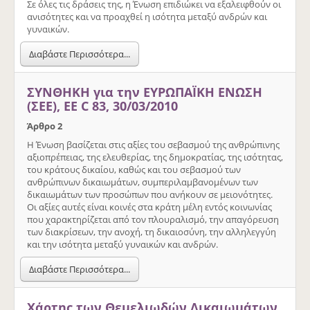
Σε όλες τις δράσεις της, η Ένωση επιδιώκει να εξαλειφθούν οι
ανισότητες και να προαχθεί η ισότητα μεταξύ ανδρών και
γυναικών.
Διαβάστε Περισσότερα...
ΣΥΝΘΗΚΗ για την ΕΥΡΩΠΑΪΚΗ ΕΝΩΣΗ
(ΣΕΕ), ΕΕ C 83, 30/03/2010
Άρθρο 2
Η Ένωση βασίζεται στις αξίες του σεβασμού της ανθρώπινης
αξιοπρέπειας, της ελευθερίας, της δημοκρατίας, της ισότητας,
του κράτους δικαίου, καθώς και του σεβασμού των
ανθρώπινων δικαιωμάτων, συμπεριλαμβανομένων των
δικαιωμάτων των προσώπων που ανήκουν σε μειονότητες.
Οι αξίες αυτές είναι κοινές στα κράτη μέλη εντός κοινωνίας
που χαρακτηρίζεται από τον πλουραλισμό, την απαγόρευση
των διακρίσεων, την ανοχή, τη δικαιοσύνη, την αλληλεγγύη
και την ισότητα μεταξύ γυναικών και ανδρών.
Διαβάστε Περισσότερα...
Χάρτης των Θεμελιωδών Δικαιωμάτων