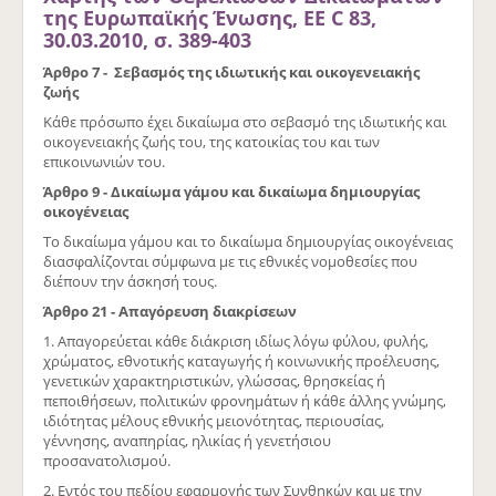
της Ευρωπαϊκής Ένωσης, ΕΕ C 83,
30.03.2010, σ. 389-403
Άρθρο 7 - Σεβασμός της ιδιωτικής και οικογενειακής
ζωής
Κάθε πρόσωπο έχει δικαίωμα στο σεβασμό της ιδιωτικής και
οικογενειακής ζωής του, της κατοικίας του και των
επικοινωνιών του.
Άρθρο 9 - Δικαίωμα γάμου και δικαίωμα δημιουργίας
οικογένειας
Το δικαίωμα γάμου και το δικαίωμα δημιουργίας οικογένειας
διασφαλίζονται σύμφωνα με τις εθνικές νομοθεσίες που
διέπουν την άσκησή τους.
Άρθρο 21 - Απαγόρευση διακρίσεων
1. Απαγορεύεται κάθε διάκριση ιδίως λόγω φύλου, φυλής,
χρώματος, εθνοτικής καταγωγής ή κοινωνικής προέλευσης,
γενετικών χαρακτηριστικών, γλώσσας, θρησκείας ή
πεποιθήσεων, πολιτικών φρονημάτων ή κάθε άλλης γνώμης,
ιδιότητας μέλους εθνικής μειονότητας, περιουσίας,
γέννησης, αναπηρίας, ηλικίας ή γενετήσιου
προσανατολισμού.
2. Εντός του πεδίου εφαρμογής των Συνθηκών και με την