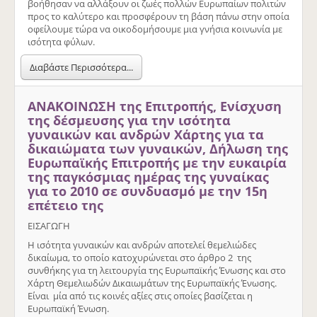
βοήθησαν να αλλάξουν οι ζωές πολλών Ευρωπαίων πολιτών
προς το καλύτερο και προσφέρουν τη βάση πάνω στην οποία
οφείλουμε τώρα να οικοδομήσουμε μια γνήσια κοινωνία με
ισότητα φύλων.
Διαβάστε Περισσότερα...
ΑΝΑΚΟΙΝΩΣΗ της Επιτροπής, Ενίσχυση
της δέσμευσης για την ισότητα
γυναικών και ανδρών Χάρτης για τα
δικαιώματα των γυναικών, Δήλωση της
Ευρωπαϊκής Επιτροπής με την ευκαιρία
της παγκόσμιας ημέρας της γυναίκας
για το 2010 σε συνδυασμό με την 15η
επέτειο της
ΕΙΣΑΓΩΓΗ
Η ισότητα γυναικών και ανδρών αποτελεί θεµελιώδες
δικαίωµα, το οποίο κατοχυρώνεται στο άρθρο 2 της
συνθήκης για τη λειτουργία της Ευρωπαϊκής Ένωσης και στο
Χάρτη Θεµελιωδών ∆ικαιωµάτων της Ευρωπαϊκής Ένωσης.
Είναι µία από τις κοινές αξίες στις οποίες βασίζεται η
Ευρωπαϊκή Ένωση.