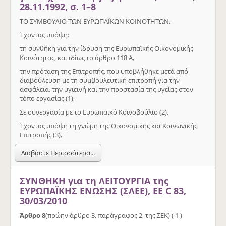
28.11.1992, σ. 1–8
ΤΟ ΣΥΜΒΟΥΛΙΟ ΤΩΝ ΕΥΡΩΠΑΪΚΩΝ ΚΟΙΝΟΤΗΤΩΝ,
Έχοντας υπόψη:
τη συνθήκη για την ίδρυση της Ευρωπαϊκής Οικονοµικής
Κοινότητας, και ιδίως το άρθρο 118 Α,
την πρόταση της Επιτροπής, που υποβλήθηκε µετά από
διαβούλευση µε τη συµβουλευτική επιτροπή για την
ασφάλεια, την υγιεινή και την προστασία της υγείας στον
τόπο εργασίας (1),
Σε συνεργασία µε το Ευρωπαϊκό Κοινοβούλιο (2),
Έχοντας υπόψη τη γνώµη της Οικονοµικής και Κοινωνικής
Επιτροπής (3),
Διαβάστε Περισσότερα...
ΣΥΝΘΗΚΗ για τη ΛΕΙΤΟΥΡΓΙΑ της
ΕΥΡΩΠΑΪΚΗΣ ΕΝΩΣΗΣ (ΣΛΕΕ), ΕΕ C 83,
30/03/2010
Άρθρο 8
(πρώην άρθρο 3, παράγραφος 2, της ΣΕΚ) ( 1 )