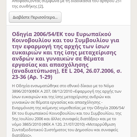
Αποφασίζοντας σύμφωνα με τη διαδικασία του άρθρου 251
της συνθήκης [2],
Διαβάστε Περισσότερα...
Οδηγία 2006/54/ΕΚ του Ευρωπαϊκού
Κοινοβουλίου και του Συμβουλίου για
την εφαρμογή της αρχής των ίσων
ευκαιριών και της ίσης μεταχείρισης
ανδρών και γυναικών σε θέματα
εργασίας και απασχόλησης
(αναδιατύπωση), ΕΕ L 204, 26.07.2006, σ.
23-36 (Αρ. 1-29)
Η Οδηγία ενσωματώθηκε στο εθνικό δίκαιο με το Νόμο
3896/2010(ΦΕΚ Α 207, 08/12/2010
«
Εφαρμογή της αρχής των
ίσων ευκαιριών και της ίσης μεταχείρισης ανδρών και
γυναικών σε θέματα εργασίας και απασχόλησης -
Εναρμόνιση της κείμενης νομοθεσίας με την Οδηγία 2006/54/
ΕΚ του Ευρωπαϊκού Κοινοβουλίου και του Συμβουλίου, της
5ης Ιουλίου 2006 και άλλες συναφείς διατάξεις» και με το
νόμο 3865/2010 (ΦΕΚ Α 120, 21/07/2010)
«
Μεταρρύθμιση
Συνταξιοδοτικού Συστήματος του Δημοσίου και συναφείς
διατάξεις».