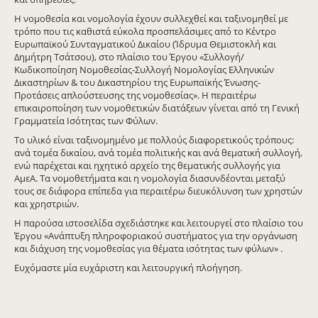
Η νομοθεσία και νομολογία έχουν συλλεχθεί και ταξινομηθεί με
τρόπο που τις καθιστά εύκολα προσπελάσιμες από το Κέντρο
Ευρωπαϊκού Συνταγματικού Δικαίου (Ίδρυμα Θεμιστοκλή και
Δημήτρη Τσάτσου), στο πλαίσιο του Έργου «Συλλογή/
Κωδικοποίηση Νομοθεσίας-Συλλογή Νομολογίας Ελληνικών
Δικαστηρίων & του Δικαστηρίου της Ευρωπαϊκής Ένωσης-
Προτάσεις απλούστευσης της νομοθεσίας». Η περαιτέρω
επικαιροποίηση των νομοθετικών διατάξεων γίνεται από τη Γενική
Γραμματεία Ισότητας των Φύλων.
Το υλικό είναι ταξινομημένο με πολλούς διαφορετικούς τρόπους:
ανά τομέα δικαίου, ανά τομέα πολιτικής και ανά θεματική συλλογή,
ενώ παρέχεται και ηχητικό αρχείο της θεματικής συλλογής για
ΑμεΑ. Τα νομοθετήματα και η νομολογία διασυνδέονται μεταξύ
τους σε διάφορα επίπεδα για περαιτέρω διευκόλυνση των χρηστών
και χρηστριών.
Η παρούσα ιστοσελίδα σχεδιάστηκε και λειτουργεί στο πλαίσιο του
Έργου «Ανάπτυξη πληροφοριακού συστήματος για την οργάνωση
και διάχυση της νομοθεσίας για θέματα ισότητας των φύλων» .
Ευχόμαστε μία ευχάριστη και λειτουργική πλοήγηση.