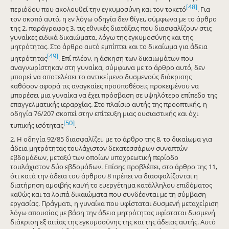
[48]
περιόδου που ακολουθεί την εγκυμοσύνη και τον τοκετό
. Για
τον σκοπό αυτό, η εν λόγω οδηγία δεν θίγει, σύμφωνα με το άρθρο
της 2, παράγραφος 3, τις εθνικές διατάξεις που διασφαλίζουν στις
γυναίκες ειδικά δικαιώματα, λόγω της εγκυμοσύνης και της
μητρότητας. Στο άρθρο αυτό εμπίπτει και το δικαίωμα για άδεια
[49]
μητρότητας
. Επί πλέον, η άσκηση των δικαιωμάτων που
αναγνωρίστηκαν στη γυναίκα, σύμφωνα με το άρθρο αυτό, δεν
μπορεί να αποτελέσει το αντικείμενο δυσμενούς διάκρισης
καθόσον αφορά τις αναγκαίες προϋποθέσεις προκειμένου να
μπορέσει μια γυναίκα να έχει πρόσβαση σε υψηλότερο επίπεδο της
επαγγελματικής ιεραρχίας. Στο πλαίσιο αυτής της προοπτικής, η
οδηγία 76/207 σκοπεί στην επίτευξη μιας ουσιαστικής και όχι
[50]
τυπικής ισότητας
.
2. Η οδηγία 92/85 διασφαλίζει, με το άρθρο της 8, το δικαίωμα για
άδεια μητρότητας τουλάχιστον δεκατεσσάρων συναπτών
εβδομάδων, μεταξύ των οποίων υποχρεωτική περίοδο
τουλάχιστον δύο εβδομάδων. Επίσης προβλέπει, στο άρθρο της 11,
ότι κατά την άδεια του άρθρου 8 πρέπει να διασφαλίζονται η
διατήρηση αμοιβής και/ή το ευεργέτημα κατάλληλου επιδόματος
καθώς και τα λοιπά δικαιώματα που συνδέονται με τη σύμβαση
εργασίας. Πράγματι, η γυναίκα που υφίσταται δυσμενή μεταχείριση
λόγω απουσίας με βάση την άδεια μητρότητας υφίσταται δυσμενή
διάκριση εξ αιτίας της εγκυμοσύνης της και της άδειας αυτής. Αυτό