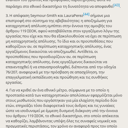
[43]
παράσχει στο εθνικό δικαστήριο τη δυνατότητα να αποφανθεί
.
[44]
3. Η απόφαση Seymour-Smith και LauraPerez
σήμανε μια
επιστροφή στο σύστημα της αβεβαιότητας: η αποζημίωση για
καταχρηστική απόλυση εμπίπτει στην έννοια της αμοιβής του
άρθρου 119 ΣΕΟΚ, αφού καταβάλλεται στον εργαζόμενο λόγω της
εργασίας που είχε και που θα εξακολουθούσε να έχει σε περίπτωση
μη καταχρηστικής απόλυσης. Το ίδιο και οι προϋποθέσεις που
καθορίζουν αν, σε περίπτωση καταχρηστικής απόλυσης, ένας
εργαζόμενος δικαιούται να αποζημιωθεί. Αντίθετα, οι
προϋποθέσεις που προσδιορίζουν αν, σε περίπτωση
καταχρηστικής απόλυσης, ένας εργαζόμενος δικαιούται να
επανενταχθεί ή να επαναπροσληφθεί, διέπονται από την οδηγία
76/207, αναφορικά με την πρόσβαση σε απασχόληση, την
επαγγελματική εκπαίδευση και προώθηση και τις συνθήκες
εργασίας.
4. Για να κριθεί αν ένα εθνικό μέτρο, σύμφωνα με το οποίο η
προστασία κατά των καταχρηστικών απολύσεων εφαρμόζεται μόνο
στους μισθωτούς που εργάστηκαν για μία ελαχίστη περίοδο δύο
ετών, επηρεάζει τόσο διαφορετικά τους άνδρες και τις γυναίκες
ώστε να ισοδυναμεί με έμμεση δυσμενή διάκριση υπό την έννοια
του άρθρου 119 ΣΕΟΚ, το εθνικό δικαστήριο, στο οποίο απόκειται
να καθορίζει, λαμβάνοντας υπόψη όλες τις συναφείς νομικές και
πραγματικές περιστάσεις, τον χρόνο εν αναφορά προς τον οποίο