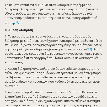
Τα θέματα εστιάζονται κυρίως στον καθορισμό της έμμεσης
διάκρισης. Αυτή, ενώ αρχικά και κατά κύριο λόγο εντοπιζόταν σε
εθνικές ρυθμίσεις, των οποίων οι επιχειρήσεις έκαναν συχνά
κατάχρηση, πρόσφατα εντοπίστηκε και σε ενωσιακή νομοθετική
[31]
πράξη
.
ΙΙ. Άμεση διάκριση
1. Το Δικαστήριο, έχει ερμηνεύσει την έννοια της δυσμενούς
διάκρισης με ευρύτητα, τουλάχιστον αναφορικά με τα εθνικά μέτρα
που εφαρμόζονται σε τομείς παρακρατημένης αρμοδιότητας, όπως
π.χ. η φορολογία εισοδήματος (σύστημα άμεσων φόρων)
[32]
: Αυτή
συνίσταται στην εφαρμογή διαφορετικών κανόνων σε παρεμφερείς
καταστάσεις ή στην εφαρμογή του ίδιου κανόνα σε διαφορετικές
καταστάσεις.
2. Άμεση διάκριση λόγω φύλου, εκτός των ειδικών μέτρων για την
ενίσχυση «μειονεκτούσας ομάδας», επιτρέπεται μόνον όταν μπορεί
με βεβαιότητα να διαπιστωθεί ότι υφίστανται σχετικά διαφορές
μεταξύ ανδρών και γυναικών, που καθιστούν τη μεταχείριση αυτή
αναγκαία.
3. Από πάγια νομολογία προκύπτει ότι, όταν διαπιστωθεί από το
Δικαστήριο δυσμενής διάκριση στον τομέα των αμοιβών και επί
όσο χρονικό διάστημα δεν έχουν ληφθεί από το επίμαχο σύστημα
μέτρα προς αποκατάσταση της ίσης μεταχείρισης, η τήρηση του