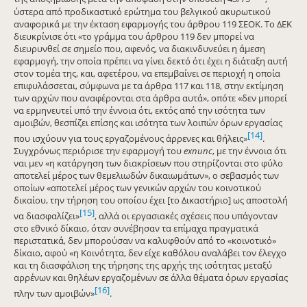
ύστερα από προδικαστικό ερώτημα του βελγικού ακυρωτικού
αναφορικά με την έκταση εφαρμογής του άρθρου 119 ΣΕΟΚ. Το ΔΕΚ
διευκρίνισε ότι «το γράμμα του άρθρου 119 δεν μπορεί να
διευρυνθεί σε σημείο που, αφενός, να διακινδυνεύει η άμεση
εφαρμογή, την οποία πρέπει να γίνει δεκτό ότι έχει η διάταξη αυτή
στον τομέα της, και, αφετέρου, να επεμβαίνει σε περιοχή η οποία
επιφυλάσσεται, σύμφωνα με τα άρθρα 117 και 118, στην εκτίμηση
των αρχών που αναφέρονται στα άρθρα αυτά», οπότε «δεν μπορεί
να ερμηνευτεί υπό την έννοια ότι, εκτός από την ισότητα των
αμοιβών, θεσπίζει επίσης και ισότητα των λοιπών όρων εργασίας
[14]
που ισχύουν για τους εργαζομένους άρρενες και θήλεις»
.
Συγχρόνως περιόρισε την εφαρμογή του
ex
nunc
, με την έννοια ότι
ναι μεν «η κατάργηση των διακρίσεων που στηρίζονται στο φύλο
αποτελεί μέρος των θεμελιωδών δικαιωμάτων», ο σεβασμός των
οποίων «αποτελεί μέρος των γενικών αρχών του κοινοτικού
δικαίου, την τήρηση του οποίου έχει [το Δικαστήριο] ως αποστολή
[15]
να διασφαλίζει»
, αλλά οι εργασιακές σχέσεις που υπάγονταν
στο εθνικό δίκαιο, όταν συνέβησαν τα επίμαχα πραγματικά
περιστατικά, δεν μπορούσαν να καλυφθούν από το «κοινοτικό»
δίκαιο, αφού «η Κοινότητα, δεν είχε καθόλου αναλάβει τον έλεγχο
και τη διασφάλιση της τήρησης της αρχής της ισότητας μεταξύ
αρρένων και θηλέων εργαζομένων σε άλλα θέματα όρων εργασίας
[16]
πλην των αμοιβών»
.