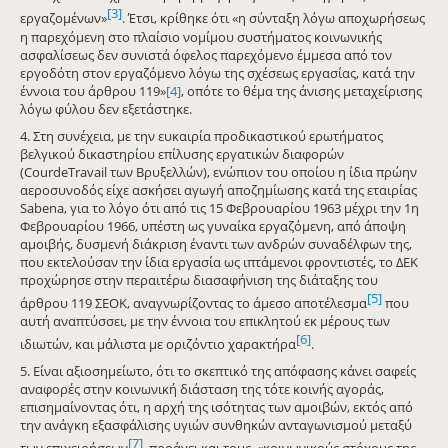
[3]
εργαζομένων»
. Έτσι, κρίθηκε ότι «η σύνταξη λόγω αποχωρήσεως
η παρεχόμενη στο πλαίσιο νομίμου συστήματος κοινωνικής
ασφαλίσεως δεν συνιστά όφελος παρεχόμενο έμμεσα από τον
εργοδότη στον εργαζόμενο λόγω της σχέσεως εργασίας, κατά την
έννοια του άρθρου 119»
[4]
, οπότε το θέμα της άνισης μεταχείρισης
λόγω φύλου δεν εξετάστηκε.
4. Στη συνέχεια, με την ευκαιρία προδικαστικού ερωτήματος
βελγικού δικαστηρίου επίλυσης εργατικών διαφορών
(CourdeTravail των Βρυξελλών), ενώπιον του οποίου η ίδια πρώην
αεροσυνοδός είχε ασκήσει αγωγή αποζημίωσης κατά της εταιρίας
Sabena, για το λόγο ότι από τις 15 Φεβρουαρίου 1963 μέχρι την 1η
Φεβρουαρίου 1966, υπέστη ως γυναίκα εργαζόμενη, από άποψη
αμοιβής, δυσμενή διάκριση έναντι των ανδρών συναδέλφων της,
που εκτελούσαν την ίδια εργασία ως ιπτάμενοι φροντιστές, το ΔΕΚ
προχώρησε στην περαιτέρω διασαφήνιση της διάταξης του
[5]
άρθρου 119 ΣΕΟΚ, αναγνωρίζοντας το άμεσο αποτέλεσμα
που
αυτή αναπτύσσει, με την έννοια του επικλητού εκ μέρους των
[6]
ιδιωτών, και μάλιστα με οριζόντιο χαρακτήρα
.
5. Είναι αξιοσημείωτο, ότι το σκεπτικό της απόφασης κάνει σαφείς
αναφορές στην κοινωνική διάσταση της τότε κοινής αγοράς,
επισημαίνοντας ότι, η αρχή της ισότητας των αμοιβών, εκτός από
την ανάγκη εξασφάλισης υγιών συνθηκών ανταγωνισμού μεταξύ
[7]