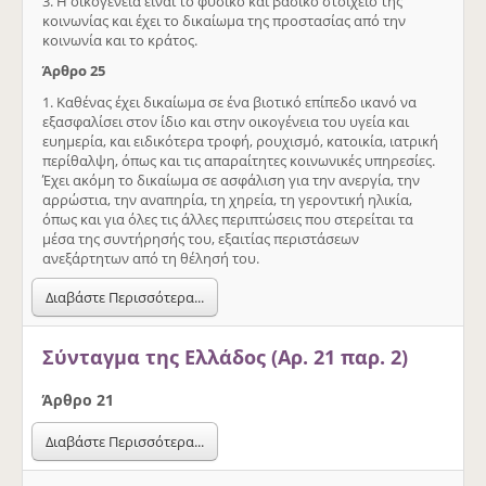
3. Η οικογένεια είναι το φυσικό και βασικό στοιχείο της
κοινωνίας και έχει το δικαίωμα της προστασίας από την
κοινωνία και το κράτος.
Άρθρο 25
1. Καθένας έχει δικαίωμα σε ένα βιοτικό επίπεδο ικανό να
εξασφαλίσει στον ίδιο και στην οικογένεια του υγεία και
ευημερία, και ειδικότερα τροφή, ρουχισμό, κατοικία, ιατρική
περίθαλψη, όπως και τις απαραίτητες κοινωνικές υπηρεσίες.
Έχει ακόμη το δικαίωμα σε ασφάλιση για την ανεργία, την
αρρώστια, την αναπηρία, τη χηρεία, τη γεροντική ηλικία,
όπως και για όλες τις άλλες περιπτώσεις που στερείται τα
μέσα της συντήρησής του, εξαιτίας περιστάσεων
ανεξάρτητων από τη θέλησή του.
Διαβάστε Περισσότερα...
Σύνταγμα της Ελλάδος (Αρ. 21 παρ. 2)
Άρθρo 21
Διαβάστε Περισσότερα...