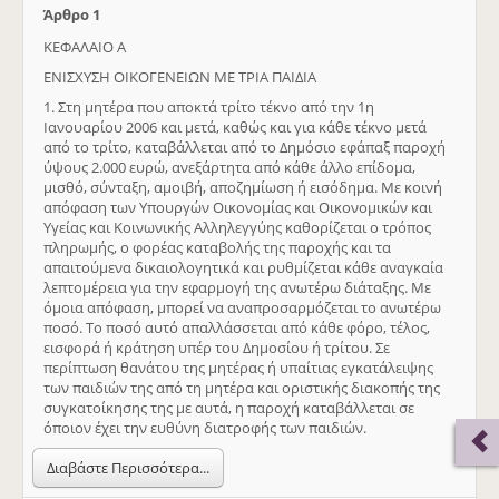
Άρθρο 1
ΚΕΦΑΛΑΙΟ Α
ΕΝΙΣΧΥΣΗ ΟΙΚΟΓΕΝΕΙΩΝ ΜΕ ΤΡΙΑ ΠΑΙΔΙΑ
1. Στη μητέρα που αποκτά τρίτο τέκνο από την 1η
Ιανουαρίου 2006 και μετά, καθώς και για κάθε τέκνο μετά
από το τρίτο, καταβάλλεται από το Δημόσιο εφάπαξ παροχή
ύψους 2.000 ευρώ, ανεξάρτητα από κάθε άλλο επίδομα,
μισθό, σύνταξη, αμοιβή, αποζημίωση ή εισόδημα. Με κοινή
απόφαση των Υπουργών Οικονομίας και Οικονομικών και
Υγείας και Κοινωνικής Αλληλεγγύης καθορίζεται ο τρόπος
πληρωμής, ο φορέας καταβολής της παροχής και τα
απαιτούμενα δικαιολογητικά και ρυθμίζεται κάθε αναγκαία
λεπτομέρεια για την εφαρμογή της ανωτέρω διάταξης. Με
όμοια απόφαση, μπορεί να αναπροσαρμόζεται το ανωτέρω
ποσό. Το ποσό αυτό απαλλάσσεται από κάθε φόρο, τέλος,
εισφορά ή κράτηση υπέρ του Δημοσίου ή τρίτου. Σε
περίπτωση θανάτου της μητέρας ή υπαίτιας εγκατάλειψης
των παιδιών της από τη μητέρα και οριστικής διακοπής της
συγκατοίκησης της με αυτά, η παροχή καταβάλλεται σε
όποιον έχει την ευθύνη διατροφής των παιδιών.
Διαβάστε Περισσότερα...