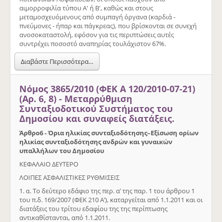
αιμορροφιλία τύπου Α' ή Β', καθώς και στους
μεταμοσχευόμενους από συμπαγή όργανα (καρδιά -
πνεύμονες - ήπαρ και πάγκρεας), που βρίσκονται σε συνεχή
ανοσοκαταστολή, εφόσον για τις περιπτώσεις αυτές
συντρέχει ποσοστό αναπηρίας τουλάχιστον 67%.
Διαβάστε Περισσότερα...
Νόμος 3865/2010 (ΦΕΚ Α 120/2010-07-21)
(Αρ. 6, 8) - Μεταρρύθμιση
Συνταξιοδοτικού Συστήματος του
Δημοσίου και συναφείς διατάξεις.
Άρθρο
6 -
Όρια ηλικίας συνταξιοδότησης–Εξίσωση ορίων
ηλικίας συνταξιοδότησης ανδρών και γυναικών
υπαλλήλων του Δημοσίου
ΚΕΦΑΛΑΙΟ ΔΕΥΤΕΡΟ
ΛΟΙΠΕΣ ΑΣΦΑΛΙΣΤΙΚΕΣ ΡΥΘΜΙΣΕΙΣ
1. α. Το δεύτερο εδάφιο της περ. α’ της παρ. 1 του άρθρου 1
του π.δ. 169/2007 (ΦΕΚ 210 Α’), καταργείται από 1.1.2011 και οι
διατάξεις του τρίτου εδαφίου της της περίπτωσης
αντικαθίστανται, από 1.1.2011.