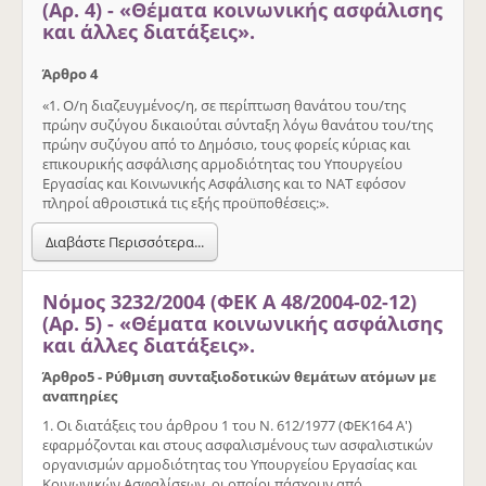
(Αρ. 4) - «Θέματα κοινωνικής ασφάλισης
και άλλες διατάξεις».
Άρθρο 4
«1. Ο/η διαζευγμένος/η, σε περίπτωση θανάτου του/της
πρώην συζύγου δικαιούται σύνταξη λόγω θανάτου του/της
πρώην συζύγου από το Δημόσιο, τους φορείς κύριας και
επικουρικής ασφάλισης αρμοδιότητας του Υπουργείου
Εργασίας και Κοινωνικής Ασφάλισης και το ΝΑΤ εφόσον
πληροί αθροιστικά τις εξής προϋποθέσεις:».
Διαβάστε Περισσότερα...
Νόμος 3232/2004 (ΦΕΚ Α 48/2004-02-12)
(Αρ. 5) - «Θέματα κοινωνικής ασφάλισης
και άλλες διατάξεις».
Άρθρο
5 - Ρύθμιση συνταξιοδοτικών θεμάτων ατόμων με
αναπηρίες
1. Οι διατάξεις του άρθρου 1 του Ν. 612/1977 (ΦΕΚ164 Α')
εφαρμόζονται και στους ασφαλισμένους των ασφαλιστικών
οργανισμών αρμοδιότητας του Υπουργείου Εργασίας και
Κοινωνικών Ασφαλίσεων, οι οποίοι πάσχουν από