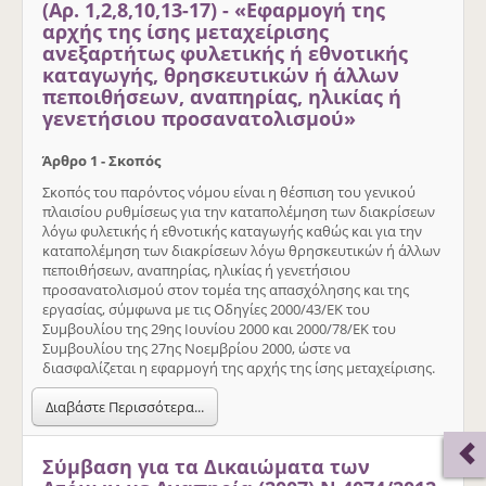
(Αρ. 1,2,8,10,13-17) - «Εφαρμογή της
αρχής της ίσης μεταχείρισης
ανεξαρτήτως φυλετικής ή εθνοτικής
καταγωγής, θρησκευτικών ή άλλων
πεποιθήσεων, αναπηρίας, ηλικίας ή
γενετήσιου προσανατολισμού»
Άρθρο 1 - Σκοπός
Σκοπός του παρόντος νόμου είναι η θέσπιση του γενικού
πλαισίου ρυθμίσεως για την καταπολέμηση των διακρίσεων
λόγω φυλετικής ή εθνοτικής καταγωγής καθώς και για την
καταπολέμηση των διακρίσεων λόγω θρησκευτικών ή άλλων
πεποιθήσεων, αναπηρίας, ηλικίας ή γενετήσιου
προσανατολισμού στον τομέα της απασχόλησης και της
εργασίας, σύμφωνα με τις Οδηγίες 2000/43/ΕΚ του
Συμβουλίου της 29ης Ιουνίου 2000 και 2000/78/ΕΚ του
Συμβουλίου της 27ης Νοεμβρίου 2000, ώστε να
διασφαλίζεται η εφαρμογή της αρχής της ίσης μεταχείρισης.
Διαβάστε Περισσότερα...
Σύμβαση για τα Δικαιώματα των