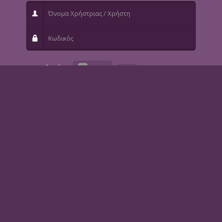
Όνομα Χρήστριας / Χρήστη
Κωδικός
Να με θυμάσαι
Σύνδεση
Ξεχάσατε το όνομα χρήστριας / χρήστη;
Ξεχάσατε τον κωδικό σας;