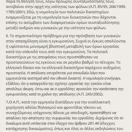
παρά τη θέλησή τους, λόγω πρόωρης συνταξιοδότησής τους,
αντιβαίνει στην αρχή της ισότητας των φύλων (Α.Π. 85/95, 266/1999,
1785/2001). Εδώ, η νομολογία των πολιτικών δικαστηρίων
εναρμονίζεται με τη νομολογία των διοικητικών που δέχονται
επίσης το ασύμβατο των διαφορετικών ορίων συνταξιοδότησης
μεταξύ ανδρών και γυναικών με την ισότητα των φύλων.
6. Το σημαντικότερο πρόβλημα για την πρόσβαση των γυναικών
στην απασχόληση είναι η εγκυμοσύνη. Συχνά οι έγκυες απολύονται
ή υφίστανται μονομερή βλαπτική μεταβολή των όρων εργασίας
κατά την επάνοδό τους από την εγκυμοσύνη. Τα πολιτικά
δικαστήρια με τις αποφάσεις τους προσπάθησαν να
προστατεύσουν τις εγκύους και σε μεγάλο βαθμό το πέτυχαν. Το
ελληνικό δίκαιο και τα ελληνικά δικαστήρια παρέχουν αυξημένη
προστασία.
Η απόλυση επιτρέπεται για σπουδαίο λόγο που
ερμηνεύεται αυστηρά από τον εθνικό δικαστή. Η νομολογία συνήγαγε,
εξάλλου, ότι η καταγγελία της σχέσης εργασίας της εγκύου είναι
απολύτως άκυρη, έστω και αν ο εργοδότης αγνοούσε την κατάσταση της
εγκυμοσύνης κατά το χρόνο της απόλυσης
(Α.Π. 245/2002).
7
.
Ο Α.Π., κατά την ερμηνεία διατάξεων για την εναλλακτική
χορήγηση αδείας θηλασμού και φροντίδας τέκνου ως
συνεχιζόμενης ισόχρονης άδειας με αποδοχές,
προσπάθησε να
απαλύνει την απαίτηση της συμφωνίας του εργοδότη, δεχόμενος ότι το
δικαίωμα αυτό υπόκειται στον έλεγχο του άρθρου 281 ΑΚ
(έλεγχος
κατάχρησης δικαιώματος), όπως και όλες οι άλλες εκδηλώσεις του