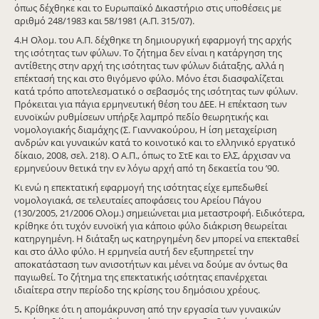
όπως δέχθηκε και το Ευρωπαϊκό Δικαστήριο στις υποθέσεις με
αριθμό 248/1983 και 58/1981 (Α.Π. 315/07).
4.Η Ολομ. του Α.Π. δέχθηκε τη δημιουργική εφαρμογή της αρχής
της ισότητας των φύλων. Το ζήτημα δεν είναι η κατάργηση της
αντίθετης στην αρχή της ισότητας των φύλων διάταξης, αλλά η
επέκτασή της και στο θιγόμενο φύλο. Μόνο έτσι διασφαλίζεται
κατά τρόπο αποτελεσματικό ο σεβασμός της ισότητας των φύλων.
Πρόκειται για πάγια ερμηνευτική θέση του ΔΕΕ. Η επέκταση των
ευνοϊκών ρυθμίσεων υπήρξε λαμπρό πεδίο θεωρητικής και
νομολογιακής διαμάχης (Σ. Γιαννακούρου, Η ίση μεταχείριση
ανδρών και γυναικών κατά το κοινοτικό και το ελληνικό εργατικό
δίκαιο, 2008, σελ. 218). Ο Α.Π., όπως το ΣτΕ και το ΕλΣ, άρχισαν να
ερμηνεύουν θετικά την εν λόγω αρχή από τη δεκαετία του ’90.
Κι ενώ η επεκτατική εφαρμογή της ισότητας είχε εμπεδωθεί
νομολογιακά, σε τελευταίες αποφάσεις του Αρείου Πάγου
(130/2005, 21/2006 Ολομ.) σημειώνεται μια μεταστροφή. Ειδικότερα,
κρίθηκε ότι τυχόν ευνοϊκή για κάποιο φύλο διάκριση θεωρείται
κατηργημένη. Η διάταξη ως κατηργημένη δεν μπορεί να επεκταθεί
και στο άλλο φύλο. Η ερμηνεία αυτή δεν εξυπηρετεί την
αποκατάσταση των ανισοτήτων και μένει να δούμε αν όντως θα
παγιωθεί. Το ζήτημα της επεκτατικής ισότητας επανέρχεται
ιδιαίτερα στην περίοδο της κρίσης του δημόσιου χρέους.
5
.
Κρίθηκε ότι η απομάκρυνση από την εργασία των γυναικών