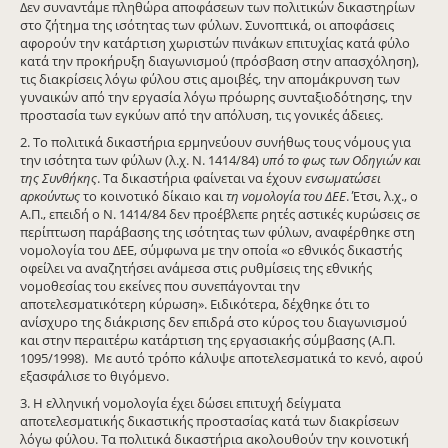
Δεν συναντάμε πληθώρα αποφάσεων των πολιτικών δικαστηρίων
στο ζήτημα της ισότητας των φύλων. Συνοπτικά, οι αποφάσεις
αφορούν την κατάρτιση χωριστών πινάκων επιτυχίας κατά φύλο
κατά την προκήρυξη διαγωνισμού (πρόσβαση στην απασχόληση),
τις διακρίσεις λόγω φύλου στις αμοιβές, την απομάκρυνση των
γυναικών από την εργασία λόγω πρόωρης συνταξιοδότησης, την
προστασία των εγκύων από την απόλυση, τις γονικές άδειες.
2. Το πολιτικά δικαστήρια ερμηνεύουν συνήθως τους νόμους για
την ισότητα των φύλων (λ.χ. Ν. 1414/84)
υπό το φως των Οδηγιών και
της Συνθήκης
. Τα δικαστήρια φαίνεται να έχουν
ενσωματώσει
αρκούντως
το κοινοτικό δίκαιο και
τη νομολογία του ΔΕΕ
. Έτσι, λ.χ., ο
Α.Π., επειδή ο Ν. 1414/84 δεν προέβλεπε ρητές αστικές κυρώσεις σε
περίπτωση παράβασης της ισότητας των φύλων, αναφέρθηκε στη
νομολογία του ΔΕΕ, σύμφωνα με την οποία «ο εθνικός δικαστής
οφείλει να αναζητήσει ανάμεσα στις ρυθμίσεις της εθνικής
νομοθεσίας του εκείνες που συνεπάγονται την
αποτελεσματικότερη κύρωση». Ειδικότερα, δέχθηκε ότι το
ανίσχυρο της διάκρισης δεν επιδρά στο κύρος του διαγωνισμού
και στην περαιτέρω κατάρτιση της εργασιακής σύμβασης (Α.Π.
1095/1998). Με αυτό τρόπο κάλυψε αποτελεσματικά το κενό, αφού
εξασφάλισε το θιγόμενο.
3. Η ελληνική νομολογία έχει δώσει επιτυχή δείγματα
αποτελεσματικής δικαστικής προστασίας κατά των διακρίσεων
λόγω φύλου. Τα πολιτικά δικαστήρια ακολουθούν την κοινοτική