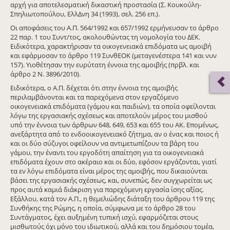
αρχή για αποτελεσματική δικαστική προστασία (Σ. Κουκούλη-
Σπηλιωτοπούλου, ΕλλΔνη 34 (1993), σελ. 256 επ.).
Οι αποφάσεις του Α.Π. 564/1992 και 657/1992 ερμήνευσαν το άρθρο
22 παρ. 1 του Συντ/τος, ακολουθώντας τη νομολογία του ΔΕΚ.
Ειδικότερα, χαρακτήρισαν τα οικογενειακά επιδόματα ως αμοιβή
και εφάρμοσαν το άρθρο 119 ΣυνθΕΟΚ (μεταγενέστερα 141 και νυν
157). Υιοθέτησαν την ευρύτατη έννοια της αμοιβής (πρβλ. και
άρθρο 2 Ν. 3896/2010).
Ειδικότερα, ο Α.Π. δέχεται ότι στην έννοια της αμοιβής
περιλαμβάνονται και τα παρεχόμενα στον εργαζόμενο
οικογενειακά επιδόματα (γάμου και παιδιών), τα οποία οφείλονται
λόγω της εργασιακής σχέσεως και αποτελούν μέρος του μισθού
υπό την έννοια των άρθρων 648, 649, 653 και 655 του ΑΚ. Επομένως,
ανεξάρτητα από το ενδοοικογενειακό ζήτημα, αν ο ένας και ποιος ή
και οι δύο σύζυγοι οφείλουν να αντιμετωπίζουν τα βάρη του
γάμου, την έναντι του εργοδότη απαίτηση για τα οικογενειακά
επιδόματα έχουν στο ακέραιο και οι δύο, εφόσον εργάζονται, γιατί
τα εν λόγω επιδόματα είναι μέρος της αμοιβής, που δικαιούνται
βάσει της εργασιακής σχέσεως, και, συνεπώς, δεν συγχωρείται ως
προς αυτά καμιά διάκριση για παρεχόμενη εργασία ίσης αξίας.
Εξάλλου, κατά τον Α.Π., η θεμελιώδης διάταξη του άρθρου 119 της
Συνθήκης της Ρώμης, η οποία, σύμφωνα με το άρθρο 28 του
Συντάγματος, έχει αυξημένη τυπική ισχύ, εφαρμόζεται στους
μισθωτούς όχι μόνο του ιδιωτικού, αλλά και του δημόσιου τομέα,