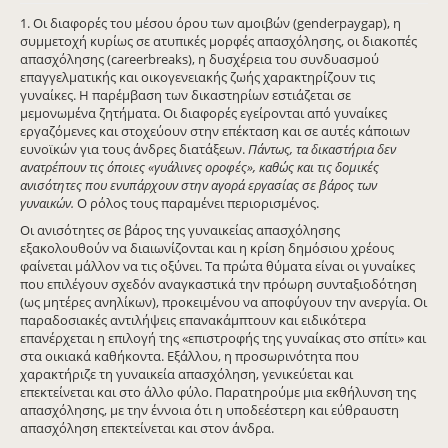
1. Οι διαφορές του μέσου όρου των αμοιβών (genderpaygap), η
συμμετοχή κυρίως σε ατυπικές μορφές απασχόλησης, οι διακοπές
απασχόλησης (careerbreaks), η δυσχέρεια του συνδυασμού
επαγγελματικής και οικογενειακής ζωής χαρακτηρίζουν τις
γυναίκες. Η παρέμβαση των δικαστηρίων εστιάζεται σε
μεμονωμένα ζητήματα. Οι διαφορές εγείρονται από γυναίκες
εργαζόμενες και στοχεύουν στην επέκταση και σε αυτές κάποιων
ευνοϊκών για τους άνδρες διατάξεων.
Πάντως, τα δικαστήρια δεν
ανατρέπουν τις όποιες «γυάλινες οροφές», καθώς και τις δομικές
ανισότητες που ενυπάρχουν στην αγορά εργασίας σε βάρος των
γυναικών.
Ο ρόλος τους παραμένει περιορισμένος.
Οι ανισότητες σε βάρος της γυναικείας απασχόλησης
εξακολουθούν να διαιωνίζονται και η κρίση δημόσιου χρέους
φαίνεται μάλλον να τις οξύνει. Τα πρώτα θύματα είναι οι γυναίκες
που επιλέγουν σχεδόν αναγκαστικά την πρόωρη συνταξιοδότηση
(ως μητέρες ανηλίκων), προκειμένου να αποφύγουν την ανεργία. Οι
παραδοσιακές αντιλήψεις επανακάμπτουν και ειδικότερα
επανέρχεται η επιλογή της «επιστροφής της γυναίκας στο σπίτι» και
στα οικιακά καθήκοντα. Εξάλλου, η προσωρινότητα που
χαρακτήριζε τη γυναικεία απασχόληση, γενικεύεται και
επεκτείνεται και στο άλλο φύλο. Παρατηρούμε μια εκθήλυνση της
απασχόλησης, με την έννοια ότι η υποδεέστερη και εύθραυστη
απασχόληση επεκτείνεται και στον άνδρα.