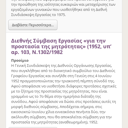
την προώθηση της ισότητας ευκαιριών και μεταχείρισης των
εργαζομένων γυναικών που υιοθετήθηκε από τη Διεθνή
Συνδιάσκεψη Εργασίας το 1975.
Διαβάστε Περισσότερα...
Διεθνής Σύμβαση Εργασίας «για την
προστασία της μητρότητας» (1952, υπ’
αρ. 103, Ν.1302/1982
Προοίμιο
Η Γενική Συνδιάσκεψη της Διεθνούς Οργάνωσης Εργασίας,
που συγκλήθηκε από το διοικητικό συμβούλιο του Διεθνούς
Γραφείου Εργασίας και συνήλθε στη Γενεύη στις 4 Ιουνίου
1952 πραγματοποιώντας την τριακοστή πέμπτη σύνοδό της,
Αφού αποφάσισε να υιοθετήσει διάφορες προτάσεις σχετικές
με το ζήτημα της προστασίας της μητρότητας, που είναι
γραμμένο ως το 7ο θέμα στην ημερήσια διάταξη της
συνόδου, Αφού αποφάσισε να δώσει στις προτάσεις αυτές τη
μορφή διεθνούς σύμβασης, Αποδέχεται σήμερα, στις
εικοσιοκτώ Ιουνίου χίλια εννεακόσια πενήντα δύο, την
ακόλουθη σύμβαση, που θα αποκαλείται σύμβαση για την
προστασία της μητρότητας (αναθεωρημένη), 1952.