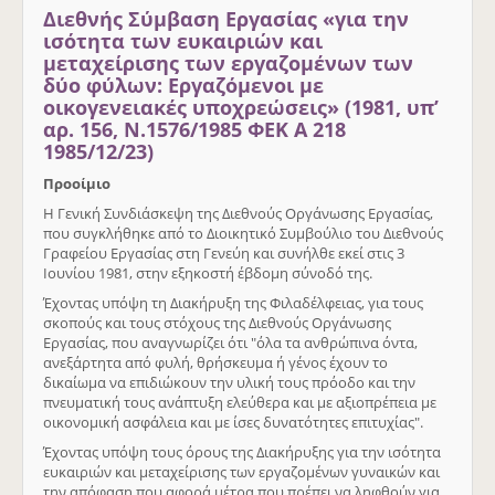
Διεθνής Σύμβαση Εργασίας «για την
ισότητα των ευκαιριών και
μεταχείρισης των εργαζομένων των
δύο φύλων: Εργαζόμενοι με
οικογενειακές υποχρεώσεις» (1981, υπ’
αρ. 156, Ν.1576/1985 ΦΕΚ Α 218
1985/12/23)
Προοίμιο
Η Γενική Συνδιάσκεψη της Διεθνούς Οργάνωσης Εργασίας,
που συγκλήθηκε από το Διοικητικό Συμβούλιο του Διεθνούς
Γραφείου Εργασίας στη Γενεύη και συνήλθε εκεί στις 3
Ιουνίου 1981, στην εξηκοστή έβδομη σύνοδό της.
Έχοντας υπόψη τη Διακήρυξη της Φιλαδέλφειας, για τους
σκοπούς και τους στόχους της Διεθνούς Οργάνωσης
Εργασίας, που αναγνωρίζει ότι "όλα τα ανθρώπινα όντα,
ανεξάρτητα από φυλή, θρήσκευμα ή γένος έχουν το
δικαίωμα να επιδιώκουν την υλική τους πρόοδο και την
πνευματική τους ανάπτυξη ελεύθερα και με αξιοπρέπεια με
οικονομική ασφάλεια και με ίσες δυνατότητες επιτυχίας".
Έχοντας υπόψη τους όρους της Διακήρυξης για την ισότητα
ευκαιριών και μεταχείρισης των εργαζομένων γυναικών και
την απόφαση που αφορά μέτρα που πρέπει να ληφθούν για