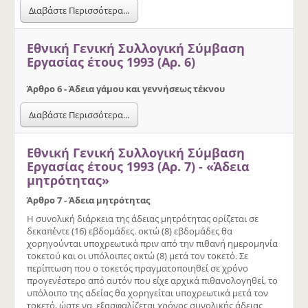
Διαβάστε Περισσότερα...
Εθνική Γενική Συλλογική Σύμβαση
Εργασίας έτους 1993 (Αρ. 6)
Άρθρο 6 - Άδεια γάµου και γεννήσεως τέκνου
Διαβάστε Περισσότερα...
Εθνική Γενική Συλλογική Σύμβαση
Εργασίας έτους 1993 (Αρ. 7) - «Άδεια
µητρότητας»
Άρθρο 7 - Άδεια µητρότητας
Η συνολική διάρκεια της άδειας µητρότητας ορίζεται σε
δεκαπέντε (16) εβδοµάδες. οκτώ (8) εβδοµάδες θα
χορηγούνται υποχρεωτικά πριν από την πιθανή ηµεροµηνία
τοκετού και οι υπόλοιπες οκτώ (8) µετά τον τοκετό. Σε
περίπτωση που ο τοκετός πραγµατοποιηθεί σε χρόνο
προγενέστερο από αυτόν που είχε αρχικά πιθανολογηθεί, το
υπόλοιπο της αδείας θα χορηγείται υποχρεωτικά µετά τον
τοκετό, ώστε να εξασφαλίζεται χρόνος συνολικής άδειας