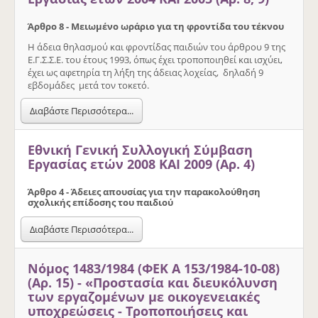
Άρθρο 8 - Μειωµένο ωράριο για τη φροντίδα του τέκνου
Η άδεια θηλασµού και φροντίδας παιδιών του άρθρου 9 της
Ε.Γ.Σ.Σ.Ε. του έτους 1993, όπως έχει τροποποιηθεί και ισχύει,
έχει ως αφετηρία τη λήξη της άδειας λοχείας, δηλαδή 9
εβδοµάδες µετά τον τοκετό.
Διαβάστε Περισσότερα...
Εθνική Γενική Συλλογική Σύμβαση
Εργασίας ετών 2008 ΚΑΙ 2009 (Αρ. 4)
Άρθρο 4 - Άδειες απουσίας για την παρακολούθηση
σχολικής επίδοσης του παιδιού
Διαβάστε Περισσότερα...
Νόμος 1483/1984 (ΦΕΚ Α 153/1984-10-08)
(Αρ. 15) - «Προστασία και διευκόλυνση
των εργαζομένων με οικογενειακές
υποχρεώσεις - Τροποποιήσεις και