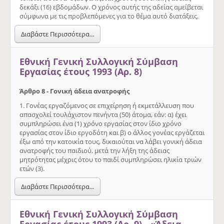
δεκάξι (16) εβδοµάδων. Ο χρόνος αυτής της αδείας αµείβεται
σύµφωνα µε τις προβλεπόµενες για το θέµα αυτό διατάξεις.
Διαβάστε Περισσότερα...
Εθνική Γενική Συλλογική Σύμβαση
Εργασίας έτους 1993 (Αρ. 8)
Άρθρο 8 - Γονική άδεια ανατροφής
1. Γονέας εργαζόµενος σε επιχείρηση ή εκµετάλλευση που
απασχολεί τουλάχιστον πενήντα (50) άτοµα, εάν: α) έχει
συµπληρώσει ένα (1) χρόνο εργασίας στον ίδιο χρόνο
εργασίας στον ίδιο εργοδότη και β) ο άλλος γονέας εργάζεται
έξω από την κατοικία τους, δικαιούται να λάβει γονική άδεια
ανατροφής του παιδιού, µετά την λήξη της άδειας
µητρότητας µέχρις ότου το παιδί συµπληρώσει ηλικία τριών
ετών (3).
Διαβάστε Περισσότερα...
Εθνική Γενική Συλλογική Σύμβαση
Εργασίας έτους 1993 (Αρ. 9) - «Άδεια