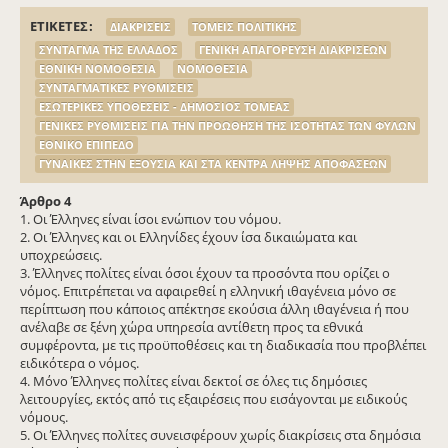
ΕΤΙΚΕΤΕΣ
ΔΙΑΚΡΙΣΕΙΣ
ΤΟΜΕΙΣ ΠΟΛΙΤΙΚΗΣ
ΣΥΝΤΑΓΜΑ ΤΗΣ ΕΛΛΑΔΟΣ
ΓΕΝΙΚΗ ΑΠΑΓΟΡΕΥΣΗ ΔΙΑΚΡΙΣΕΩΝ
ΕΘΝΙΚΗ ΝΟΜΟΘΕΣΙΑ
ΝΟΜΟΘΕΣΙΑ
ΣΥΝΤΑΓΜΑΤΙΚΕΣ ΡΥΘΜΙΣΕΙΣ
ΕΣΩΤΕΡΙΚΕΣ ΥΠΟΘΕΣΕΙΣ - ΔΗΜΟΣΙΟΣ ΤΟΜΕΑΣ
ΓΕΝΙΚΕΣ ΡΥΘΜΙΣΕΙΣ ΓΙΑ ΤΗΝ ΠΡΟΩΘΗΣΗ ΤΗΣ ΙΣΟΤΗΤΑΣ ΤΩΝ ΦΥΛΩΝ
ΕΘΝΙΚΟ ΕΠΙΠΕΔΟ
ΓΥΝΑΙΚΕΣ ΣΤΗΝ ΕΞΟΥΣΙΑ ΚΑΙ ΣΤΑ ΚΕΝΤΡΑ ΛΗΨΗΣ ΑΠΟΦΑΣΕΩΝ
Άρθρο 4
1. Οι Έλληνες είναι ίσοι ενώπιον του νόμου.
2. Οι Έλληνες και οι Ελληνίδες έχουν ίσα δικαιώματα και
υποχρεώσεις.
3. Έλληνες πολίτες είναι όσοι έχουν τα προσόντα που ορίζει ο
νόμος. Επιτρέπεται να αφαιρεθεί η ελληνική ιθαγένεια μόνο σε
περίπτωση που κάποιος απέκτησε εκούσια άλλη ιθαγένεια ή που
ανέλαβε σε ξένη χώρα υπηρεσία αντίθετη προς τα εθνικά
συμφέροντα, με τις προϋποθέσεις και τη διαδικασία που προβλέπει
ειδικότερα ο νόμος.
4. Μόνο Έλληνες πολίτες είναι δεκτοί σε όλες τις δημόσιες
λειτουργίες, εκτός από τις εξαιρέσεις που εισάγονται με ειδικούς
νόμους.
5. Οι Έλληνες πολίτες συνεισφέρουν χωρίς διακρίσεις στα δημόσια