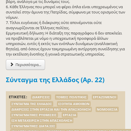
βάρη, ανάλογα με τις δυνάμεις τους.
6. Κάθε Έλληνας που μπορεί να φέρει όπλα είναι υποχρεωμένος να
συντελεί στην άμυνα της Πατρίδας, σύμφωνα με τους ορισμούς των
νόμων.
7. Τίτλοι ευγένειας ή διάκρισης ούτε απονέμονται ούτε
αναγνωρίζονται σε Έλληνες πολίτες.
Ερμηνευτική δήλωση: Η διάταξη της παραγράφου 6 δεν αποκλείει
να προβλέπεται με νόμο η υποχρεωτική προσφορά άλλων
υπηρεσιών, εντός ή εκτός των ενόπλων δυνάμεων (εναλλακτική
θητεία), από όσους έχουν τεκμηριωμένη αντίρρηση συνείδησης για
την εκτέλεση ένοπλης ή γενικά στρατιωτικής υπηρεσίας.
Περισσότερα...
Σύνταγμα της Ελλάδος (Αρ. 22)
ΕΤΙΚΕΤΕΣ
ΔΙΑΚΡΙΣΕΙΣ
ΤΟΜΕΙΣ ΠΟΛΙΤΙΚΗΣ
ΕΡΓΑΖΟΜΕΝΟΙ
ΣΥΝΤΑΓΜΑ ΤΗΣ ΕΛΛΑΔΟΣ
ΙΣΟΤΗΤΑ ΑΜΟΙΒΩΝ
ΔΙΑΚΡΙΣΕΙΣ ΣΤΗΝ ΕΡΓΑΣΙΑ ΚΑΙ ΤΗΝ ΑΠΑΣΧΟΛΗΣΗ
ΝΟΜΟΘΕΣΙΑ
ΣΥΝΤΑΓΜΑΤΙΚΕΣ ΡΥΘΜΙΣΕΙΣ
ΕΡΓΑΣΙΑ
ΙΣΗ ΜΕΤΑΧΕΙΡΙΣΗ ΣΤΗΝ ΑΠΑΣΧΟΛΗΣΗ
ΣΥΝΤΑΓΜΑΤΙΚΕΣ ΔΙΑΤΑΞΕΙΣ