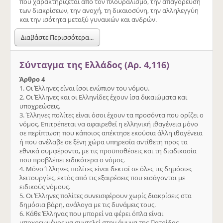
που χαρακτηρίζεται από τον πλουραλισμό, την απαγόρευση
των διακρίσεων, την ανοχή, τη δικαιοσύνη, την αλληλεγγύη
και την ισότητα μεταξύ γυναικών και ανδρών.
Διαβάστε Περισσότερα...
Σύνταγμα της Ελλάδος (Αρ. 4,116)
Άρθρο 4
1. Οι Έλληνες είναι ίσοι ενώπιον του νόμου.
2. Οι Έλληνες και οι Ελληνίδες έχουν ίσα δικαιώματα και
υποχρεώσεις.
3. Έλληνες πολίτες είναι όσοι έχουν τα προσόντα που ορίζει ο
νόμος. Επιτρέπεται να αφαιρεθεί η ελληνική ιθαγένεια μόνο
σε περίπτωση που κάποιος απέκτησε εκούσια άλλη ιθαγένεια
ή που ανέλαβε σε ξένη χώρα υπηρεσία αντίθετη προς τα
εθνικά συμφέροντα, με τις προϋποθέσεις και τη διαδικασία
που προβλέπει ειδικότερα ο νόμος.
4. Μόνο Έλληνες πολίτες είναι δεκτοί σε όλες τις δημόσιες
λειτουργίες, εκτός από τις εξαιρέσεις που εισάγονται με
ειδικούς νόμους.
5. Οι Έλληνες πολίτες συνεισφέρουν χωρίς διακρίσεις στα
δημόσια βάρη, ανάλογα με τις δυνάμεις τους.
6. Κάθε Έλληνας που μπορεί να φέρει όπλα είναι
υποχρεωμένος να συντελεί στην άμυνα της Πατρίδας,