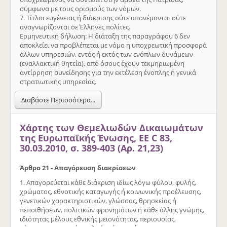
σύμφωνα με τους ορισμούς των νόμων.
7. Τίτλοι ευγένειας ή διάκρισης ούτε απονέμονται ούτε
αναγνωρίζονται σε Έλληνες πολίτες.
Ερμηνευτική δήλωση: Η διάταξη της παραγράφου 6 δεν
αποκλείει να προβλέπεται με νόμο η υποχρεωτική προσφορά
άλλων υπηρεσιών, εντός ή εκτός των ενόπλων δυνάμεων
(εναλλακτική θητεία), από όσους έχουν τεκμηριωμένη
αντίρρηση συνείδησης για την εκτέλεση ένοπλης ή γενικά
στρατιωτικής υπηρεσίας.
Διαβάστε Περισσότερα...
Χάρτης των Θεμελιωδών Δικαιωμάτων
της Ευρωπαϊκής Ένωσης, ΕΕ C 83,
30.03.2010, σ. 389-403 (Αρ. 21,23)
Άρθρο 21 - Απαγόρευση διακρίσεων
1. Απαγορεύεται κάθε διάκριση ιδίως λόγω φύλου, φυλής,
χρώματος, εθνοτικής καταγωγής ή κοινωνικής προέλευσης,
γενετικών χαρακτηριστικών, γλώσσας, θρησκείας ή
πεποιθήσεων, πολιτικών φρονημάτων ή κάθε άλλης γνώμης,
ιδιότητας μέλους εθνικής μειονότητας, περιουσίας,