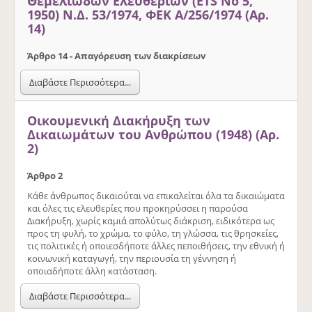
Θεμελιωδών Ελευθεριών (ΕΤS No 5,
1950) Ν.Δ. 53/1974, ΦΕΚ Α/256/1974 (Αρ.
14)
Άρθρo 14 - Απαγόρευση τωv διακρίσεωv
Διαβάστε Περισσότερα...
Οικουμενική Διακήρυξη των
Δικαιωμάτων του Ανθρώπου (1948) (Αρ.
2)
Άρθρο 2
Κάθε άνθρωπος δικαιούται να επικαλείται όλα τα δικαιώματα
και όλες τις ελευθερίες που προκηρύσσει η παρούσα
Διακήρυξη, χωρίς καμιά απολύτως διάκριση, ειδικότερα ως
προς τη φυλή, το χρώμα, το φύλο, τη γλώσσα, τις θρησκείες,
τις πολιτικές ή οποιεσδήποτε άλλες πεποιθήσεις, την εθνική ή
κοινωνική καταγωγή, την περιουσία τη γέννηση ή
οποιαδήποτε άλλη κατάσταση.
Διαβάστε Περισσότερα...