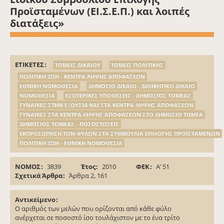
Προϊσταμένων (ΕΙ.Σ.Ε.Π.) και λοιπές
διατάξεις»
ΕΤΙΚΕΤΕΣ
ΤΟΜΕΙΣ ΔΙΚΑΙΟΥ
ΤΟΜΕΙΣ ΠΟΛΙΤΙΚΗΣ
ΠΟΛΙΤΙΚΗ ΖΩΗ - ΚΕΝΤΡΑ ΛΗΨΗΣ ΑΠΟΦΑΣΕΩΝ
ΕΘΝΙΚΗ ΝΟΜΟΘΕΣΙΑ
ΔΗΜΟΣΙΟ ΔΙΚΑΙΟ - ΔΙΟΙΚΗΤΙΚΟ ΔΙΚΑΙΟ
ΝΟΜΟΘΕΣΙΑ
ΕΣΩΤΕΡΙΚΕΣ ΥΠΟΘΕΣΕΙΣ - ΔΗΜΟΣΙΟΣ ΤΟΜΕΑΣ
ΓΥΝΑΙΚΕΣ ΣΤΗΝ ΕΞΟΥΣΙΑ ΚΑΙ ΣΤΑ ΚΕΝΤΡΑ ΛΗΨΗΣ ΑΠΟΦΑΣΕΩΝ
ΓΥΝΑΙΚΕΣ ΣΤΑ ΚΕΝΤΡΑ ΛΗΨΗΣ ΑΠΟΦΑΣΕΩΝ ΣΤΟ ΔΗΜΟΣΙΟ ΤΟΜΕΑ
ΔΗΜΟΣΙΟΣ ΤΟΜΕΑΣ - ΠΟΣΟΣΤΩΣΕΙΣ
ΕΚΠΡΟΣΩΠΗΣΗ ΤΩΝ ΦΥΛΩΝ ΣΤΑ ΣΥΜΒΟΥΛΙΑ ΕΠΙΛΟΓΗΣ ΠΡΟΪΣΤΑΜΕΝΩΝ
ΠΟΛΙΤΙΚΗ ΖΩΗ - ΕΘΝΙΚΗ ΝΟΜΟΘΕΣΙΑ
ΝΟΜΟΣ
3839
Έτος
2010
ΦΕΚ
Α’ 51
Σχετικά Άρθρα
Άρθρα 2, 161
Αντικείμενο
Ο αριθμός των μελών που ορίζονται από κάθε φύλο
ανέρχεται σε ποσοστό ίσο τουλάχιστον με το ένα τρίτο