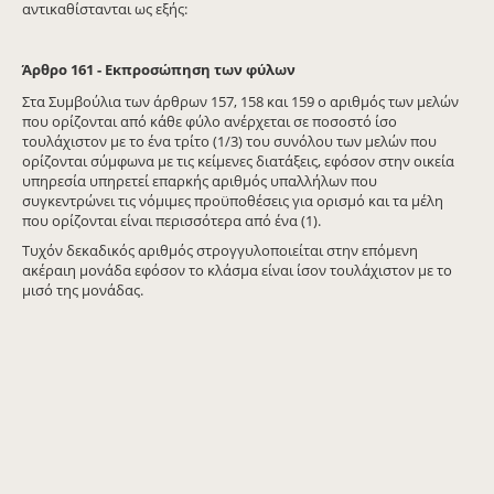
αντικαθίστανται ως εξής:
Άρθρο 161 - Εκπροσώπηση των φύλων
Στα Συμβούλια των άρθρων 157, 158 και 159 ο αριθμός των μελών
που ορίζονται από κάθε φύλο ανέρχεται σε ποσοστό ίσο
τουλάχιστον με το ένα τρίτο (1/3) του συνόλου των μελών που
ορίζονται σύμφωνα με τις κείμενες διατάξεις, εφόσον στην οικεία
υπηρεσία υπηρετεί επαρκής αριθμός υπαλλήλων που
συγκεντρώνει τις νόμιμες προϋποθέσεις για ορισμό και τα μέλη
που ορίζονται είναι περισσότερα από ένα (1).
Τυχόν δεκαδικός αριθμός στρογγυλοποιείται στην επόμενη
ακέραιη μονάδα εφόσον το κλάσμα είναι ίσον τουλάχιστον με το
μισό της μονάδας.