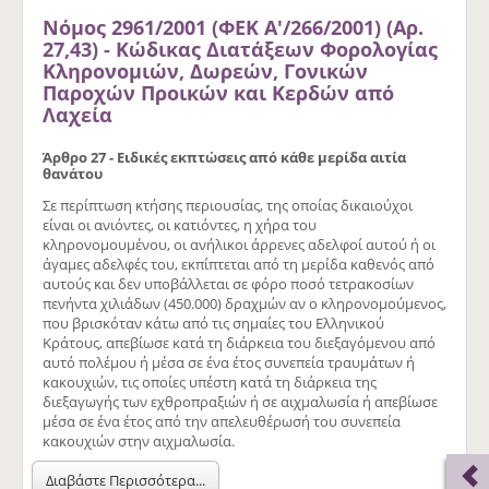
Νόμος 2961/2001 (ΦΕΚ Α'/266/2001) (Αρ.
27,43) - Κώδικας Διατάξεων Φορολογίας
Κληρονομιών, Δωρεών, Γονικών
Παροχών Προικών και Κερδών από
Λαχεία
Άρθρο 27 - Ειδικές εκπτώσεις από κάθε μερίδα αιτία
θανάτου
Σε περίπτωση κτήσης περιουσίας, της οποίας δικαιούχοι
είναι οι ανιόντες, οι κατιόντες, η χήρα του
κληρονομουμένου, οι ανήλικοι άρρενες αδελφοί αυτού ή οι
άγαμες αδελφές του, εκπίπτεται από τη μερίδα καθενός από
αυτούς και δεν υποβάλλεται σε φόρο ποσό τετρακοσίων
πενήντα χιλιάδων (450.000) δραχμών αν ο κληρονομούμενος,
που βρισκόταν κάτω από τις σημαίες του Ελληνικού
Κράτους, απεβίωσε κατά τη διάρκεια του διεξαγόμενου από
αυτό πολέμου ή μέσα σε ένα έτος συνεπεία τραυμάτων ή
κακουχιών, τις οποίες υπέστη κατά τη διάρκεια της
διεξαγωγής των εχθροπραξιών ή σε αιχμαλωσία ή απεβίωσε
μέσα σε ένα έτος από την απελευθέρωσή του συνεπεία
κακουχιών στην αιχμαλωσία.
Διαβάστε Περισσότερα...