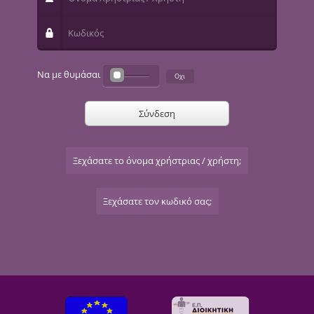
Κωδικός
Να με θυμάσαι
Σύνδεση
Ξεχάσατε το όνομα χρήστριας / χρήστη;
Ξεχάσατε τον κωδικό σας;