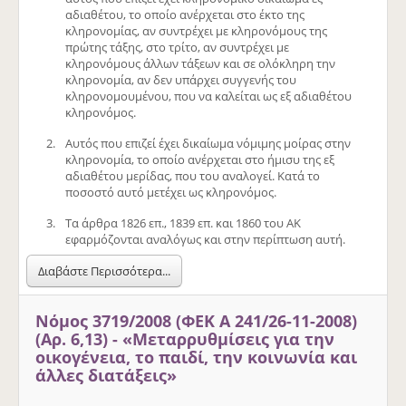
αδιαθέτου, το οποίο ανέρχεται στο έκτο της
κληρονομίας, αν συντρέχει με κληρονόμους της
πρώτης τάξης, στο τρίτο, αν συντρέχει με
κληρονόμους άλλων τάξεων και σε ολόκληρη την
κληρονομία, αν δεν υπάρχει συγγενής του
κληρονομουμένου, που να καλείται ως εξ αδιαθέτου
κληρονόμος.
Αυτός που επιζεί έχει δικαίωμα νόμιμης μοίρας στην
κληρονομία, το οποίο ανέρχεται στο ήμισυ της εξ
αδιαθέτου μερίδας, που του αναλογεί. Κατά το
ποσοστό αυτό μετέχει ως κληρονόμος.
Τα άρθρα 1826 επ., 1839 επ. και 1860 του ΑΚ
εφαρμόζονται αναλόγως και στην περίπτωση αυτή.
Διαβάστε Περισσότερα...
Νόμος 3719/2008 (ΦΕΚ Α 241/26-11-2008)
(Αρ. 6,13) - «Μεταρρυθμίσεις για την
οικογένεια, το παιδί, την κοινωνία και
άλλες διατάξεις»