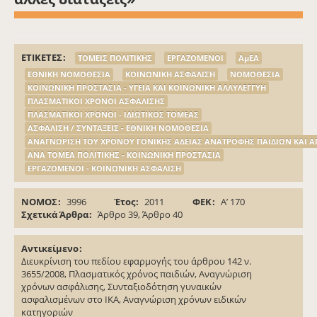
ΕΤΙΚΕΤΕΣ
ΤΟΜΕΙΣ ΠΟΛΙΤΙΚΗΣ
ΕΡΓΑΖΟΜΕΝΟΙ
ΑμΕΑ
ΕΘΝΙΚΗ ΝΟΜΟΘΕΣΙΑ
ΚΟΙΝΩΝΙΚΗ ΑΣΦΑΛΙΣΗ
ΝΟΜΟΘΕΣΙΑ
ΚΟΙΝΩΝΙΚΗ ΠΡΟΣΤΑΣΙΑ - ΥΓΕΙΑ ΚΑΙ ΚΟΙΝΩΝΙΚΗ ΑΛΛΥΛΕΓΓΥΗ
ΠΛΑΣΜΑΤΙΚΟΙ ΧΡΟΝΟΙ ΑΣΦΑΛΙΣΗΣ
ΠΛΑΣΜΑΤΙΚΟΙ ΧΡΟΝΟΙ - ΙΔΙΩΤΙΚΟΣ ΤΟΜΕΑΣ
ΑΣΦΑΛΙΣΗ / ΣΥΝΤΑΞΕΙΣ - ΕΘΝΙΚΗ ΝΟΜΟΘΕΣΙΑ
ΑΝΑΓΝΩΡΙΣΗ ΤΟΥ ΧΡΟΝΟΥ ΓΟΝΙΚΗΣ ΑΔΕΙΑΣ ΑΝΑΤΡΟΦΗΣ ΠΑΙΔΙΩΝ ΚΑΙ ΑΠ
ΑΝΑ ΤΟΜΕΑ ΠΟΛΙΤΙΚΗΣ - ΚΟΙΝΩΝΙΚΗ ΠΡΟΣΤΑΣΙΑ
ΕΡΓΑΖΟΜΕΝΟΙ - ΚΟΙΝΩΝΙΚΗ ΑΣΦΑΛΙΣΗ
ΝΟΜΟΣ
3996
Έτος
2011
ΦΕΚ
Α’ 170
Σχετικά Άρθρα
Άρθρο 39, Άρθρο 40
Αντικείμενο
Διευκρίνιση του πεδίου εφαρμογής του άρθρου 142 ν.
3655/2008, Πλασματικός χρόνος παιδιών, Αναγνώριση
χρόνων ασφάλισης, Συνταξιοδότηση γυναικών
ασφαλισμένων στο ΙΚΑ, Αναγνώριση χρόνων ειδικών
κατηγοριών