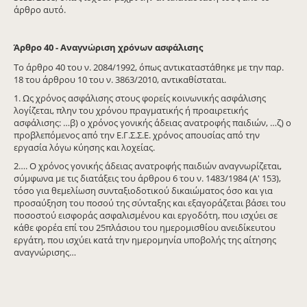
άρθρο αυτό.
Άρθρο 40 - Αναγνώριση χρόνων ασφάλισης
Το άρθρο 40 του ν. 2084/1992, όπως αντικαταστάθηκε με την παρ.
18 του άρθρου 10 του ν. 3863/2010, αντικαθίσταται.
1. Ως χρόνος ασφάλισης στους φορείς κοινωνικής ασφάλισης
λογίζεται, πλην του χρόνου πραγματικής ή προαιρετικής
ασφάλισης: …β) ο χρόνος γονικής άδειας ανατροφής παιδιών, …ζ) ο
προβλεπόμενος από την Ε.Γ.Σ.Σ.Ε. χρόνος απουσίας από την
εργασία λόγω κύησης και λοχείας.
2…. Ο χρόνος γονικής άδειας ανατροφής παιδιών αναγνωρίζεται,
σύμφωνα με τις διατάξεις του άρθρου 6 του ν. 1483/1984 (Α' 153),
τόσο για θεμελίωση συνταξιοδοτικού δικαιώματος όσο και για
προσαύξηση του ποσού της σύνταξης και εξαγοράζεται βάσει του
ποσοστού εισφοράς ασφαλισμένου και εργοδότη, που ισχύει σε
κάθε φορέα επί του 25πλάσιου του ημερομισθίου ανειδίκευτου
εργάτη, που ισχύει κατά την ημερομηνία υποβολής της αίτησης
αναγνώρισης…