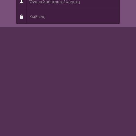
Κωδικός
Να με θυμάσαι
Σύνδεση
Ξεχάσατε το όνομα χρήστριας / χρήστη;
Ξεχάσατε τον κωδικό σας;