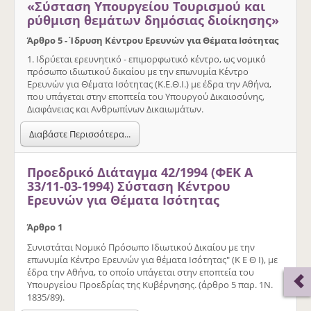
«Σύσταση Υπουργείου Τουρισμού και
ρύθμιση θεμάτων δημόσιας διοίκησης»
Άρθρο 5 - Ίδρυση Κέντρου Ερευνών για Θέματα Ισότητας
1. Ιδρύεται ερευνητικό - επιμορφωτικό κέντρο, ως νομικό
πρόσωπο ιδιωτικού δικαίου με την επωνυμία Κέντρο
Ερευνών για Θέματα Ισότητας (Κ.Ε.Θ.Ι.) με έδρα την Αθήνα,
που υπάγεται στην εποπτεία του Υπουργού Δικαιοσύνης,
Διαφάνειας και Ανθρωπίνων Δικαιωμάτων.
Διαβάστε Περισσότερα...
Προεδρικό Διάταγμα 42/1994 (ΦΕΚ Α
33/11-03-1994) Σύσταση Κέντρου
Ερευνών για Θέματα Ισότητας
Άρθρο 1
Συνιστάται Νομικό Πρόσωπο Ιδιωτικού Δικαίου με την
επωνυμία Κέντρο Ερευνών για θέματα Ισότητας" (Κ Ε Θ Ι), με
έδρα την Αθήνα, το οποίο υπάγεται στην εποπτεία του
Υπουργείου Προεδρίας της Κυβέρνησης. (άρθρο 5 παρ. 1Ν.
1835/89).