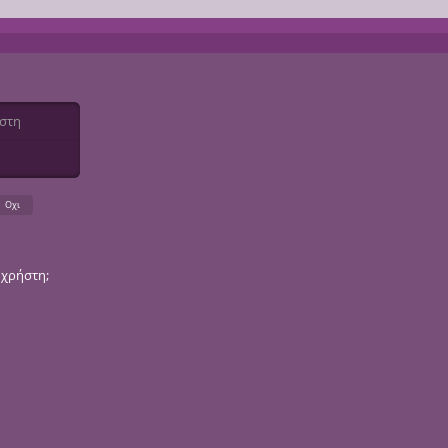
η
 χρήστη;