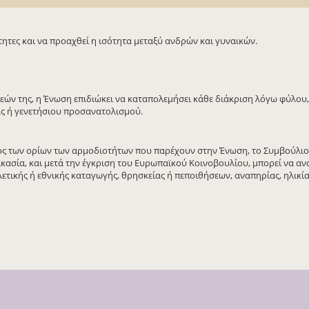
σότητες και να προαχθεί η ισότητα μεταξύ ανδρών και γυναικών.
εών της, η Ένωση επιδιώκει να καταπολεμήσει κάθε διάκριση λόγω φύλου,
ας ή γενετήσιου προσανατολισμού.
ός των ορίων των αρμοδιοτήτων που παρέχουν στην Ένωση, το Συμβούλιο
ασία, και μετά την έγκριση του Ευρωπαϊκού Κοινοβουλίου, μπορεί να αν
τικής ή εθνικής καταγωγής, θρησκείας ή πεποιθήσεων, αναπηρίας, ηλικία