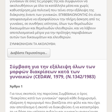
γυναικών σε όλες τις μορφές της και συμφωνούν να
ακολουθήσουν με όλα τα κατάλληλα μέσα και χωρίς
καθυστέρηση μία πολιτική που τείνει στην εξάλειψη της
διάκρισης έναντι των γυναικών. ΕΠΙΒΕΒΑΙΩΝΟΝΤΑΣ ότι είναι
αποφασισμένα να εξασφαλίσουν την πλήρη άσκηση από τις
γυναίκες, σε συνθήκες ισότητας, όλων των θεμελιωδών
δικαιωμάτων και θεμελιωδών ελευθεριών, και να λάβουν
αποτελεσματικά μέτρα για την πρόληψη παραβιάσεων
αυτών των δικαιωμάτων και ελευθεριών.
ΣΥΜΦΩΝΗΣΑΝ ΤΑ ΑΚΟΛΟΥΘΑ:
Διαβάστε Περισσότερα...
Σύμβαση για την εξάλειψη όλων των
μορφών διακρίσεων κατά των
γυναικών (CEDAW, 1979, (Ν.1342/1983)
Άρθρο 1
Για τους σκοπούς της παρούσας Συμβάσεως ο όρος
"διακρίσεις κατά των γυναικών" αφορά κάθε διαχωρισμό,
εξαίρεση ή περιορισμό που βασίζεται στο φύλο και που έχει
σαν αποτέλεσμα ή σκοπό να διακυβεύσει ή να καταστρέψει
τη με βάση την ισότητα ανδρών και γυναικών αναγνώριση,