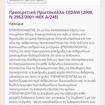
Προαιρετικό Πρωτόκολλο CEDAW (2000,
Ν.2952/2001 ΦΕΚ Α/248)
Προοίμιο
ΕΠΙΣΗΜΑΙΝΟΝΤΑΣ ότι με τον Καταστατικό Χάρτη των
Ηνωμένων Εθνών διακηρύσσεται και πάλι η πίστη στα
θεμελιώδη ατομικά δικαιώματα, στην αξιοπρέπεια και την
αξία της ανθρώπινης προσωπικότητας και στην ισότητα των
δικαιωμάτων ανδρών και γυναικών. ΕΠΙΣΗΜΑΙΝΟΝΤΑΣ
επίσης ότι στην Οικουμενική Διακήρυξη των Ανθρωπίνων
Δικαιωμάτων διακηρύσσεται ότι όλοι οι άνθρωποι
γεννιούνται ελεύθεροι και ίσοι ως προς την αξιοπρέπεια και
τα δικαιώματα και ότι κάθε άνθρωπος δικαιούται να
επικαλείται όλα τα δικαιώματα και όλες τις ελευθερίες που
προκηρύσσει η Διακήρυξη, χωρίς καμία απολύτως διάκριση,
ειδικότερα ως προς το φύλο. ΥΠΕΝΘΥΜΙΖΟΝΤΑΣ ότι τα
Διεθνή Σύμφωνα περί ανθρωπίνων δικαιωμάτων και τα λοιπά
διεθνή έγγραφα περί ανθρωπίνων δικαιωμάτων
απαγορεύουν τη διάκριση εξαιτίας του φύλου.
ΥΠΕΝΘΥΜΙΖΟΝΤΑΣ τη Σύμβαση για την εξάλειψη κάθε
μορφής διάκρισης έναντι των γυναικών ("η Σύμβαση"), με την
οποία τα Κράτη - Μέρη καταδικάζουν τη διάκριση έναντι των