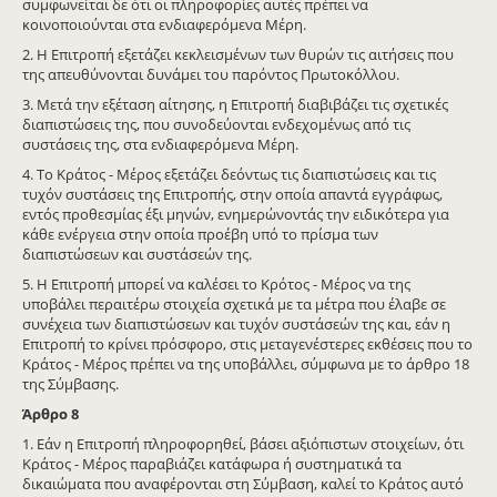
συμφωνείται δε ότι οι πληροφορίες αυτές πρέπει να
κοινοποιούνται στα ενδιαφερόμενα Μέρη.
2. Η Επιτροπή εξετάζει κεκλεισμένων των θυρών τις αιτήσεις που
της απευθύνονται δυνάμει του παρόντος Πρωτοκόλλου.
3. Μετά την εξέταση αίτησης, η Επιτροπή διαβιβάζει τις σχετικές
διαπιστώσεις της, που συνοδεύονται ενδεχομένως από τις
συστάσεις της, στα ενδιαφερόμενα Μέρη.
4. Το Κράτος - Μέρος εξετάζει δεόντως τις διαπιστώσεις και τις
τυχόν συστάσεις της Επιτροπής, στην οποία απαντά εγγράφως,
εντός προθεσμίας έξι μηνών, ενημερώνοντάς την ειδικότερα για
κάθε ενέργεια στην οποία προέβη υπό το πρίσμα των
διαπιστώσεων και συστάσεών της.
5. Η Επιτροπή μπορεί να καλέσει το Κρότος - Μέρος να της
υποβάλει περαιτέρω στοιχεία σχετικά με τα μέτρα που έλαβε σε
συνέχεια των διαπιστώσεων και τυχόν συστάσεών της και, εάν η
Επιτροπή το κρίνει πρόσφορο, στις μεταγενέστερες εκθέσεις που το
Κράτος - Μέρος πρέπει να της υποβάλλει, σύμφωνα με το άρθρο 18
της Σύμβασης.
Άρθρο
8
1. Εάν η Επιτροπή πληροφορηθεί, βάσει αξιόπιστων στοιχείων, ότι
Κράτος - Μέρος παραβιάζει κατάφωρα ή συστηματικά τα
δικαιώματα που αναφέρονται στη Σύμβαση, καλεί το Κράτος αυτό