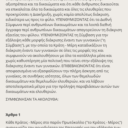
αξιοπρέπεια και τα δικαιώματα και ότι κάθε άνθρωπος δικαιούται
να επικαλείται όλα τα δικαιώματα και όλες τις ελευθερίες που
προκηρύσσει η Διακήρυξη, χωρίς καμία απολύτως διάκριση,
ειδικότερα ως προς το φύλο. ΥΠΕΝΘΥΜΙΖΟΝΤΑΣ ότι τα Διεθνή
Σύμφωνα περί ανθρωπίνων δικαιωμάτων και τα λοιπά διεθνή
έγγραφα περί ανθρωπίνων δικαιωμάτων απαγορεύουν τη διάκριση
εξαιτίας του φύλου. ΥΠΕΝΘΥΜΙΖΟΝΤΑΣ τη Σύμβαση για την
εξάλειψη κάθε μορφής διάκρισης έναντι των γυναικών ("η
Σύμβαση"), με την οποία τα Κράτη - Μέρη καταδικάζουν τη
διάκριση έναντι των γυναικών σε όλες τις μορφές της και
συμφωνούν να ακολουθήσουν με όλα τα κατάλληλα μέσα και
χωρίς καθυστέρηση μία πολιτική που τείνει στην εξάλειψη της
διάκρισης έναντι των γυναικών. ΕΠΙΒΕΒΑΙΩΝΟΝΤΑΣ ότι είναι
αποφασισμένα να εξασφαλίσουν την πλήρη άσκηση από τις
γυναίκες, σε συνθήκες ισότητας, όλων των θεμελιωδών
δικαιωμάτων και θεμελιωδών ελευθεριών, και να λάβουν
αποτελεσματικά μέτρα για την πρόληψη παραβιάσεων αυτών των
δικαιωμάτων και ελευθεριών.
ΣΥΜΦΩΝΗΣΑΝ ΤΑ ΑΚΟΛΟΥΘΑ:
Άρθρο
1
Κάθε Κράτος - Μέρος στο παρόν Πρωτόκολλο ("το Κράτος - Μέρος")
αναγνωρίζει την αρμοδιότητα της Επιτροπής για την εξάλειψη των