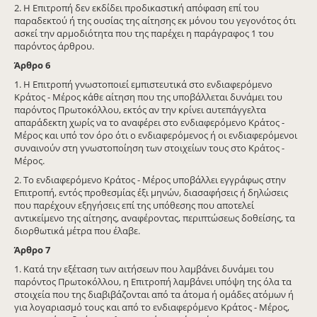
2. Η Επιτροπή δεν εκδίδει προδικαστική απόφαση επί του
παραδεκτού ή της ουσίας της αίτησης εκ μόνου του γεγονότος ότι
ασκεί την αρμοδιότητα που της παρέχει η παράγραφος 1 του
παρόντος άρθρου.
Άρθρο
6
1. Η Επιτροπή γνωστοποιεί εμπιστευτικά στο ενδιαφερόμενο
Κράτος - Μέρος κάθε αίτηση που της υποβάλλεται δυνάμει του
παρόντος Πρωτοκόλλου, εκτός αν την κρίνει αυτεπάγγελτα
απαράδεκτη χωρίς να το αναφέρει στο ενδιαφερόμενο Κράτος -
Μέρος και υπό τον όρο ότι ο ενδιαφερόμενος ή οι ενδιαφερόμενοι
συναινούν στη γνωστοποίηση των στοιχείων τους στο Κράτος -
Μέρος.
2. Το ενδιαφερόμενο Κράτος - Μέρος υποβάλλει εγγράφως στην
Επιτροπή, εντός προθεσμίας έξι μηνών, διασαφήσεις ή δηλώσεις
που παρέχουν εξηγήσεις επί της υπόθεσης που αποτελεί
αντικείμενο της αίτησης, αναφέροντας, περιπτώσεως δοθείσης, τα
διορθωτικά μέτρα που έλαβε.
Άρθρο
7
1. Κατά την εξέταση των αιτήσεων που λαμβάνει δυνάμει του
παρόντος Πρωτοκόλλου, η Επιτροπή λαμβάνει υπόψη της όλα τα
στοιχεία που της διαβιβάζονται από τα άτομα ή ομάδες ατόμων ή
για λογαριασμό τους και από το ενδιαφερόμενο Κράτος - Μέρος,