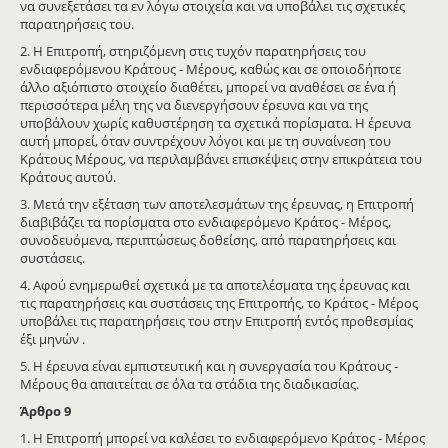
να συνεξετάσει τα εν λόγω στοιχεία και να υποβάλει τις σχετικές
παρατηρήσεις του.
2. Η Επιτροπή, στηριζόμενη στις τυχόν παρατηρήσεις του
ενδιαφερόμενου Κράτους - Μέρους, καθώς και σε οποιοδήποτε
άλλο αξιόπιστο στοιχείο διαθέτει, μπορεί να αναθέσει σε ένα ή
περισσότερα μέλη της να διενεργήσουν έρευνα και να της
υποβάλουν χωρίς καθυστέρηση τα σχετικά πορίσματα. Η έρευνα
αυτή μπορεί, όταν συντρέχουν λόγοι και με τη συναίνεση του
Κράτους Μέρους, να περιλαμβάνει επισκέψεις στην επικράτεια του
Κράτους αυτού.
3. Μετά την εξέταση των αποτελεσμάτων της έρευνας, η Επιτροπή
διαβιβάζει τα πορίσματα στο ενδιαφερόμενο Κράτος - Μέρος,
συνοδευόμενα, περιπτώσεως δοθείσης, από παρατηρήσεις και
συστάσεις.
4. Αφού ενημερωθεί σχετικά με τα αποτελέσματα της έρευνας και
τις παρατηρήσεις και συστάσεις της Επιτροπής, το Κράτος - Μέρος
υποβάλει τις παρατηρήσεις του στην Επιτροπή εντός προθεσμίας
έξι μηνών .
5. Η έρευνα είναι εμπιστευτική και η συνεργασία του Κράτους -
Μέρους θα απαιτείται σε όλα τα στάδια της διαδικασίας.
Άρθρο
9
1. Η Επιτροπή μπορεί να καλέσει το ενδιαφερόμενο Κράτος - Μέρος