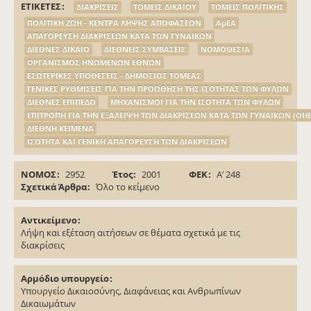
ΕΤΙΚΕΤΕΣ
ΔΙΑΚΡΙΣΕΙΣ
ΤΟΜΕΙΣ ΔΙΚΑΙΟΥ
ΤΟΜΕΙΣ ΠΟΛΙΤΙΚΗΣ
ΠΟΛΙΤΙΚΗ ΖΩΗ - ΚΕΝΤΡΑ ΛΗΨΗΣ ΑΠΟΦΑΣΕΩΝ
ΑμΕΑ
ΑΠΑΓΟΡΕΥΣΗ ΔΙΑΚΡΙΣΕΩΝ ΚΑΤΑ ΤΩΝ ΓΥΝΑΙΚΩΝ
ΔΙΕΘΝΕΣ ΔΙΚΑΙΟ
ΔΙΕΘΝΕΙΣ ΣΥΜΒΑΣΕΙΣ
ΝΟΜΟΘΕΣΙΑ
ΟΡΓΑΝΙΣΜΟΣ ΗΝΩΜΕΝΩΝ ΕΘΝΩΝ
ΕΣΩΤΕΡΙΚΕΣ ΥΠΟΘΕΣΕΙΣ - ΔΗΜΟΣΙΟΣ ΤΟΜΕΑΣ
ΓΕΝΙΚΕΣ ΡΥΘΜΙΣΕΙΣ ΓΙΑ ΤΗΝ ΠΡΟΩΘΗΣΗ ΤΗΣ ΙΣΟΤΗΤΑΣ ΤΩΝ ΦΥΛΩΝ
ΔΙΕΘΝΕΣ ΕΠΙΠΕΔΟ
ΜΗΧΑΝΙΣΜΟΙ ΓΙΑ ΤΗΝ ΙΣΟΤΗΤΑ ΤΩΝ ΦΥΛΩΝ
ΕΠΙΤΡΟΠΗ ΓΙΑ ΤΗΝ ΕΞΑΛΕΙΨΗ ΤΩΝ ΔΙΑΚΡΙΣΕΩΝ ΚΑΤΑ ΤΩΝ ΓΥΝΑΙΚΩΝ (ΟΗΕ)
ΔΙΕΘΝΗ ΚΕΙΜΕΝΑ
ΙΣΟΤΗΤΑ ΚΑΙ ΓΕΝΙΚΗ ΑΠΑΓΟΡΕΥΣΗ ΤΩΝ ΔΙΑΚΡΙΣΕΩΝ
ΝΟΜΟΣ
2952
Έτος
2001
ΦΕΚ
Α’ 248
Σχετικά Άρθρα
Όλο το κείμενο
Αντικείμενο
Λήψη και εξέταση αιτήσεων σε θέματα σχετικά με τις
διακρίσεις
Αρμόδιο υπουργείο
Υπουργείο Δικαιοσύνης, Διαφάνειας και Ανθρωπίνων
Δικαιωμάτων