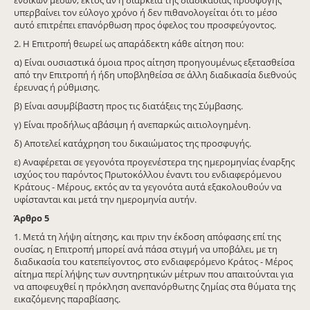
υπερβαίνει τον εύλογο χρόνο ή δεν πιθανολογείται ότι το μέσο
αυτό επιτρέπει επανόρθωση προς όφελος του προσφεύγοντος.
2. Η Επιτροπή θεωρεί ως απαράδεκτη κάθε αίτηση που:
α) Είναι ουσιαστικά όμοια προς αίτηση προηγουμένως εξετασθείσα
από την Επιτροπή ή ήδη υποβληθείσα σε άλλη διαδικασία διεθνούς
έρευνας ή ρύθμισης.
β) Είναι ασυμβίβαστη προς τις διατάξεις της Σύμβασης.
γ) Είναι προδήλως αβάσιμη ή ανεπαρκώς αιτιολογημένη.
δ) Αποτελεί κατάχρηση του δικαιώματος της προσφυγής.
ε) Αναφέρεται σε γεγονότα προγενέστερα της ημερομηνίας έναρξης
ισχύος του παρόντος Πρωτοκόλλου έναντι του ενδιαφερόμενου
Κράτους - Μέρους, εκτός αν τα γεγονότα αυτά εξακολουθούν να
υφίστανται και μετά την ημερομηνία αυτήν.
Άρθρο
5
1. Μετά τη λήψη αίτησης, και πριν την έκδοση απόφασης επί της
ουσίας, η Επιτροπή μπορεί ανά πάσα στιγμή να υποβάλει, με τη
διαδικασία του κατεπείγοντος, στο ενδιαφερόμενο Κράτος - Μέρος
αίτημα περί λήψης των συντηρητικών μέτρων που απαιτούνται για
να αποφευχθεί η πρόκληση ανεπανόρθωτης ζημίας στα θύματα της
εικαζόμενης παραβίασης.