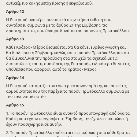
αντικείμενο κακής μεταχείρισης ή εκφοβισμού.
Άρθρο
12
Η Επιτροπή αναφέρει συνοπτικά στην ετήσια έκθεση που
συντάσσει, σύμφωνα με το άρθρο 21 της Σύμβασης, τις
δραστηριότητες που άσκησε δυνάμει του παρόντος Πρωτοκόλλου.
Άρθρο
13
Κάθε Κράτος - Μέρος δεσμεύεται ότι θα κάνει ευρέως γνωστή και
θα διαδώσει τη Σύμβαση, καθώς και το παρόν Πρωτόκολλο, και ότι
θα διευκολύνει την πρόσβαση στα στοιχεία τα σχετικά με τις
διαπιστώσεις και τις συστάσεις της Επιτροπής, ειδικότερα δε για τις
υποθέσεις που αφορούν αυτό το Κράτος - Μέρος.
Άρθρο
14
Η Επιτροπή καταρτίζει τον εσωτερικό κανονισμό της και ασκεί τις
αρμοδιότητες που της παρέχει το παρόν Πρωτόκολλο σύμφωνα με
τον κανονισμό αυτόν .
Άρθρο
15
1. Το παρόν Πρωτόκολλο είναι ανοικτό προς υπογραφή από όλα τα
Κράτη που έχουν υπογράψει τη Σύμβαση, την έχουν επικυρώσει ή
έχουν προσχωρήσει σε αυτήν.
2. Το παρόν Πρωτόκολλο υπόκειται σε επικύρωση από κάθε Κράτος