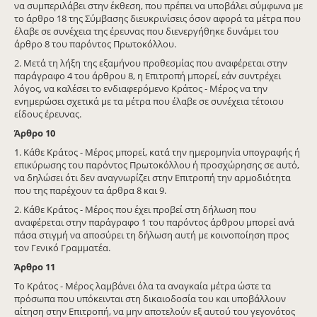
να συμπεριλάβει στην έκθεση, που πρέπει να υποβάλει σύμφωνα με
το άρθρο 18 της Σύμβασης διευκρινίσεις όσον αφορά τα μέτρα που
έλαβε σε συνέχεια της έρευνας που διενεργήθηκε δυνάμει του
άρθρο 8 του παρόντος Πρωτοκόλλου.
2. Μετά τη λήξη της εξαμήνου προθεσμίας που αναφέρεται στην
παράγραφο 4 του άρθρου 8, η Επιτροπή μπορεί, εάν συντρέχει
λόγος, να καλέσει το ενδιαφερόμενο Κράτος - Μέρος να την
ενημερώσει σχετικά με τα μέτρα που έλαβε σε συνέχεια τέτοιου
είδους έρευνας.
Άρθρο
10
1. Κάθε Κράτος - Μέρος μπορεί, κατά την ημερομηνία υπογραφής ή
επικύρωσης του παρόντος Πρωτοκόλλου ή προσχώρησης σε αυτό,
να δηλώσει ότι δεν αναγνωρίζει στην Επιτροπή την αρμοδιότητα
που της παρέχουν τα άρθρα 8 και 9.
2. Κάθε Κράτος - Μέρος που έχει προβεί στη δήλωση που
αναφέρεται στην παράγραφο 1 του παρόντος άρθρου μπορεί ανά
πάσα στιγμή να αποσύρει τη δήλωση αυτή με κοινοποίηση προς
τον Γενικό Γραμματέα.
Άρθρο
11
Το Κράτος - Μέρος λαμβάνει όλα τα αναγκαία μέτρα ώστε τα
πρόσωπα που υπόκεινται στη δικαιοδοσία του και υποβάλλουν
αίτηση στην Επιτροπή, να μην αποτελούν εξ αυτού του γεγονότος