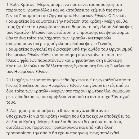
1. Κάθε Κράτος - Μέρος μπορεί να προτείνει τροποποίηση του
παρόντος Πρωτοκόλλου και να καταθέσει το κείμενό της στον
Γενικό Γραμματέα του Οργανισμού Ηνωμένων Εθνών. Ο Γενικός
Γραμματέας θα κοινοποιεί την πρόταση στα Κράτη - Μέρη και θα
τους ζητά να του γνωρίσουν αν επιθυμούν τη σύγκληση διάσκεψης
των Κρατών - Μερών προς εξέταση της πρότασης και ψηφοφορία.
Εάν το ένα τρίτο τουλάχιστον των Κρατών - Μεταφορών
αποφασίσουν υπέρ της σύγκλησης διάσκεψης, ο Γενικός
Γραμματέας συγκαλεί τη διάσκεψη υπό την αιγίδα του Οργανισμού
Ηνωμένων Εθνών. Κάθε τροποποίηση που εγκρίνεται από την
πλειοψηφία των παραστάντων και ψηφισάvτων στη διάσκεψη
Κρατών - Μερών υποβάλλεται προς έγκριση στη Γενική Συνέλευση
των Ηνωμένων Εθνών.
2. Η ισχύς των τροποποιήσεων θα άρχεται αφ' ης εγκριθούν από τη
Γενική Συνέλευση των Ηνωμένων Εθνών και γίνουν δεκτές από τα
δύο τρίτα των Κρατών - Μερών στο παρόν Πρωτόκολλο, σύμφωνα
με τις διαδικασίες που προβλέπονται από το αντίστοιχο Σύνταγμά
τους.
3. Αφ' ης οι τροποποιήσεις τεθούν σε ισχύ, καθίστανται
υποχρεωτικές για τα Κράτη - Μέρη που θα τις έχουν αποδεχθεί, τα
δε λοιπά Κράτη - Μέρη εξακολουθούν να δεσμεύονται από τις
διατάξεις του παρόντος Πρωτοκόλλου και από κάθε άλλη
τροποποίηση την οποία θα έχουν προηγουμένως αποδεχθεί.