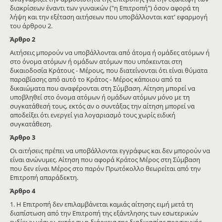
διακρίσεων έναντι των γυναικών ("η Επιτροπή") όσον αφορά τη
λήψη και την εξέταση αιτήσεων που υποβάλλονται κατ' εφαρμογή
του άρθρου 2.
Άρθρο
2
Αιτήσεις μπορούν να υποβάλλονται από άτομα ή ομάδες ατόμων ή
στο όνομα ατόμων ή ομάδων ατόμων που υπόκεινται στη
δικαιοδοσία Κράτους - Μέρους, που διατείνονται ότι είναι θύματα
παραβίασης από αυτό το Κράτος - Μέρος κάποιου από τα
δικαιώματα που αναφέρονται στη Σύμβαση. Αίτηση μπορεί να
υποβληθεί στο όνομα ατόμων ή ομάδων ατόμων μόνο με τη
συγκατάθεσή τους, εκτός αν ο συντάξας την αίτηση μπορεί να
αποδείξει ότι ενεργεί για λογαριασμό τους χωρίς ειδική
συγκατάθεση.
Άρθρο
3
Οι αιτήσεις πρέπει να υποβάλλονται εγγράφως και δεν μπορούν να
είναι ανώνυμες. Αίτηση που αφορά Κράτος Μέρος στη Σύμβαση
που δεν είναι Μέρος στο παρόν Πρωτόκολλο θεωρείται από την
Επιτροπή απαράδεκτη.
Άρθρο
4
1. Η Επιτροπή δεν επιλαμβάνεται καμιάς αίτησης ειμή μετά τη
διαπίστωση από την Επιτροπή της εξάντλησης των εσωτερικών
ενδίκων μέσων, εκτός αν η διάρκεια της διαδικασίας προσφυγής