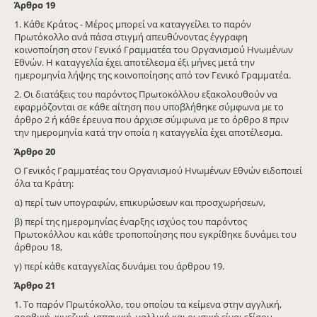
Άρθρο
19
1. Κάθε Κράτος - Μέρος μπορεί να καταγγείλει το παρόν
Πρωτόκολλο ανά πάσα στιγμή απευθύνοντας έγγραφη
κοινοποίηση στον Γενικό Γραμματέα του Οργανισμού Ηνωμένων
Εθνών. Η καταγγελία έχει αποτέλεσμα έξι μήνες μετά την
ημερομηνία λήψης της κοινοποίησης από τον Γενικό Γραμματέα.
2. Οι διατάξεις του παρόντος Πρωτοκόλλου εξακολουθούν να
εφαρμόζονται σε κάθε αίτηση που υποβλήθηκε σύμφωνα με το
άρθρο 2 ή κάθε έρευνα που άρχισε σύμφωνα με το όρθρο 8 πριν
την ημερομηνία κατά την οποία η καταγγελία έχει αποτέλεσμα.
Άρθρο
20
Ο Γενικός Γραμματέας του Οργανισμού Ηνωμένων Εθνών ειδοποιεί
όλα τα Κράτη:
α) περί των υπογραφών, επικυρώσεων και προσχωρήσεων,
β) περί της ημερομηνίας έναρξης ισχύος του παρόντος
Πρωτοκόλλου και κάθε τροποποίησης που εγκρίθηκε δυνάμει του
άρθρου 18,
γ) περί κάθε καταγγελίας δυνάμει του άρθρου 19.
Άρθρο
21
1. Το παρόν Πρωτόκολλο, του οποίου τα κείμενα στην αγγλική,
αραβική, κινεζική, ισπανική, γαλλική και ρωσική είναι εξίσου