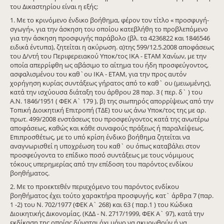
του Δικαστηρίου είναι η εξής:
1. Με το κρινόμενο ένδικο βοήθημα, φέρον τον τίτλο « προσφυγή-
σγωγή», για την άσκηση του οποίου κατεβλήθη το προβλεπόμενο
για την άσκηση προσφυγής παράβολο (βλ. τα 4236822 και 1846546
ειδικά έντυπα), ζητείται η ακύρωση. α)της 599/12.5.2008 αποφάσεως
του Δ/ντή του Περιφερειακού Υποκ/τος ΙΚΑ - ΕΤΑΜ Χανίων, με την
οποία απερρίφθη ως αβάσιμο το αίτημα του ήδη προσφεύγοντος,
ασφαλισμένου του καθ`ου ΙΚΑ - ΕΤΑΜ, για την προς αυτόν
χορήγηση κυρίας συντάξεως γήρατος από το καθ` ου (μειωμένης),
κατά την ισχύουσα διάταξη του άρθρου 28 παρ. 3 ( περ. δ` ) του
Α.Ν. 1846/1951 ( ΦΕΚ Α` 179 ), β) της σιωπηρός απορρίψεως από την
Τοπική Διοικητική Επιτροπή (ΤΔΕ) του ως άνω Υποκ/τος της με αρ.
πρωτ. 499/2008 ενστάσεως του προσφεύγοντος κατά της ανωτέρω
αποφάσεως, καθώς και κάθε συναφούς πράξεως ή παραλείψεως.
Επιπροσθέτως, με το υπό κρίση ένδικο βοήθημα ζητείται να
αναγνωρισθεί η υποχρέωση του καθ` ου όπως καταβάλει στον
προσφεύγοντα το επίδικο ποσό συντάξεως με τους νόμιμους
τόκους υπερημερίας από την επίδοση του παρόντος ενδίκου
βοηθήματος.
2. Με το προεκτεθέν περιεχόμενο του παρόντος ενδίκου
βοηθήματος έχει τούτο χαρακτήρα προσφυγής, κατ` άρθρα 7 (παρ.
1 -2) του Ν. 702/1977 (ΦΕΚ Α` 268) και 63 ( παρ.1 ) του Κώδικα
Διοικητικής Δικονομίας. (ΚΔΔ - Ν. 2717/1999, ΦΕΚ Α` 97), κατά την
εκδίκαση της οποίας δύναται όχι μόνο να ακυρωθούν ή να