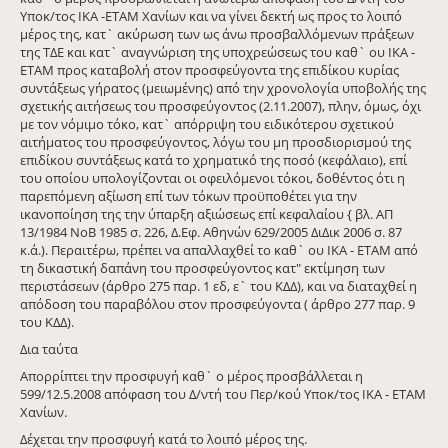
Υποκ/τος ΙΚΑ -ΕΤΑΜ Χανίων και να γίνει δεκτή ως προς το λοιπό
μέρος της, κατ` ακύρωση των ως άνω προσβαλλόμενων πράξεων
της ΤΔΕ και κατ` αναγνώριση της υποχρεώσεως του καθ` ου ΙΚΑ -
ΕΤΑΜ προς καταβολή στον προσφεύγοντα της επιδίκου κυρίας
συντάξεως γήρατος (μειωμένης) από την χρονολογία υποβολής της
σχετικής αιτήσεως του προσφεύγοντος (2.11.2007), πλην, όμως, όχι
με τον νόμιμο τόκο, κατ` απόρριψη του ειδικότερου σχετικού
αιτήματος του προσφεύγοντος, λόγω του μη προσδιορισμού της
επιδίκου συντάξεως κατά το χρηματικό της ποσό (κεφάλαιο), επί
του οποίου υπολογίζονται οι οφειλόμενοι τόκοι, δοθέντος ότι η
παρεπόμενη αξίωση επί των τόκων προϋποθέτει για την
ικανοποίηση της την ύπαρξη αξιώσεως επί κεφαλαίου { βλ. ΑΠ
13/1984 ΝοΒ 1985 σ. 226, Δ.Εφ. Αθηνών 629/2005 ΔιΔικ 2006 σ. 87
κ.ά.). Περαιτέρω, πρέπει να απαλλαχθεί το καθ` ου ΙΚΑ - ΕΤΑΜ από
τη δικαστική δαπάνη του προσφεύγοντος κατ" εκτίμηση των
περιστάσεων (άρθρο 275 παρ. 1 εδ, ε` του ΚΔΔ), και να διαταχθεί η
απόδοση του παραβόλου στον προσφεύγοντα ( άρθρο 277 παρ. 9
του ΚΔΔ).
Δια ταύτα
Απορρίπτει την προσφυγή καθ` ο μέρος προσβάλλεται η
599/12.5.2008 απόφαση του Δ/ντή του Περ/κού Υποκ/τος ΙΚΑ - ΕΤΑΜ
Χανίων.
Δέχεται την προσφυγή κατά το λοιπό μέρος της.