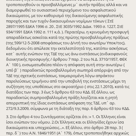
τροποποιηθούν οι προσβαλλόμενες μ` αυτήν πράξεις αλλά και να
διαμορφωθεί το ουσιαστικό περιεχόμενο του ασφαλιστικού
δικαιώματος, με τον καθορισμό της δικαιούμενης ασφαλιστικής
παροχής και των τυχόν δικαιουμένων νομίμων τόκων ( ΣτΕ
2897/1995 ΕΔΚΑ 1996 σ. 20 , ΣτΕ 3035/1992 ΔιΔικ. 1993 σ. 1227, ΣτΕ
934/1991 ΕΔΚΑ 1992 σ. 111 κ,ά. ). Περαιτέρω, η κρινομένη προσφυγή
απαραδέκτως ασκείται κατά της πρώτης προσβαλλομένης πράξεως
(της 599/12-5-2008 αποφάσεως του Δ/ντή του ανωτέρω Υποκ/τος),
δεδομένου ότι απώλεσε την εκτελεστότητά της, κατόπιν ασκήσεως
κατ` αυτής ενώπιον της ΤΔΕ της ως άνω ενστάσεως (ενδικοφανούς
διοικητικής προσφυγής / άρθρου 7 παρ. 2 του Ν.Δ. 3710/1957, ΦΕΚ
Α` 100 ), ενσωματωθείσα πλέον η απόφαση αυτή στην ανωτέρω {
υπό β` ) παραδεκτώς προσβαλλομένη σιωπηρά απόρριψη από την
ΤΔΕ της σχετικής ενστάσεως, τεκμαιρομένη λόγω απράκτου
παρελεύσεως τριμήνου από την υποβολή της ενστάσεως μέχρι τη
συζήτηση της υποθέσεως στο ακροατήριο { στις 22.1.2010), κατά τις
διατάξεις των παρ. 3 έως 5 άρθρου 63 του ΚΔΔ. Εξ άλλου, ως
παραδεκτώς συμπροσβαλλομένη πράξη λογίζεται και η ρητή
απορριπτική της ίδιας ενστάσεως απόφαση της ΤΔΕ, υπ΄ αρ.
272/9.3.2009, σύμφωνα με τη διάταξη της παρ. 6 άρθρου 63 του ΚΔΔ.
3. Στο άρθρο 4 του Συντάγματος ορίζεται ότι :« 1. Οι Έλληνες είναι
ίσοι ενώπιον του νόμου. 2.Οι Έλληνες και οι Ελληνίδες έχουν ίσα
δικαιώματα και υποχρεώσεις...». Εξ άλλου, στο άρθρο 28 παρ. 3 (
περ. δ`) του Α.Ν. 1846/1951 (Α` 179), όπως τροποποιήθηκε αρχικώς