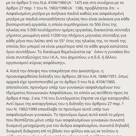
με το άρθρο 5 του Ν.Δ. 4104/1960 (Α` 147) και στη συνέχεια με το
άρθρο 27 παρ. 1 του Ν. 1902/1990 (Α` 138), προβλέπεται ότι : «
Ασφαλισμένη μητέρα με ανήλικα παιδιά καθώς και ασφαλισμένη
μητέρα με παιδιά οποιασδήποτε ηλικίας που είναι ανίκανα για κάθε
βιοποριστική εργασία, η οποία συμπληρώνει το 50ό έτος της
ηλικίας και 5.500 τουλάχιστον ημέρες εργασίας, δικαιούται σύνταξη
γήρατος μειωμένη κατά 1/200 της πλήρους μηνιαίας σύνταξης για
κάθε μήνα που λείπει από το 55° έτος της ηλικίας της, το ποσό της
οποίας δεν μπορεί να είναι μικρότερο από το κάθε φορά κατώτατα
όριο συντάξεων. Το δικαίωμα θεμελιώνεται εφ` όσον η γυναίκα δεν
είναι συνταξιούχος του Ι.K.A., του Δημοσίου, ν.π.δ.δ. ή άλλου
οργανισμού κύριας ασφάλισης».
4. Κατά την άποψη που επικράτησε στο Δικαστήριο, η
προαναφερθείσα διάταξη του άρθρου 28 του Α.Ν, 1846/1951, όπως
αρχικά είχε τροποποιηθεί με το άρθρο 5 του Ν.Δ. 4104/1960,
αποτελούσε, προνόμιο υπέρ των γυναικών ασφαλισμένων του
Ιδρύματος Κοινωνικών Ασφαλίσεων, το οποίο ως αντίθετο προς τα
άρθρα 4 παρ. 2 και 116 του Συντάγματος έπρεπε να είχε καταργηθεί.
Αντί όμως της καταργήσεως του η διάταξη του άρθρου 27 παρ. 1
του Ν. 1902/1990 επανέλαβε το προνόμιο αυτό υπέρ των
ασφαλισμένων γυναικών. Το προνόμιο όμως αυτό κατά το μέρος
που θεσπίζεται μόνο υπέρ των ασφαλισμένων γυναικών συνιστά
δυσμενή μεταχείριση για τον άνδρα ασφαλισμένο, συνιστά δηλαδή
δυσμενή διάκριση επί τη βάσει του φύλου και ως εκ τούτου η