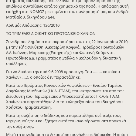
αιτήματος επιδίκασης τόκων λόγω του μη προσδιορισμού της
επιδίκου συντάξεως κατά το χρηματικό της ποσό. Η απόφαση αυτή
εισήχθη στη ΝΟΜΟΣ με επιμέλεια του συνδρομητή μας κου Ανδρέα
Ματθαίου, δικηγόρου Δ-Ν.
Αριθμός Απόφασης: 136/2010
ΤΟ ΤΡΙΜΕΛΕΣ ΔΙΟΙΚΗΤΙΚΟ ΠΡΩΤΟΔΙΚΕΙΟ ΧΑΝΙΩΝ
Συνεδρίασε δημόσια στο ακροατήριο του στις 22 Ιανουαρίου 2010,
με την εξής σύνθεση: Αικατερίνη Κοφινά. Πρόεδρος Πρωτοδικών
Δ.Δ. Ιωάννης Μαρκάκης (Εισηγητής ) και Φωτεινή Κούρεντα,
Πρωτοδίκες Δ.Δ. Γραμματέας η Στέλλα Νικολουδάκη, δικαστική
υπάλληλος.
Για να δικάσει την από 9.6.2008 προσφυγή. Του .......... κατοίκου
Χανίων (......), ο οποίος δεν παραστάθηκε.
Κατά του Ιδρύματος Κοινωνικών Ασφαλίσεων - Ενιαίου Ταμείου
Ασφάλισης Μισθωτών (Ι.Κ.Α.-ΕΤΑΜ), που εκπροσωπείται από τον
Διευθυντή του Περιφερειακού Υποκαταστήματος Ι.K.A.-E.T.A.M.
Χανίων και παραστάθηκε δια του πληρεξουσίου του δικηγόρου
Χρήστου Πραματευτάκη.
Κατά τη συζήτηση ο διάδικος που παραστάθηκε ανέπτυξε τους
ισχυρισμούς του και ζήτησε αυτά που αναφέρονται στα πρακτικά
της συζήτησης.
Μετά τη συνεδρίαση το Δικαστήριο συνήλθε σε διάσκεψη. Η κρίση