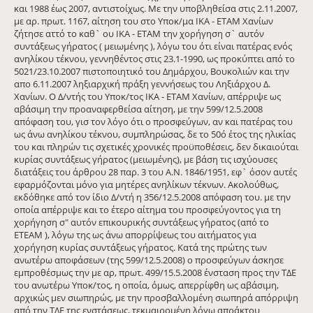
και 1988 έως 2007, αντιστοίχως. Με την υποβληθείσα στις 2.11.2007,
με αρ. πρωτ. 1167, αίτηση του στο Υποκ/μα ΙΚΑ - ΕΤΑΜ Χανίων
ζήτησε αττό το καθ` ου ΙΚΑ - ΕΤΑΜ την χορήγηση σ` αυτόν
συντάξεως γήρατος ( μειωμένης ), λόγω του ότι είναι πατέρας ενός
ανηλίκου τέκνου, γεννηθέντος στις 23.1-1990, ως προκύπτει από το
5021/23.10.2007 πιστοποιητικό του Δημάρχου, Βουκολιών και την
απο 6.11.2007 ληξιαρχική πράξη γεννήσεως του Ληξιάρχου Δ.
Χανίων. Ο Δ/ντής του Υποκ/τος ΙΚΑ - ΕΤΑΜ Χανίων, απέρριψε ως
αβάσιμη την προαναφερθείσα αίτηση, με την 599/12.5.2008
απόφαση του, γισ τον λόγο ότι ο προσφεύγων, αν και πατέρας του
ως άνω ανηλίκου τέκνου, συμπληρώσας, δε το 50ό έτος της ηλικίας
του και πληρών τις σχετικές χρονικές προϋποθέσεις, δεν δικαιούται
κυρίας συντάξεως γήρατος (μειωμένης), με βάση τις ισχύουσες
διατάξεις του άρθρου 28 παρ. 3 του Α.Ν. 1846/1951, εφ` όσον αυτές
εφαρμόζονται μόνο για μητέρες ανηλίκων τέκνων. Ακολούθως,
εκδόθηκε από τον ίδιο Δ/ντή η 356/12.5.2008 απόφαση του. με την
οποία απέρριψε και το έτερο αίτημα του προσφεύγοντος για τη
χορήγηση σ" αυτόν επικουρικής συντάξεως γήρατος (από το
ΕΤΕΑΜ ), λόγω της ως άνω απορρίψεως του αιτήματος για
χορήγηση κυρίας συντάξεως γήρατος. Κατά της πρώτης των
ανωτέρω αποφάσεων (της 599/12.5.2008) ο προσφεύγων άσκησε
εμπροθέσμως την με αρ, πρωτ. 499/15.5.2008 ένσταση προς την ΤΔΕ
του ανωτέρω Υποκ/τος, η οποία, όμως, απερρίφθη ως αβάσιμη,
αρχικώς μεν σιωπηρώς, με την προσβαλλομένη σιωπηρά απόρριψη
από την ΤΔΕ της ενστάσεως, τεκμαιρομένη λόγω απράκτου