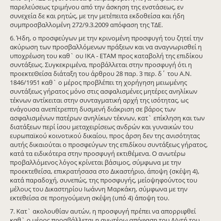
παρελεύσεως τριμήνου από την άσκηση της ενστάσεως, εν
συνεχεία δε και ρητώς, με την μετέπειτα εκδοθείσα και ήδη
συμπροσβαλλομένη 272/9.3.2009 απόφαση της ΤΔΕ.
6. Ήδη, ο προσφεύγων με την κρινομένη προσφυγή του ζητεί την
ακύρωση των προσβαλλόμενων πράξεων και να αναγνωρισθεί η
υποχρέωση του καθ` ου ΙΚΑ - ΕΤΑΜ προς καταβολή της επιδίκου
συντάξεως. Συγκεκριμένα, προβάλλεται στην προσφυγή ότι η
προεκτεΘείσα διάταξη του άρθρου 28 παρ. 3 περ. δ΄ του Α.Ν.
1846/1951 καθ` ο μέρος προβλέπει τη χορήγηση μειωμένης
συντάξεως γήρατος μόνο στις ασφαλισμένες μητέρες ανηλίκων
τέκνων αντίκειται στην συνταγματική αρχή της ισότητας, ως
ενάγουσα ανεπίτρεπτη δυσμενή διάκριση σε βάρος των
ασφαλισμένων πατέρων ανηλίκων τέκνων, κατ` επίκληση και των
διατάξεων περί ίσου μεταχειρίσεως ανδρών και γυναικών του
ευρωπαϊκού κοινοτικού δικαίου, προς άρση δεν της ανισότητας
αυτής δικαιούται ο προσφεύγων της επιδίκου συντάξεως γήρατος,
κατά τα ειδικότερα στην προσφυγή εκτιθέμενα. Ο ανωτέρω
προβαλλόμενος λόγος κρίνεται βάσιμος, σύμφωνα με την
προεκτεθείσα, επικρατήσασα στο Δικαστήριο, άποψη {σκέψη 4),
κατά παραδοχή, συνεπώς, της προσφυγής, μείοψηφούντος του
μέλους του Δικαστηρίου Ιωάννη Μαρκάκη, σύμφωνα με την
εκτεθείσα σε προηγούμενη σκέψη (υπό 4) άποψη του.
7. Κατ` ακολουθίαν αυτών, η προσφυγή πρέπει να απορριφθεί
καθ` ο μέρος προσβάλλεται η ανωτέρω απόφαση του Δ/ντή του