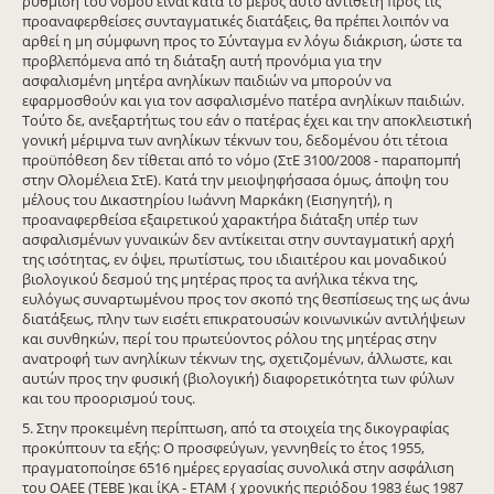
ρύθμιση του νόμου είναι κατά το μέρος αυτό αντίθετη προς τις
προαναφερθείσες συνταγματικές διατάξεις, θα πρέπει λοιπόν να
αρθεί η μη σύμφωνη προς το Σύνταγμα εν λόγω διάκριση, ώστε τα
προβλεπόμενα από τη διάταξη αυτή προνόμια για την
ασφαλισμένη μητέρα ανηλίκων παιδιών να μπορούν να
εφαρμοσθούν και για τον ασφαλισμένο πατέρα ανηλίκων παιδιών.
Τούτο δε, ανεξαρτήτως του εάν ο πατέρας έχει και την αποκλειστική
γονική μέριμνα των ανηλίκων τέκνων του, δεδομένου ότι τέτοια
προϋπόθεση δεν τίθεται από το νόμο (ΣτΕ 3100/2008 - παραπομπή
στην Ολομέλεια ΣτΕ). Κατά την μειοψηφήσασα όμως, άποψη του
μέλους του Δικαστηρίου Ιωάννη Μαρκάκη (Εισηγητή), η
προαναφερθείσα εξαιρετικού χαρακτήρα διάταξη υπέρ των
ασφαλισμένων γυναικών δεν αντίκειται στην συνταγματική αρχή
της ισότητας, εν όψει, πρωτίστως, του ιδιαιτέρου και μοναδικού
βιολογικού δεσμού της μητέρας προς τα ανήλικα τέκνα της,
ευλόγως συναρτωμένου προς τον σκοπό της θεσπίσεως της ως άνω
διατάξεως, πλην των εισέτι επικρατουσών κοινωνικών αντιλήψεων
και συνθηκών, περί του πρωτεύοντος ρόλου της μητέρας στην
ανατροφή των ανηλίκων τέκνων της, σχετιζομένων, άλλωστε, και
αυτών προς την φυσική (βιολογική) διαφορετικότητα των φύλων
και του προορισμού τους.
5. Στην προκειμένη περίπτωση, από τα στοιχεία της δικογραφίας
προκύπτουν τα εξής: Ο προσφεύγων, γεννηθείς το έτος 1955,
πραγματοποίησε 6516 ημέρες εργασίας συνολικά στην ασφάλιση
του ΟΑΕΕ (ΤΕΒΕ )και ίΚΑ - ΕΤΑΜ { χρονικής περιόδου 1983 έως 1987