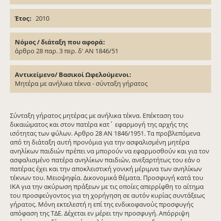
Έτος
2010
Νόμος / διάταξη που αφορά
άρθρο 28 παρ. 3 περ. δ' ΑΝ 1846/51
Αντικείμενο/ Βασικοί Ωφελούμενοι
Μητέρα με ανήλικα τέκνα - σύνταξη γήρατος
Σύνταξη γήρατος μητέρας με ανήλικα τέκνα. Επέκταση του
δικαιώματος και στον πατέρα κατ΄ εφαρμογή της αρχής της
ισότητας των φύλων. Αρθρο 28 ΑΝ 1846/1951. Τα προβλεπόμενα
από τη διάταξη αυτή προνόμια για την ασφαλισμένη μητέρα
ανηλίκων παιδιών πρέπει να μπορούν να εφαρμοσθούν και για τον
ασφαλισμένο πατέρα ανηλίκων παιδιών, ανεξαρτήτως του εάν ο
πατέρας έχει και την αποκλειστική γονική μέριμνα των ανηλίκων
τέκνων του. Μειοψηφία. Δικονομικά θέματα. Προσφυγή κατά του
ΙΚΑ για την ακύρωση πράξεων με τις οποίες απερρίφθη το αίτημα
του προσφεύγοντος για τη χορήγηση σε αυτόν κυρίας συντάξεως
γήρατος. Μόνη εκτελεστή η επί της ενδικοφανούς προσφυγής
απόφαση της ΤΔΕ. Δέχεται εν μέρει την προσφυγή. Απόρριψη