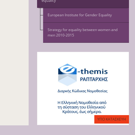
equality
European Institute for Gender Equality
Strategy for equality between women and
men 2010-2015