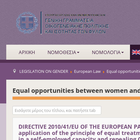
ΑΡΧΙΚΗ
ΝΟΜΟΘΕΣΙΑ
ΝΟΜΟΛΟΓΙΑ
LEGISLATION ON GENDER
European Law
Equal opportuni
Equal opportunities between women an
Εισάγετε μέρος του τίτλου, και πατήστε tab
DIRECTIVE 2010/41/EU OF THE EUROPEAN PA
application of the principle of equal tre
in a self-employed capacity and repealing C