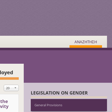
ΑΝΑΖΗΤΗΣΗ
loyed
Εμφάνιση #
20
LEGISLATION ON GENDER
 the
General Provisions
vity