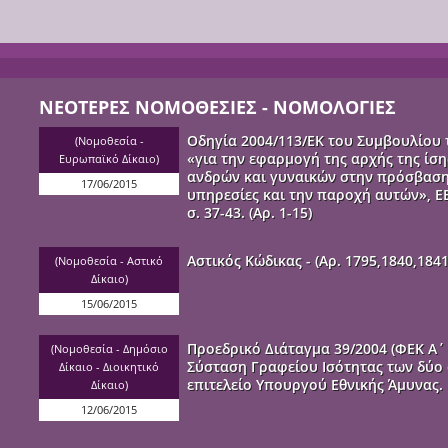
ΝΕΟΤΕΡΕΣ ΝΟΜΟΘΕΣΙΕΣ - ΝΟΜΟΛΟΓΙΕΣ
Οδηγία 2004/113/ΕΚ του Συμβουλίου τ
(
Νομοθεσία -
«για την εφαρμογή της αρχής της ίση
Ευρωπαϊκό Δίκαιο
)
ανδρών και γυναικών στην πρόσβαση
17/06/2015
υπηρεσίες και την παροχή αυτών», ΕΕ 
σ. 37-43. (Αρ. 1-15)
Αστικός Κώδικας - (Αρ. 1795,1840,1841
(
Νομοθεσία - Αστικό
Δίκαιο
)
15/06/2015
Προεδρικό Διάταγμα 39/2004 (ΦΕΚ Α΄ 
(
Νομοθεσία - Δημόσιο
Σύσταση Γραφείου Ισότητας των δύο
Δίκαιο - Διοικητικό
επιτελείο Υπουργού Εθνικής Άμυνας.
Δίκαιο
)
12/06/2015