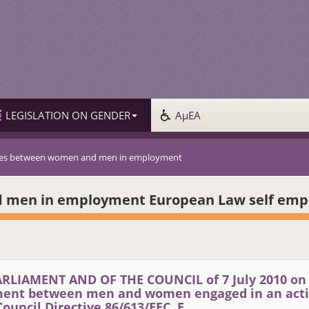
LEGISLATION ON GENDER
ΑμΕΑ
ties between women and men in employment
d men in employment European Law self emp
RLIAMENT AND OF THE COUNCIL of 7 July 2010 on
atment between men and women engaged in an acti
ouncil Directive 86/613/EEC, Ε