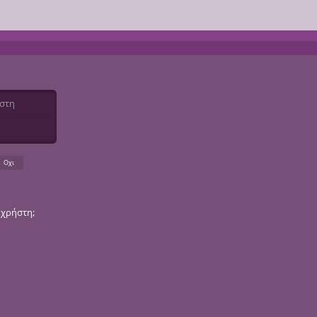
η
 χρήστη;