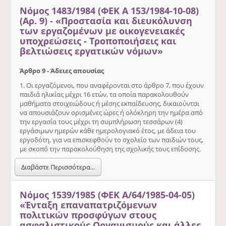
Νόμος 1483/1984 (ΦΕΚ Α 153/1984-10-08)
(Αρ. 9) - «Προστασία και διευκόλυνση
των εργαζομένων με οικογενειακές
υποχρεώσεις - Τροποποιήσεις και
βελτιώσεις εργατικών νόμων»
Άρθρο 9 - Άδειες απουσίας
1. Οι εργαζόμενοι, που αναφέρονται στο άρθρο 7, που έχουν
παιδιά ηλικίας μέχρι 16 ετών, τα οποία παρακολουθούν
μαθήματα στοιχειώδους ή μέσης εκπαίδευσης, δικαιούνται
να απουσιάζουν ορισμένες ώρες ή ολόκληρη την ημέρα από
την εργασία τους μέχρι τη συμπλήρωση τεσσάρων (4)
εργάσιμων ημερών κάθε ημερολογιακό έτος, με άδεια του
εργοδότη, για να επισκεφθούν το σχολείο των παιδιών τους,
με σκοπό την παρακολούθηση της σχολικής τους επίδοσης.
Διαβάστε Περισσότερα...
Νόμος 1539/1985 (ΦΕΚ Α/64/1985-04-05)
«Ένταξη επαναπατριζόμενων
πολιτικών προσφύγων στους
ασφαλιστικούς Οργανισμούς και άλλες