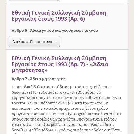
Εθνική Γενική Συλλογική Σύμβαση
Εργασίας έτους 1993 (Αρ. 6)
Άρθρο 6 - Άδεια γάµου και γεννήσεως τέκνου
Διαβάστε Περισσότερα...
Εθνική Γενική Συλλογική Σύμβαση
Εργασίας έτους 1993 (Αρ. 7) - «Άδεια
µητρότητας»
Άρθρο 7 - Άδεια µητρότητας
Η συνολική διάρκεια της άδειας µητρότητας ορίζεται σε
δεκαπέντε (16) εβδοµάδες. οκτώ (8) εβδοµάδες θα
χορηγούνται υποχρεωτικά πριν από την πιθανή ηµεροµηνία
τοκετού και οι υπόλοιπες οκτώ (8) µετά τον τοκετό. Σε
περίπτωση που ο τοκετός πραγµατοποιηθεί σε χρόνο
προγενέστερο από αυτόν που είχε αρχικά πιθανολογηθεί, το
υπόλοιπο της αδείας θα χορηγείται υποχρεωτικά µετά τον
τοκετό, ώστε να εξασφαλίζεται χρόνος συνολικής άδειας
δεκάξι (16) εβδοµάδων. Ο χρόνος αυτής της αδείας αµείβεται