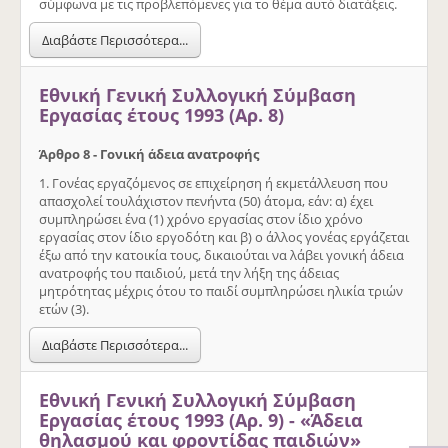
σύµφωνα µε τις προβλεπόµενες για το θέµα αυτό διατάξεις.
Διαβάστε Περισσότερα...
Εθνική Γενική Συλλογική Σύμβαση
Εργασίας έτους 1993 (Αρ. 8)
Άρθρο 8 - Γονική άδεια ανατροφής
1. Γονέας εργαζόµενος σε επιχείρηση ή εκµετάλλευση που
απασχολεί τουλάχιστον πενήντα (50) άτοµα, εάν: α) έχει
συµπληρώσει ένα (1) χρόνο εργασίας στον ίδιο χρόνο
εργασίας στον ίδιο εργοδότη και β) ο άλλος γονέας εργάζεται
έξω από την κατοικία τους, δικαιούται να λάβει γονική άδεια
ανατροφής του παιδιού, µετά την λήξη της άδειας
µητρότητας µέχρις ότου το παιδί συµπληρώσει ηλικία τριών
ετών (3).
Διαβάστε Περισσότερα...
Εθνική Γενική Συλλογική Σύμβαση
Εργασίας έτους 1993 (Αρ. 9) - «Άδεια
θηλασµού και φροντίδας παιδιών»