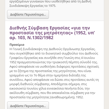
εργαζομένων γυναικών που υιοθετήθηκε από τη Διεθνή
Συνδιάσκεψη Εργασίας το 1975.
Διαβάστε Περισσότερα...
Διεθνής Σύμβαση Εργασίας «για την
προστασία της μητρότητας» (1952, υπ’
αρ. 103, Ν.1302/1982
Προοίμιο
Η Γενική Συνδιάσκεψη της Διεθνούς Οργάνωσης Εργασίας,
που συγκλήθηκε από το διοικητικό συμβούλιο του Διεθνούς
Γραφείου Εργασίας και συνήλθε στη Γενεύη στις 4 Ιουνίου
1952 πραγματοποιώντας την τριακοστή πέμπτη σύνοδό της,
Αφού αποφάσισε να υιοθετήσει διάφορες προτάσεις σχετικές
με το ζήτημα της προστασίας της μητρότητας, που είναι
γραμμένο ως το 7ο θέμα στην ημερήσια διάταξη της
συνόδου, Αφού αποφάσισε να δώσει στις προτάσεις αυτές τη
μορφή διεθνούς σύμβασης, Αποδέχεται σήμερα, στις
εικοσιοκτώ Ιουνίου χίλια εννεακόσια πενήντα δύο, την
ακόλουθη σύμβαση, που θα αποκαλείται σύμβαση για την
προστασία της μητρότητας (αναθεωρημένη), 1952.
Διαβάστε Περισσότερα...