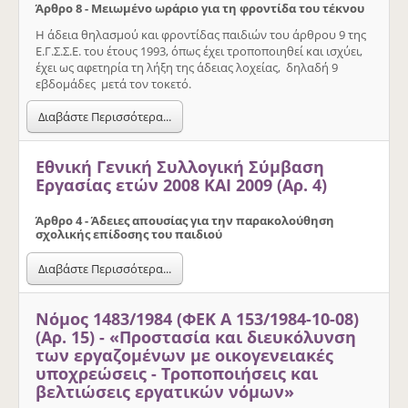
Άρθρο 8 - Μειωµένο ωράριο για τη φροντίδα του τέκνου
Η άδεια θηλασµού και φροντίδας παιδιών του άρθρου 9 της
Ε.Γ.Σ.Σ.Ε. του έτους 1993, όπως έχει τροποποιηθεί και ισχύει,
έχει ως αφετηρία τη λήξη της άδειας λοχείας, δηλαδή 9
εβδοµάδες µετά τον τοκετό.
Διαβάστε Περισσότερα...
Εθνική Γενική Συλλογική Σύμβαση
Εργασίας ετών 2008 ΚΑΙ 2009 (Αρ. 4)
Άρθρο 4 - Άδειες απουσίας για την παρακολούθηση
σχολικής επίδοσης του παιδιού
Διαβάστε Περισσότερα...
Νόμος 1483/1984 (ΦΕΚ Α 153/1984-10-08)
(Αρ. 15) - «Προστασία και διευκόλυνση
των εργαζομένων με οικογενειακές
υποχρεώσεις - Τροποποιήσεις και
βελτιώσεις εργατικών νόμων»