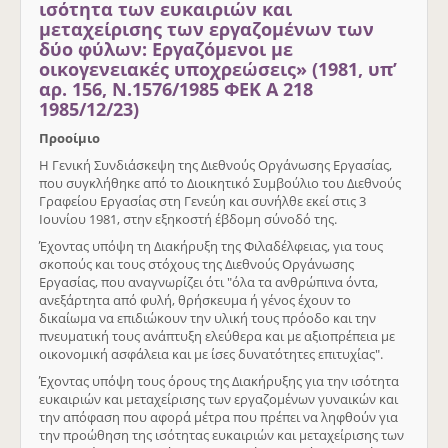
ισότητα των ευκαιριών και
μεταχείρισης των εργαζομένων των
δύο φύλων: Εργαζόμενοι με
οικογενειακές υποχρεώσεις» (1981, υπ’
αρ. 156, Ν.1576/1985 ΦΕΚ Α 218
1985/12/23)
Προοίμιο
Η Γενική Συνδιάσκεψη της Διεθνούς Οργάνωσης Εργασίας,
που συγκλήθηκε από το Διοικητικό Συμβούλιο του Διεθνούς
Γραφείου Εργασίας στη Γενεύη και συνήλθε εκεί στις 3
Ιουνίου 1981, στην εξηκοστή έβδομη σύνοδό της.
Έχοντας υπόψη τη Διακήρυξη της Φιλαδέλφειας, για τους
σκοπούς και τους στόχους της Διεθνούς Οργάνωσης
Εργασίας, που αναγνωρίζει ότι "όλα τα ανθρώπινα όντα,
ανεξάρτητα από φυλή, θρήσκευμα ή γένος έχουν το
δικαίωμα να επιδιώκουν την υλική τους πρόοδο και την
πνευματική τους ανάπτυξη ελεύθερα και με αξιοπρέπεια με
οικονομική ασφάλεια και με ίσες δυνατότητες επιτυχίας".
Έχοντας υπόψη τους όρους της Διακήρυξης για την ισότητα
ευκαιριών και μεταχείρισης των εργαζομένων γυναικών και
την απόφαση που αφορά μέτρα που πρέπει να ληφθούν για
την προώθηση της ισότητας ευκαιριών και μεταχείρισης των