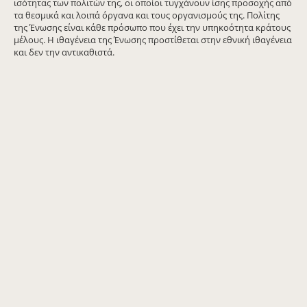
ισότητας των πολιτών της, οι οποίοι τυγχάνουν ίσης προσοχής από
τα θεσμικά και λοιπά όργανα και τους οργανισμούς της. Πολίτης
της Ένωσης είναι κάθε πρόσωπο που έχει την υπηκοότητα κράτους
μέλους. Η ιθαγένεια της Ένωσης προστίθεται στην εθνική ιθαγένεια
και δεν την αντικαθιστά.