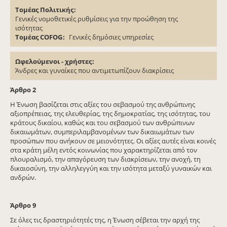
Τομέας Πολιτικής
Γενικές νομοθετικές ρυθμίσεις για την προώθηση της
ισότητας
Τομέας COFOG
Γενικές δημόσιες υπηρεσίες
Ωφελούμενοι - χρήστες
Άνδρες και γυναίκες που αντιμετωπίζουν διακρίσεις
Άρθρο 2
Η Ένωση βασίζεται στις αξίες του σεβασμού της ανθρώπινης
αξιοπρέπειας, της ελευθερίας, της δημοκρατίας, της ισότητας, του
κράτους δικαίου, καθώς και του σεβασμού των ανθρώπινων
δικαιωμάτων, συμπεριλαμβανομένων των δικαιωμάτων των
προσώπων που ανήκουν σε μειονότητες. Οι αξίες αυτές είναι κοινές
στα κράτη μέλη εντός κοινωνίας που χαρακτηρίζεται από τον
πλουραλισμό, την απαγόρευση των διακρίσεων, την ανοχή, τη
δικαιοσύνη, την αλληλεγγύη και την ισότητα μεταξύ γυναικών και
ανδρών.
Άρθρο 9
Σε όλες τις δραστηριότητές της, η Ένωση σέβεται την αρχή της