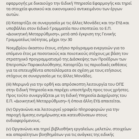
εφαρμογής με δικαιούχο την Ειδική Υπηρεσία Εφαρμογής και τηρεί
τα στοιχεία φυσικού και οικονομικού αντικειμένου των έργων
αυτών.
(ii) Καταρτίζει σε συνεργασία με τις άλλες Μονάδες και την ΕΥΔ και
υποβάλλει στον Ειδικό Γραμματέα που εποπτεύει το Ε.Π.
«Διοικητική Μεταρρύθμιση», μετά από έγκριση της Γενικής
Γραμματέως Ισότητας, μέχρι την 30
Νοεμβρίου έκαστου έτους, ετήσιο πρόγραμμα ενεργειών για το
επόμενο έτος με ποσοτικούς και ποιοτικούς στόχους με βάση τον
στρατηγικό προγραμματισμό της Διάσκεψης των Προέδρων των
Επιτροπών Παρακολούθησης. Καταρτίζει τις περιοδικές εκθέσεις
για τα επιτευχθέντα αποτελέσματα σε σχέση με τους ετήσιους
στόχους σε συνεργασία με τις άλλες Μονάδες.
(iii) Μεριμνά για την ορθή και απρόσκοπτη λειτουργία του ΟΠΣ
στην Ειδική Υπηρεσία και παρέχει υποστήριξη προς τους χρήστες.
Προς τούτο συνεργάζεται με τη Ειδική Υπηρεσία Διαχείρισης του
Ε.Π. «Διοικητική Μεταρρύθμιση» ή όποια άλλη ΕΥΔ απαιτείται.
(iv) Οργανώνει και λειτουργεί γραφείο πληροφοριών για την
παροχή άμεσης ενημέρωσης και κατευθύνσεων στους
ενδιαφερόμενους.
(v) Οργανώνει και τηρεί βιβλιοθήκη εργαλείων, μελετών, στοιχείων
και απαραίτητων βοηθημάτων για τις ανάγκες της ειδικής