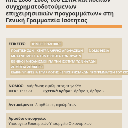
συγχρηματοδοτούμενων
επιχειρησιακών προγραμμάτων» στη
Γενική Γραμματεία Ισότητας
ΕΤΙΚΕΤΕΣ
ΤΟΜΕΙΣ ΠΟΛΙΤΙΚΗΣ
ΠΟΛΙΤΙΚΗ ΖΩΗ - ΚΕΝΤΡΑ ΛΗΨΗΣ ΑΠΟΦΑΣΕΩΝ
ΝΟΜΟΘΕΣΙΑ
ΜΗΧΑΝΙΣΜΟΙ ΓΙΑ ΤΗΝ ΙΣΟΤΗΤΑ ΤΩΝ ΦΥΛΩΝ
ΕΘΝΙΚΟΙ ΜΗΧΑΝΙΣΜΟΙ ΓΙΑ ΤΗΝ ΙΣΟΤΗΤΑ ΤΩΝ ΦΥΛΩΝ
ΔΗΜΟΣΙΑ ΔΙΟΙΚΗΣΗ
ΕΙΔΙΚΗ ΥΠΗΡΕΣΙΑ ΕΦΑΡΜΟΓΗΣ «ΕΠΙΧΕΙΡΗΣΙΑΚΩΝ ΠΡΟΓΡΜΜΑΤΩΝ ΤΟΥ ΚΠ
ΝΟΜΟΣ
Διόρθωση σφάλματος στην ΚΥΑ
ΦΕΚ
Β’ 1179
Σχετικά Άρθρα
άρθρο 1, άρθρο 2
Αντικείμενο
Διορθώσεις σφαλμάτων
Αρμόδιο υπουργείο
Υπουργείο Εσωτερικών Υπουργείο Οικονομικών