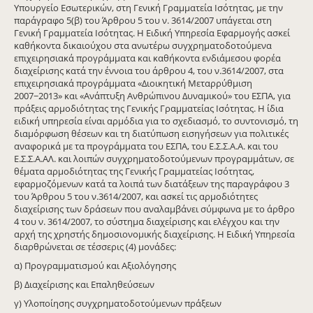
Υπουργείο Εσωτερικών, στη Γενική Γραμματεία Ισότητας, με την
παράγραφο 5(β) του Άρθρου 5 του ν. 3614/2007 υπάγεται στη
Γενική Γραμματεία Ισότητας. Η Ειδική Υπηρεσία Εφαρμογής ασκεί
καθήκοντα δικαιούχου στα ανωτέρω συγχρηματοδοτούμενα
επιχειρησιακά προγράμματα και καθήκοντα ενδιάμεσου φορέα
διαχείρισης κατά την έννοια του άρθρου 4, του ν.3614/2007, στα
επιχειρησιακά προγράμματα «Διοικητική Μεταρρύθμιση
2007−2013» και «Ανάπτυξη Ανθρώπινου Δυναμικού» του ΕΣΠΑ, για
πράξεις αρμοδιότητας της Γενικής Γραμματείας Ισότητας. Η ίδια
ειδική υπηρεσία είναι αρμόδια για το σχεδιασμό, το συντονισμό, τη
διαμόρφωση θέσεων και τη διατύπωση εισηγήσεων για πολιτικές
αναφορικά με τα προγράμματα του ΕΣΠΑ, του Ε.Σ.Σ.Α.Α. και του
Ε.Σ.Σ.Α.ΑΛ. και λοιπών συγχρηματοδοτούμενων προγραμμάτων, σε
θέματα αρμοδιότητας της Γενικής Γραμματείας Ισότητας,
εφαρμοζόμενων κατά τα λοιπά των διατάξεων της παραγράφου 3
του Άρθρου 5 του ν.3614/2007, και ασκεί τις αρμοδιότητες
διαχείρισης των δράσεων που αναλαμβάνει σύμφωνα με το άρθρο
4 του ν. 3614/2007, το σύστημα διαχείρισης και ελέγχου και την
αρχή της χρηστής δημοσιονομικής διαχείρισης. Η Ειδική Υπηρεσία
διαρθρώνεται σε τέσσερις (4) μονάδες:
α) Προγραμματισμού και Αξιολόγησης
β) Διαχείρισης και Επαληθεύσεων
γ) Υλοποίησης συγχρηματοδοτούμενων πράξεων