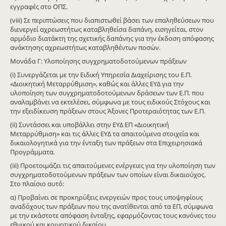
εγγραφές στο ΟΠΣ.
(viii) Σε περιπτώσεις που διαπιστωθεί βάσει των επαληθεύσεων που
διενεργεί αχρεωστήτως καταβληθείσα δαπάνη, εισηγείται, στον
αρμόδιο διατάκτη της σχετικής δαπάνης για την έκδοση απόφασης
ανάκτησης αχρεωστήτως καταβληθέντων ποσών.
Μονάδα Γ: Υλοποίησης συγχρηματοδοτούμενων πράξεων
(i) Συνεργάζεται με την Ειδική Υπηρεσία Διαχείρισης του Ε.Π.
«Διοικητική Μεταρρύθμιση», καθώς και άλλες ΕΥΔ για την
υλοποίηση των συγχρηματοδοτούμενων δράσεων των Ε.Π. που
αναλαμβάνει να εκτελέσει, σύμφωνα με τους ειδικούς Στόχους και
την εξειδίκευση πράξεων στους Άξονες Προτεραιότητας των Ε.Π.
(ii) Συντάσσει και υποβάλλει στην ΕΥΔ ΕΠ «Διοικητική
Μεταρρύθμιση» και τις άλλες ΕΥΔ τα απαιτούμενα στοιχεία και
δικαιολογητικά για την ένταξη των πράξεων στα Επιχειρησιακά
Προγράμματα.
(iii) Προετοιμάζει τις απαιτούμενες ενέργειες για την υλοποίηση των
συγχρηματοδοτούμενων πράξεων των οποίων είναι δικαιούχος.
Στο πλαίσιο αυτό:
α) Προβαίνει σε προκηρύξεις ενεργειών προς τους υποψηφίους
αναδόχους των πράξεων που της ανατίθενται από τα ΕΠ, σύμφωνα
με την εκάστοτε απόφαση ένταξης, εφαρμόζοντας τους κανόνες του
εθνικού και κοινοτικού δικαίου.