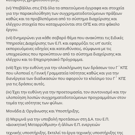
(vi) Υποβάλλει στις ΕΥΔ όλα τα απαιτούμενα έγγραφα και στοιχεία
για την παρακολούθηση των συγχρηματοδοτούμενων πράξεων
καθώς και τα προβλεπόμενα από το σύστημα διαχείρισης και
ελέγχου στοιχεία που καταχωρούνται στο ΟΠΣ και στο φάκελο
έργου.
(vii) Ενημερώνει για κάθε σοβαρό θέμα που ανακύπτει τις Ειδικές
Υπηρεσίες Διαχείρισης των Ε.Π. και εφαρμόζει τις υπ’ αυτές
εκπορευόμενες οδηγίες και κατευθύνσεις, σύμφωνα με τις
υποχρεώσεις που προκύπτουν από το σύστημα διαχείρισης και
ελέγχου και το Επιχειρησιακό Πρόγραμμα.
(viii) Έχει την ευθύνη για την ολοκλήρωση των δράσεων του Γ΄ΚΠΣ
που υλοποιεί η Γενική Γραμματεία Ισότητας καθώς και για την
διενέργεια των διαδικασιών που αφορούν το κλείσιμο του Γ΄ ΚΠΣ
για τις δράσεις αυτές.
(ix) Έχει την ευθύνη για την προετοιμασία, τον συντονισμό και την
υλοποίηση λοιπών συγχρηματοδοτούμενων προγραμμάτων στον
τομέα της ισότητας των φύλων.
Μονάδα Δ: Οργάνωσης και Υποστήριξης.
(i) Μεριμνά για την υποβολή προτάσεων στη Δ.Α. του Ε.Π.
«Διοικητική Μεταρρύθμιση» ή άλλων Ε.Π. ενεργειών
τεχνικής υποστήριξης. Εκτελεί τα έργα τεχνικής υποστήριξης της