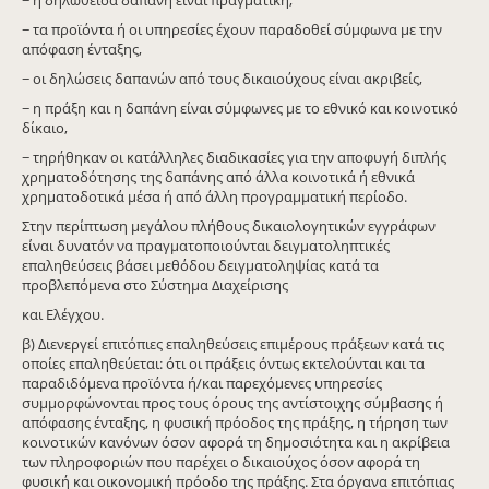
− τα προϊόντα ή οι υπηρεσίες έχουν παραδοθεί σύμφωνα με την
απόφαση ένταξης,
− οι δηλώσεις δαπανών από τους δικαιούχους είναι ακριβείς,
− η πράξη και η δαπάνη είναι σύμφωνες με το εθνικό και κοινοτικό
δίκαιο,
− τηρήθηκαν οι κατάλληλες διαδικασίες για την αποφυγή διπλής
χρηματοδότησης της δαπάνης από άλλα κοινοτικά ή εθνικά
χρηματοδοτικά μέσα ή από άλλη προγραμματική περίοδο.
Στην περίπτωση μεγάλου πλήθους δικαιολογητικών εγγράφων
είναι δυνατόν να πραγματοποιούνται δειγματοληπτικές
επαληθεύσεις βάσει μεθόδου δειγματοληψίας κατά τα
προβλεπόμενα στο Σύστημα Διαχείρισης
και Ελέγχου.
β) Διενεργεί επιτόπιες επαληθεύσεις επιμέρους πράξεων κατά τις
οποίες επαληθεύεται: ότι οι πράξεις όντως εκτελούνται και τα
παραδιδόμενα προϊόντα ή/και παρεχόμενες υπηρεσίες
συμμορφώνονται προς τους όρους της αντίστοιχης σύμβασης ή
απόφασης ένταξης, η φυσική πρόοδος της πράξης, η τήρηση των
κοινοτικών κανόνων όσον αφορά τη δημοσιότητα και η ακρίβεια
των πληροφοριών που παρέχει ο δικαιούχος όσον αφορά τη
φυσική και οικονομική πρόοδο της πράξης. Στα όργανα επιτόπιας