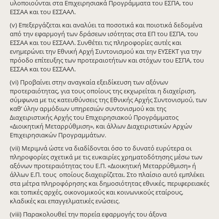
υλοποιούνται στα Επιχειρησιακά Προγράμματα του ΕΣΠΑ, του
ΕΣΣΑΑ και του ΕΣΣΑΑΛ.
(v) Επεξεργάζεται και αναλύει τα ποσοτικά και ποιοτικά δεδομένα
από την εφαρμογή των δράσεων ισότητας στα ΕΠ του ΕΣΠΑ, του
ΕΣΣΑΑ και του ΕΣΣΑΑΛ. Συνθέτει τις πληροφορίες αυτές και
ενημερώνει την Εθνική Αρχή Συντονισμού και την ΕΥΣΕΚΤ για την
πρόοδο επίτευξης των προτεραιοτήτων και στόχων του ΕΣΠΑ, του
ΕΣΣΑΑ και του ΕΣΣΑΑΛ.
(vi) Προβαίνει στην αναγκαία εξειδίκευση των αξόνων
προτεραιότητας, για τους οποίους της εκχωρείται η διαχείριση,
σύμφωνα με τις κατευθύνσεις της Εθνικής Αρχής Συντονισμού, των
καθ’ ύλην αρμόδιων υπηρεσιών συντονισμού και της
Διαχειριστικής Αρχής του Επιχειρησιακού Προγράμματος
«Διοικητική Μεταρρύθμιση», και άλλων Διαχειριστικών Αρχών
Επιχειρησιακών Προγραμμάτων.
(vii) Μεριμνά ώστε να διαδίδονται όσο το δυνατό ευρύτερα οι
πληροφορίες σχετικά με τις ευκαιρίες χρηματοδότησης μέσω των
αξόνων προτεραιότητας του Ε.Π. «Διοικητική Μεταρρύθμιση» ή
άλλων Ε.Π. τους οποίους διαχειρίζεται. Στο πλαίσιο αυτό εμπλέκει
στα μέτρα πληροφόρησης και δημοσιότητας εθνικές, περιφερειακές
και τοπικές αρχές, οικονομικούς και κοινωνικούς εταίρους,
κλαδικές και επαγγελματικές ενώσεις.
(viii) Παρακολουθεί την πορεία εφαρμογής του άξονα