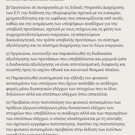
β) Οργανώνει σε συνεργασία με τις Ειδικές Υπηρεσίες Διαχείρισης
των Ε.Π. την διάδοση της πληροφορίας σχετικά με τις ευκαιρίες
χρηματοδότησης και τις ωφέλειες που αποκομίζονται από αυτές,
καθώς και την ενημέρωση των υποψήφιων αναδόχων για την
υποβολή προτάσεων, σχετικά με τους στόχους και τη φύση των
συχρηματοδοτούμενων ενεργειών, τα απαιτούμενα
δικαιολογητικά, τον τρόπο υποβολής προτάσεων, το σύστημα
αξιολόγησης και το σύστημα διαχείρισης των εν λόγω ενεργειών.
γ) Οργανώνει, συντονίζει και παρακολουθεί τη διαδικασία
αξιολόγησης των προτάσεων που υποβάλλονται και μεριμνά ώστε
η διαδικασία αξιολόγησης να είναι αποτελεσματική, διαφανής και
συνεπής προς το ισχύον εθνικό και κοινοτικό θεσμικό πλαίσιο.
iv) Παρακολουθεί συστηματικά την εξέλιξη του φυσικού
αντικειμένου των υποέργων που έχουν αναλάβει οι ανάδοχοι
φορείς μέσω διοικητικών ελέγχων των στοιχείων που οι ίδιοι
δηλώνουν αλλά και επιτόπιων ελέγχων όπου απαιτείται.
(v) Προβαίνει στην πιστοποίηση του φυσικού αντικειμένου των
πράξεων (έργων/υποέργων) μέσω διοικητικού ελέγχου των
στοιχείων που υποβάλλουν οι ανάδοχοι αλλά και των πορισμάτων
των επιτόπιων ελέγχων, ο οποίος ολοκληρώνεται με τη σύνταξη
του σχετικού εγγράφου πιστοποίησης. Κατόπιν της πιστοποίησης
του φυσικού αντικειμένου προβαίνει στην έκδοση των εντύπων
καταβολής χρηματοδότησης.