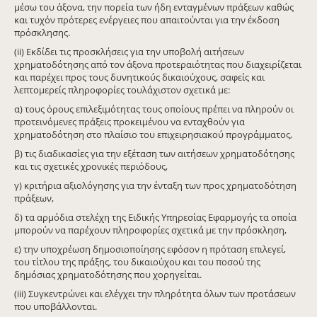
μέσω του άξονα, την πορεία των ήδη ενταγμένων πράξεων καθώς
και τυχόν πρότερες ενέργειες που απαιτούνται για την έκδοση
πρόσκλησης.
(ii) Εκδίδει τις προσκλήσεις για την υποβολή αιτήσεων
χρηματοδότησης από τον άξονα προτεραιότητας που διαχειρίζεται
και παρέχει προς τους δυνητικούς δικαιούχους, σαφείς και
λεπτομερείς πληροφορίες τουλάχιστον σχετικά με:
α) τους όρους επιλεξιμότητας τους οποίους πρέπει να πληρούν οι
προτεινόμενες πράξεις προκειμένου να ενταχθούν για
χρηματοδότηση στο πλαίσιο του επιχειρησιακού προγράμματος,
β) τις διαδικασίες για την εξέταση των αιτήσεων χρηματοδότησης
και τις σχετικές χρονικές περιόδους,
γ) κριτήρια αξιολόγησης για την ένταξη των προς χρηματοδότηση
πράξεων,
δ) τα αρμόδια στελέχη της Ειδικής Υπηρεσίας Εφαρμογής τα οποία
μπορούν να παρέχουν πληροφορίες σχετικά με την πρόσκληση,
ε) την υποχρέωση δημοσιοποίησης εφόσον η πρόταση επιλεγεί,
του τίτλου της πράξης, του δικαιούχου και του ποσού της
δημόσιας χρηματοδότησης που χορηγείται.
(iii) Συγκεντρώνει και ελέγχει την πληρότητα όλων των προτάσεων
που υποβάλλονται.