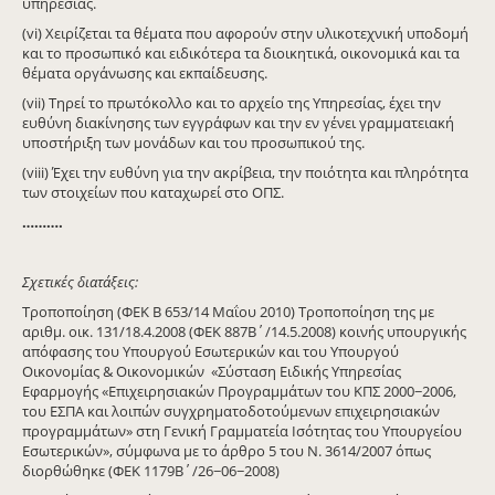
υπηρεσίας.
(vi) Χειρίζεται τα θέματα που αφορούν στην υλικοτεχνική υποδομή
και το προσωπικό και ειδικότερα τα διοικητικά, οικονομικά και τα
θέματα οργάνωσης και εκπαίδευσης.
(vii) Τηρεί το πρωτόκολλο και το αρχείο της Υπηρεσίας, έχει την
ευθύνη διακίνησης των εγγράφων και την εν γένει γραμματειακή
υποστήριξη των μονάδων και του προσωπικού της.
(viii) Έχει την ευθύνη για την ακρίβεια, την ποιότητα και πληρότητα
των στοιχείων που καταχωρεί στο ΟΠΣ.
……….
Σχετικές διατάξεις:
Τροποποίηση (ΦΕΚ Β 653/14 Μαΐου 2010) Τροποποίηση της με
αριθμ. οικ. 131/18.4.2008 (ΦΕΚ 887Β΄/14.5.2008) κοινής υπουργικής
απόφασης του Υπουργού Εσωτερικών και του Υπουργού
Οικονομίας & Οικονομικών «Σύσταση Ειδικής Υπηρεσίας
Εφαρμογής «Επιχειρησιακών Προγραμμάτων του ΚΠΣ 2000−2006,
του ΕΣΠΑ και λοιπών συγχρηματοδοτούμενων επιχειρησιακών
προγραμμάτων» στη Γενική Γραμματεία Ισότητας του Υπουργείου
Εσωτερικών», σύμφωνα με το άρθρο 5 του Ν. 3614/2007 όπως
διορθώθηκε (ΦΕΚ 1179Β΄/26−06−2008)