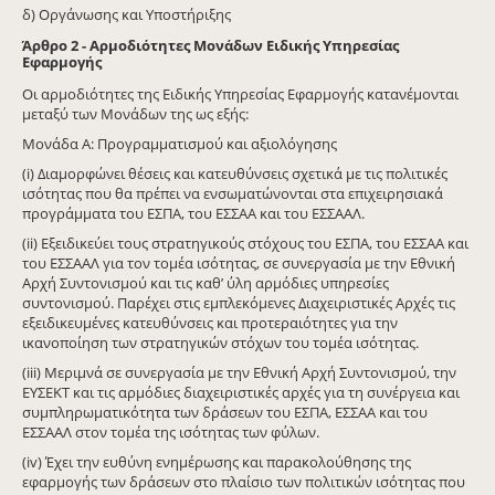
δ) Οργάνωσης και Υποστήριξης
Άρθρο 2 - Αρμοδιότητες Μονάδων Ειδικής Υπηρεσίας
Εφαρμογής
Οι αρμοδιότητες της Ειδικής Υπηρεσίας Εφαρμογής κατανέμονται
μεταξύ των Μονάδων της ως εξής:
Μονάδα Α: Προγραμματισμού και αξιολόγησης
(i) Διαμορφώνει θέσεις και κατευθύνσεις σχετικά με τις πολιτικές
ισότητας που θα πρέπει να ενσωματώνονται στα επιχειρησιακά
προγράμματα του ΕΣΠΑ, του ΕΣΣΑΑ και του ΕΣΣΑΑΛ.
(ii) Εξειδικεύει τους στρατηγικούς στόχους του ΕΣΠΑ, του ΕΣΣΑΑ και
του ΕΣΣΑΑΛ για τον τομέα ισότητας, σε συνεργασία με την Εθνική
Αρχή Συντονισμού και τις καθ’ ύλη αρμόδιες υπηρεσίες
συντονισμού. Παρέχει στις εμπλεκόμενες Διαχειριστικές Αρχές τις
εξειδικευμένες κατευθύνσεις και προτεραιότητες για την
ικανοποίηση των στρατηγικών στόχων του τομέα ισότητας.
(iii) Μεριμνά σε συνεργασία με την Εθνική Αρχή Συντονισμού, την
ΕΥΣΕΚΤ και τις αρμόδιες διαχειριστικές αρχές για τη συνέργεια και
συμπληρωματικότητα των δράσεων του ΕΣΠΑ, ΕΣΣΑΑ και του
ΕΣΣΑΑΛ στον τομέα της ισότητας των φύλων.
(iv) Έχει την ευθύνη ενημέρωσης και παρακολούθησης της
εφαρμογής των δράσεων στο πλαίσιο των πολιτικών ισότητας που