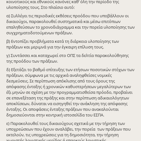
κοινοτικούς και εθνικούς κανόνες καθ’ όλη την περίοδο της
υλοποίησης τους. Στο πλαίσιο αυτό:
α) Συλλέγει τις περιοδικές εκθέσεις προόδου που υποβάλλουν οι
δικαιούχοι, παρακολουθεί συστηματικά και μέσω επιτόπιων
επαληθεύσεων το χρονοδιάγραμμα και την πορεία υλοποίησης των
συγχρηματοδοτούμενων πράξεων.
β) Εντοπίζει προβλήματα κατά τη διάρκεια υλοποίησης των
πράξεων και μεριμνά για την έγκαιρη επίλυση τους.
γ) Συντάσσει και καταχωρεί στο ΟΠΣ τα δελτία παρακολούθησης
της προόδου των πράξεων.
δ) Εξετάζει το βαθμό επίτευξης των ετήσιων ποσοτικών στόχων των
πράξεων, σύμφωνα με τις αρχικά αναληφθείσες νομικές
δεσμεύσεις. Σε περίπτωση απόκλισης από τους όρους της
απόφασης ένταξης ή χρονικών καθυστερήσεων μεγαλύτερων των
έξι μηνών σε σχέση με την προγραμματισθείσα πρόοδο, προβαίνει
σε επανεξέταση της πράξης και στην περίπτωση αδικαιολόγητων
αποκλίσεων, δύναται να εισηγηθεί την ανάκληση της απόφασης
ένταξης. Οι αποφάσεις ένταξης πράξεων που ανακαλούνται
δημοσιεύονται στην κεντρική ιστοσελίδα του ΕΣΠΑ.
ε) Παρακολουθεί τους δικαιούχους σχετικά με την τήρηση των
υποχρεώσεων που έχουν αναλάβει, την πορεία των πράξεων που
εκτελούν, τις υποχρεώσεις για τη δημοσιότητα, την τήρηση
χωριστής λογιστικής μερίδας ή επαρκούς λογιστικής