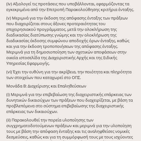
(iv) Αξιολογεί τις προτάσεις που υποβάλλονται, εφαρμόζοντας τα
εγκεκριμένα από την Επιτροπή Παρακολούθησης κριτήρια ένταξης.
(v) Μεριμνά για την έκδοση της απόφασης ένταξης των πράξεων
που διαχειρίζεται στους άξονες προτεραιότητας του
επιχειρησιακού προγράμματος, μετά την ολοκλήρωση της
διαδικασίας διατύπωσης γνώμης και την ολοκλήρωση της
διαδικασίας έκδοσης συμφώνου αποδοχής όρων ένταξης, καθώς
και για την έκδοση τροποποιήσεων της απόφασης ένταξης.
Μεριμνά για τη δημοσιοποίηση των σχετικών αποφάσεων στην
οικεία ιστοσελίδα της Διαχειριστικής Αρχής και της Ειδικής
Υπηρεσίας Εφαρμογής.
(vi) Έχει την ευθύνη για την ακρίβεια, την ποιότητα και πληρότητα
των στοιχείων που καταχωρεί στο ΟΠΣ.
Μονάδα Β: Διαχείρισης και Επαληθεύσεων
(i) Μεριμνά για την επιβεβαίωση της διαχειριστικής επάρκειας των
δυνητικών δικαιούχων των πράξεων που διαχειρίζεται, με βάση τα
προβλεπόμενα στο σύστημα επιβεβαίωσης της διαχειριστικής
επάρκειας των δικαιούχων.
(ii) Παρακολουθεί την πορεία υλοποίησης των
συγχρηματοδοτούμενων πράξεων και μεριμνά για την υλοποίηση
τους με βάση την απόφαση ένταξης και τις αναληφθείσες νομικές
δεσμεύσεις, καθώς και για τη συμμόρφωσή τους με τους ισχύοντες