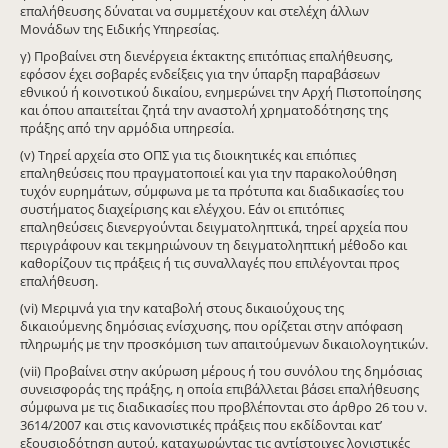
επαλήθευσης δύναται να συμμετέχουν και στελέχη άλλων
Μονάδων της Ειδικής Υπηρεσίας.
γ) Προβαίνει στη διενέργεια έκτακτης επιτόπιας επαλήθευσης,
εφόσον έχει σοβαρές ενδείξεις για την ύπαρξη παραβάσεων
εθνικού ή κοινοτικού δικαίου, ενημερώνει την Αρχή Πιστοποίησης
και όπου απαιτείται ζητά την αναστολή χρηματοδότησης της
πράξης από την αρμόδια υπηρεσία.
(v) Τηρεί αρχεία στο ΟΠΣ για τις διοικητικές και επιόπιες
επαληθεύσεις που πραγματοποιεί και για την παρακολούθηση
τυχόν ευρημάτων, σύμφωνα με τα πρότυπα και διαδικασίες του
συστήματος διαχείρισης και ελέγχου. Εάν οι επιτόπιες
επαληθεύσεις διενεργούνται δειγματοληπτικά, τηρεί αρχεία που
περιγράφουν και τεκμηριώνουν τη δειγματοληπτική μέθοδο και
καθορίζουν τις πράξεις ή τις συναλλαγές που επιλέγονται προς
επαλήθευση.
(vi) Μεριμνά για την καταβολή στους δικαιούχους της
δικαιούμενης δημόσιας ενίσχυσης, που ορίζεται στην απόφαση
πληρωμής με την προσκόμιση των απαιτούμενων δικαιολογητικών.
(vii) Προβαίνει στην ακύρωση μέρους ή του συνόλου της δημόσιας
συνεισφοράς της πράξης, η οποία επιβάλλεται βάσει επαλήθευσης
σύμφωνα με τις διαδικασίες που προβλέπονται στο άρθρο 26 του ν.
3614/2007 και στις κανονιστικές πράξεις που εκδίδονται κατ’
εξουσιοδότηση αυτού, καταχωρώντας τις αντίστοιχες λογιστικές