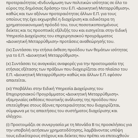
προτεραιότητας «Ενδυνάμωση των πολιτικών ισότητας σε όλο το
εύρος της δημόσιας δράσης» του Ε.Π. «Διοικητική Μεταρρύθμιση»,
καθώς και των αξόνων προτεραιότητας άλλων Ε.Π. για τους
οποίους της έχει εκχωρηθεί η διαχείριση και ειδικότερα τη
χρηματοοικονομική πρόοδό του, τους ποσοτικοποιημένους
δείκτες και τις προοπτικές εξέλιξής του και εισηγείται στην Ειδική
Υπηρεσία Διαχείρισης του επιχειρησιακού προγράμματος
«Διοικητική Μεταρρύθμιση» προτάσεις αναθεώρησής του.
(ix) Συντάσσει την ετήσια έκθεση προόδου των θεμάτων ισότητας
για το Ε.Π. «Διοικητική Μεταρρύθμιση».
(x) Συντάσσει τις αναγκαίες αναφορές για την προετοιμασία της
ετήσιας εξέτασης των πράξεων που διαχειρίζεται στο πλαίσιο του
Ε.Π. «Διοικητική Μεταρρύθμιση» καθώς και άλλων Ε.Π. εφόσον
απαιτείται.
(xi) Υποβάλλει στην Ειδική Υπηρεσία Διαχείρισης του
Επιχειρησιακού Προγράμματος «Διοικητική Μεταρρύθμιση».
εξαμηνιαίες εκθέσεις ποιοτικής ανάλυσης της προόδου που
επιτεύχθηκε στους άξονες προτεραιότητας που διαχειρίζεται,
σύμφωνα με τις απαιτήσεις του συστήματος διαχείρισης και
ελέγχου.
(i) Προετοιμάζει σε συνεργασία με τη Μονάδα Β τις προσκλήσεις για
την υποβολή αιτήσεων χρηματοδότησης, λαμβάνοντας υπόψη
τους ειδικότερους στόχους και δείκτες που πρέπει να επιτευχθούν