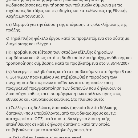
κωδικοποίησης και την τήρηση των πολιτικών σύμφωνα με τις
ισχύουσες διατάξεις και τις οδηγίες και κατευθύνσεις της Εθνικής
Αρχής Συντονισμού.
στ) Μεριμνά για την έκδοση της απόφασης της ολοκλήρωσης της
πράξης.
ζ) Τηρεί πλήρη φάκελο έργου κατά τα προβλεπόμενα στο σύστημα
διαχείρισης και ελέγχου.
(iii) Προβαίνει σε εξέταση των σταδίων εξέλιξης δημοσίων
συμβάσεων και ιδίως κατά τη διαδικασία διακήρυξης, ανάθεσης και
τροποποίησης σύμβασης, κατά τα προβλεπόμενα στο ν. 3614/2007.
(iv) Διενεργεί επαληθεύσεις κατά τα προβλεπόμενα στο άρθρο 8 του
ν. 3614/2007 προκειμένου να επιβεβαιωθεί η παράδοση των
συγχρηματοδοτούμενων προϊόντων και υπηρεσιών και η
πραγματική πραγματοποίηση των δαπανών που δηλώνουν οι
δικαιούχοι καθώς και η συμμόρφωση των πράξεων προς τους
εθνικούς και κοινοτικούς κανόνες. Στο πλαίσιο αυτό:
α) Συλλέγει τις δηλώσεις δαπανών (μηνιαία δελτία δήλωσης
δαπανών) που υποβάλλονται από τους δικαιούχους και τις
καταχωρεί στο ΟΠΣ, μετά από τη διενέργεια διοικητικής
επαλήθευσης σε κάθε δήλωση δαπάνης, κατά την οποία
επιβεβαιώνεται με τα κατάλληλα έγγραφα, ότι:
− η δηλωθείσα δαπάνη είναι πραγματική,