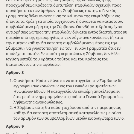
προσχωρήσεως Κράτος τι διατυπώση επιφύλαξιν σχετικήν προς
οιονδήποτε εκ των άρθρων της Συμβάσεως ταύτης, ο Γενικός
Γραμματεύς θέλει ανακοινώση το κείμενον της επιφυλάξεως εις
άπαντα τα Κράτη τα οποία τυγχάνουν, ή δύνανται να καταστούν,
συμβαλλόμενα μέρη εις την Σύμβασιν. Οιονδήποτε Κράτος, έχον
αντιρρήσεις ως προς την επιφύλαξιν δύναται εντός διαστήματος 90
ημερών από της ημερομηνίας της εν λόγω ανακοινώσεως (ή κατά
την ημέραν καθ’ ην θα καταστή συμβαλλόμενον μέρος εις την
Σύμβασιν), να γνωστοποιήση εις τον Γενικόν Γραμματέα ότι δεν
αποδέχεται αυτήν. Εν τοιαύτη περιπτώσει, η Σύμβασις δεν θέλει
ισχύση μεταξύ του Κράτους τούτου και του Κράτους του
διατυπούντος την επιφύλαξιν.
Άρθρον 8
Οιονδήποτε Κράτος δύναται να καταγγείλη την Σύμβασιν δι’
εγγράφου ανακοινώσεως εις τον Γενικόν Γραμματέα των
Ηνωμένων Εθνών. Η καταγγελία θα επιφέρη αποτέλεσμα εν
έτος μετά την ημερομηνίαν της υπό του Γενικού Γραμματέως
λήψεως της ανακοινώσεως.
Η Σύμβασις αύτη θα παύση ισχύουσα από της ημερομηνίας
καθ’ ην θα καταστή αποτελεσματική καταγγελία τις μειούσα
τον αριθμόν των συμβαλλομένων μερών εις ολιγώτερα των 6.
Άρθρον 9