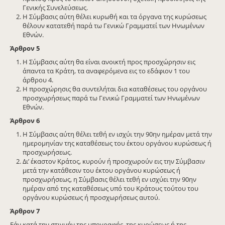
Γενικής Συνελεύσεως.
Η Σύμβασις αύτη θέλει κυρωθή και τα όργανα της κυρώσεως
θέλουν κατατεθή παρά τω Γενικώ Γραμματεί των Ηνωμένων
Εθνών.
Άρθρον 5
Η Σύμβασις αύτη θα είναι ανοικτή προς προσχώρησιν εις
άπαντα τα Κράτη, τα αναφερόμενα εις το εδάφιον 1 του
άρθρου 4.
Η προσχώρησις θα συντελήται δια καταθέσεως του οργάνου
προσχωρήσεως παρά τω Γενικώ Γραμματεί των Ηνωμένων
Εθνών.
Άρθρον 6
Η Σύμβασις αύτη θέλει τεθή εν ισχύι την 90ην ημέραν μετά την
ημερομηνίαν της καταθέσεως του έκτου οργάνου κυρώσεως ή
προσχωρήσεως.
Δι’ έκαστον Κράτος, κυρούν ή προσχωρούν εις την Σύμβασιν
μετά την κατάθεσιν του έκτου οργάνου κυρώσεως ή
προσχωρήσεως, η Σύμβασις θέλει τεθή εν ισχύει την 90ην
ημέραν από της καταθέσεως υπό του Κράτους τούτου του
οργάνου κυρώσεως ή προσχωρήσεως αυτού.
Άρθρον 7
Εάν κατά την στιγμήν της υπογραφής, της κυρώσεως ή της