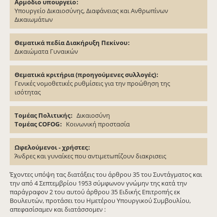
Αρμόδιο υπουργείο
Υπουργείο Δικαιοσύνης, Διαφάνειας και Ανθρωπίνων
Δικαιωμάτων
Θεματικά πεδία Διακήρυξη Πεκίνου
Δικαιώματα Γυναικών
Θεματικά κριτήρια (προηγούμενες συλλογές)
Γενικές νομοθετικές ρυθμίσεις για την προώθηση της
ισότητας
Τομέας Πολιτικής
Δικαιοσύνη
Τομέας COFOG
Κοινωνική προστασία
Ωφελούμενοι - χρήστες
Άνδρες και γυναίκες που αντιμετωπίζουν διακρισεις
Έχοντες υπόψη τας διατάξεις του άρθρου 35 του Συντάγματος και
την από 4 Σεπτεμβρίου 1953 σύμφωνον γνώμην της κατά την
παράγραφον 2 του αυτού άρθρου 35 Ειδικής Επιτροπής εκ
Βουλευτών, προτάσει του Ημετέρου Υπουργικού Συμβουλίου,
απεφασίσαμεν και διατάσσομεν :