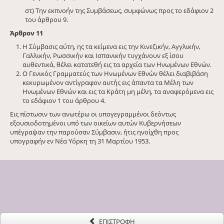
στ) Την εκπνοήν της Συμβάσεως, συμφώνως προς το εδάφιον 2
του άρθρου 9.
Άρθρον 11
Η Σύμβασις αύτη, ης τα κείμενα εις την Κινεζικήν, Αγγλικήν,
Γαλλικήν, Ρωσσικήν και Ισπανικήν τυγχάνουν εξ ίσου
αυθεντικά, θέλει κατατεθή εις τα αρχεία των Ηνωμένων Εθνών.
Ο Γενικός Γραμματεύς των Ηνωμένων Εθνών θέλει διαβιβάση
κεκυρωμένον αντίγραφον αυτής εις άπαντα τα Μέλη των
Ηνωμένων Εθνών και εις τα Κράτη μη μέλη, τα αναφερόμενα εις
το εδάφιον 1 του άρθρου 4.
Εις πίστωσιν των ανωτέρω οι υπογεγραμμένοι δεόντως
εξουσιοδοτημένοι υπό των οικείων αυτών Κυβερνήσεων
υπέγραψαν την παρούσαν Σύμβασιν, ήτις ηνοίχθη προς
υπογραφήν εν Νέα Υόρκη τη 31 Μαρτίου 1953.
ΕΠΙΣΤΡΟΦΗ