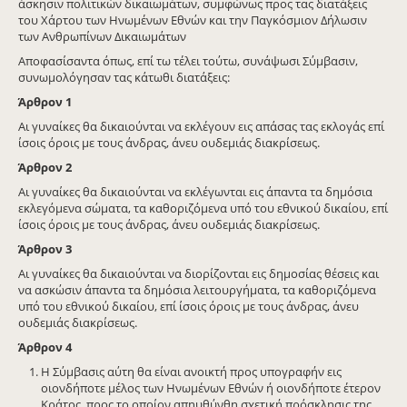
άσκησιν πολιτικών δικαιωμάτων, συμφώνως προς τας διατάξεις
του Χάρτου των Ηνωμένων Εθνών και την Παγκόσμιον Δήλωσιν
των Ανθρωπίνων Δικαιωμάτων
Αποφασίσαντα όπως, επί τω τέλει τούτω, συνάψωσι Σύμβασιν,
συνωμολόγησαν τας κάτωθι διατάξεις:
Άρθρον 1
Αι γυναίκες θα δικαιούνται να εκλέγουν εις απάσας τας εκλογάς επί
ίσοις όροις με τους άνδρας, άνευ ουδεμιάς διακρίσεως.
Άρθρον 2
Αι γυναίκες θα δικαιούνται να εκλέγωνται εις άπαντα τα δημόσια
εκλεγόμενα σώματα, τα καθοριζόμενα υπό του εθνικού δικαίου, επί
ίσοις όροις με τους άνδρας, άνευ ουδεμιάς διακρίσεως.
Άρθρον 3
Αι γυναίκες θα δικαιούνται να διορίζονται εις δημοσίας θέσεις και
να ασκώσιν άπαντα τα δημόσια λειτουργήματα, τα καθοριζόμενα
υπό του εθνικού δικαίου, επί ίσοις όροις με τους άνδρας, άνευ
ουδεμιάς διακρίσεως.
Άρθρον 4
Η Σύμβασις αύτη θα είναι ανοικτή προς υπογραφήν εις
οιονδήποτε μέλος των Ηνωμένων Εθνών ή οιονδήποτε έτερον
Κράτος, προς το οποίον απηυθύνθη σχετική πρόσκλησις της