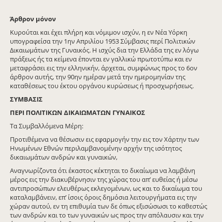
Άρθρον μόνον
Κυρούται και έχει πλήρη και νόμιμον ισχύν, η εν Νέα Υόρκη
υπογραφείσα την 1ην Απριλίου 1953 Σύμβασις περί Πολιτικών
Δικαιωμάτων της Γυναικός. Η ισχύς δια την Ελλάδα της εν λόγω
πράξεως ής τα κείμενα έπονται εν γαλλικώ πρωτοτύπω και εν
μεταφράσει εις την ελληνικήν, άρχεται, συμφώνως προς το 6ον
άρθρον αυτής, την 90ην ημέραν μετά την ημερομηνίαν της
καταθέσεως του έκτου οργάνου κυρώσεως ή προσχωρήσεως.
ΣΥΜΒΑΣΙΣ
ΠΕΡΙ ΠΟΛΙΤΙΚΩΝ ΔΙΚΑΙΩΜΑΤΩΝ ΓΥΝΑΙΚΟΣ
Τα Συμβαλλόμενα Μέρη:
Προτιθέμενα να θέσωσιν εις εφαρμογήν την εις τον Χάρτην των
Ηνωμένων Εθνών περιλαμβανομένην αρχήν της ισότητος
δικαιωμάτων ανδρών και γυναικών,
Αναγνωρίζοντα ότι έκαστος κέκτηται το δικαίωμα να λαμβάνη
μέρος εις την διακυβέρνησιν της χώρας του απ’ ευθείας ή μέσω
αντιπροσώπων ελευθέρως εκλεγομένων, ως και το δικαίωμα του
καταλαμβάνειν, επ’ ίσοις όροις δημόσια λειτουργήματα εις την
χώραν αυτού, εν τη επιθυμία των δε όπως εξισώσωσι το καθεστώς
των ανδρών και το των γυναικών ως προς την απόλαυσιν και την