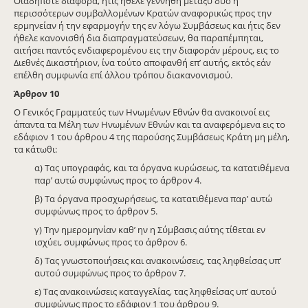
Οιαδήποτε διαφορά, ήτις ήθελε γεννηθή μεταξύ δύο ή
περισσότερων συμβαλλομένων Κρατών αναφορικώς προς την
ερμηνείαν ή την εφαρμογήν της εν λόγω Συμβάσεως και ήτις δεν
ήθελε κανονισθή δια διαπραγματεύσεων, θα παραπέμπηται,
αιτήσει παντός ενδιαφερομένου εις την διαφοράν μέρους, εις το
Διεθνές Δικαστήριον, ίνα τούτο αποφανθή επ’ αυτής, εκτός εάν
επέλθη συμφωνία επί άλλου τρόπου διακανονισμού.
Άρθρον 10
Ο Γενικός Γραμματεύς των Ηνωμένων Εθνών θα ανακοινοί εις
άπαντα τα Μέλη των Ηνωμένων Εθνών και τα αναφερόμενα εις το
εδάφιον 1 του άρθρου 4 της παρούσης Συμβάσεως Κράτη μη μέλη,
τα κάτωθι:
α) Τας υπογραφάς, και τα όργανα κυρώσεως, τα κατατιθέμενα
παρ’ αυτώ συμφώνως προς το άρθρον 4.
β) Τα όργανα προσχωρήσεως, τα κατατιθέμενα παρ’ αυτώ
συμφώνως προς το άρθρον 5.
γ) Την ημερομηνίαν καθ’ ην η Σύμβασις αύτης τίθεται εν
ισχύει, συμφώνως προς το άρθρον 6.
δ) Τας γνωστοποιήσεις και ανακοινώσεις, τας ληφθείσας υπ’
αυτού συμφώνως προς το άρθρον 7.
ε) Τας ανακοινώσεις καταγγελίας, τας ληφθείσας υπ’ αυτού
συμφώνως προς το εδάφιον 1 του άρθρου 9.